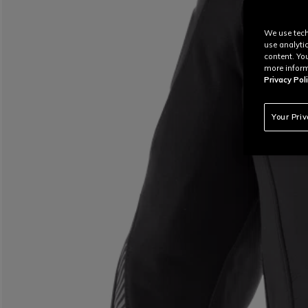
We use tech
use analyti
content. Yo
more inform
Privacy Poli
Your Pri