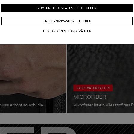
ZUM UNITED STATES-SHOP GEHEN
IM GERMANY-SHOP BLEIBEN
EIN ANDERES LAND WÄHLEN
HAUPTMATERIALIEN
MICROFIBER
hluss erhöht sowohl die
Mikrofaser ist ein Vliesstoff aus
en von Luft der Vergangenheit an
außergewöhnliche Widerstandsfä
n jeder Situation gewährleistet.
auszeichnet. Weitere positive E
Weichheit, die Flexibilität, da