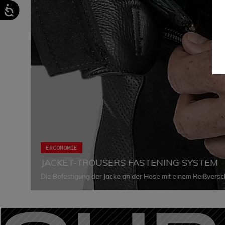
ERGONOMIE
JACKET-TROUSERS FASTENING SYSTEM
Die Befestigung der Jacke an der Hose mit einem Reißversc
Ergonomie als auch den Komfort: Somit gehört das Eindring
und eine optimale Passform der beiden Kleidungsstücke ist i