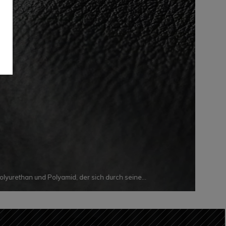
 Polyurethan und Polyamid, der sich durch seine
higkeit gegen Abnutzung, Verschleiß und Scherung
igenschaften dieses besonderen Produkts sind seine
s geringe Gewicht und seine wasserabweisende Wirkung.