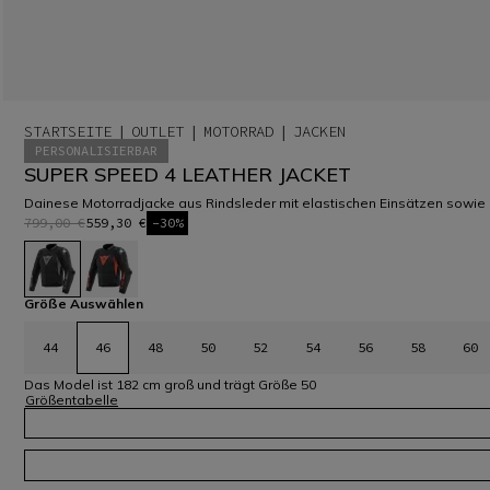
STARTSEITE
OUTLET
MOTORRAD
JACKEN
PERSONALISIERBAR
SUPER SPEED 4 LEATHER JACKET
Dainese Motorradjacke aus Rindsleder mit elastischen Einsätzen sowie z
799,00 €
559,30 €
-30%
ausgewählt
Größe Auswählen
44
46
48
50
52
54
56
58
60
Das Model ist 182 cm groß und trägt Größe 50
Größentabelle