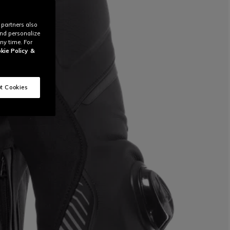
 partners also
and personalize
ny time. For
kie Policy
&
t Cookies