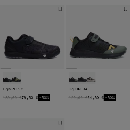
HgIMPULSO
HgITINERA
159,00 €
79,50 €
-50%
129,00 €
64,50 €
-50%