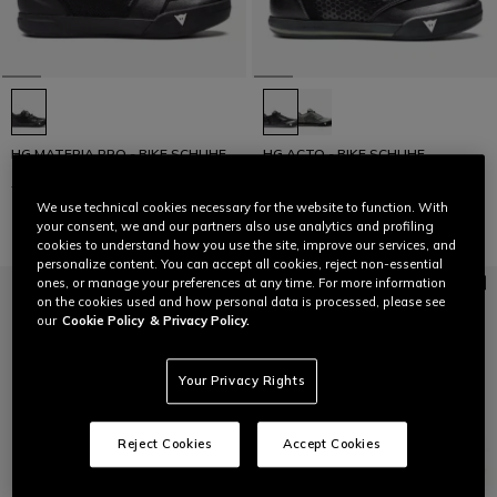
HG MATERIA PRO - BIKE SCHUHE
HG ACTO - BIKE SCHUHE
189,95 €
94,97 €
-50%
149,95 €
74,97 €
-50%
We use technical cookies necessary for the website to function. With
your consent, we and our partners also use analytics and profiling
cookies to understand how you use the site, improve our services, and
personalize content. You can accept all cookies, reject non-essential
ones, or manage your preferences at any time. For more information
on the cookies used and how personal data is processed, please see
our
Cookie Policy
& Privacy Policy.
Your Privacy Rights
Reject Cookies
Accept Cookies