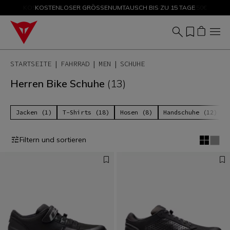
KOSTENLOSER GRÖSSENUMTAUSCH BIS ZU 15 TAGE
SALE BIS ZU -50 % – JETZT SHOPPEN
STARTSEITE
FAHRRAD
MEN
SCHUHE
Herren Bike Schuhe
(13)
Jacken (1)
T-Shirts (18)
Hosen (8)
Handschuhe (12)
Filtern und sortieren