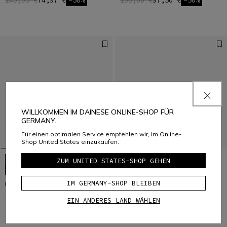
149,95 €
74,97 €
-50%
195,00 €
97,50 €
-50%
WILLKOMMEN IM DAINESE ONLINE-SHOP FÜR
GERMANY.
Für einen optimalen Service empfehlen wir, im Online-
Shop United States einzukaufen.
ZUM UNITED STATES-SHOP GEHEN
IM GERMANY-SHOP BLEIBEN
HgITINERA
HgIMPULSO
129,00 €
64,50 €
-50%
159,00 €
79,50 €
-50%
EIN ANDERES LAND WÄHLEN