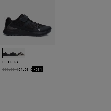
HgITINERA
129,00 €
64,50 €
-50%
1