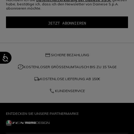
habe, bestätige ich, dass ich den Newsletter von Dainese S.p.A.
abonnieren möchte.
credit_card
SICHERE BEZAHLUNG
question_exchange
KOSTENLOSER GRÖSSENUMTAUSCH BIS ZU 15 TAGE
local_shipping
KOSTENLOSE LIEFERUNG AB
150€
phone
KUNDENSERVICE
ENTDECKEN SIE UNSERE PARTNERMARKE