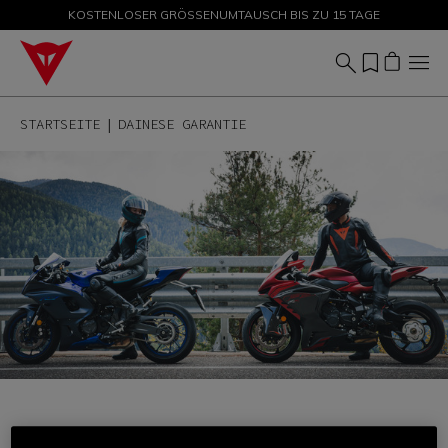
KOSTENLOSER GRÖSSENUMTAUSCH BIS ZU 15 TAGE
SALE BIS ZU -50 % – JETZT SHOPPEN
STARTSEITE
DAINESE GARANTIE
FÜR ERHÖHTE SICHERHEIT