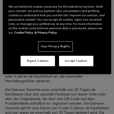
Sie liegen uns am Herzen – genauso wie die Produkte, die Sie
We use technical cookies necessary for the website to function. With
DAINESE GARANTIE
bei uns kaufen. Darum verbessern und fördern wir
your consent, we and our partners also use analytics and profiling
kontinuierlich die Sicherheit unserer Produkte: So ergänzt
cookies to understand how you use the site, improve our services, and
Dainese die gesetzliche Gewährleistung des Landes, in dem
personalize content. You can accept all cookies, reject non-essential
Sie die Produkte von Dainese, AGV, TCX und Momodesign
ones, or manage your preferences at any time. For more information
gekauft haben, um eine zusätzliche Garantieverlängerung von
on the cookies used and how personal data is processed, please see
bis zu 3 oder 5 Jahren ab Kaufdatum.
our
Cookie Policy
& Privacy Policy.
Your Privacy Rights
Worum es Sich bei der Dainese Garantie handelt und wie
Sie funktioniert
Reject Cookies
Accept Cookies
Für eine Auswahl von Produkten von Dainese, AGV, TCX und
Momodesign bietet Dainese neben der gesetzlichen
Gewährleistung eine eigene Garantie mit einer Laufzeit von 3
oder 5 Jahren ab Kaufdatum an, die eventuelle
Herstellungsfehler abdeckt.
Die Dainese Garantie muss innerhalb von 30 Tagen ab
Kaufdatum über das spezielle Formular auf dieser Seite oder
über die Originalseite, die über den QR-Code auf dem
Produktetikett aufrufbar ist, registriert werden. Die Dainese
Garantie gilt für eine Dauer von 3 oder 5 Jahren ab Kaufdatum
und nur, wenn sie innerhalb von 30 Tagen aktiviert wird. Die