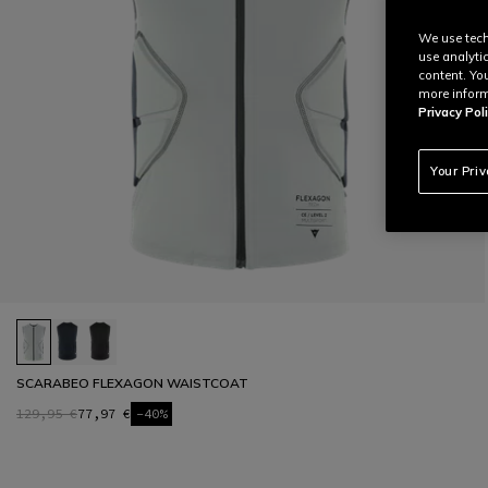
We use tech
use analyti
content. Yo
more inform
Privacy Poli
Your Pri
SCARABEO FLEXAGON WAISTCOAT
129,95 €
77,97 €
-40%