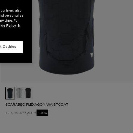
 partners also
and personalize
ny time. For
kie Policy
&
t Cookies
SCARABEO FLEXAGON WAISTCOAT
129,95 €
77,97 €
-40%