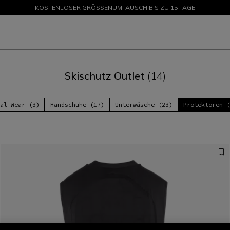
KOSTENLOSER GRÖSSENUMTAUSCH BIS ZU 15 TAGE
SALE BIS ZU -50 % – JETZT SHOPPEN
Skischutz Outlet
(14)
al Wear (3)
Handschuhe (17)
Unterwäsche (23)
Protektoren 