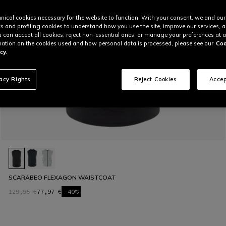
nical cookies necessary for the website to function. With your consent, we and our
cs and profiling cookies to understand how you use the site, improve our services, 
u can accept all cookies, reject non-essential ones, or manage your preferences at a
ation on the cookies used and how personal data is processed, please see our
Coo
cy.
vacy Rights
Reject Cookies
Accep
SCARABEO FLEXAGON WAISTCOAT
129,95 €
77,97 €
-40%