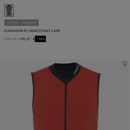
LETZTE GRÖSSEN
FLEXAGON PL WAISTCOAT LADY
199,95 €
99,97 €
-50%