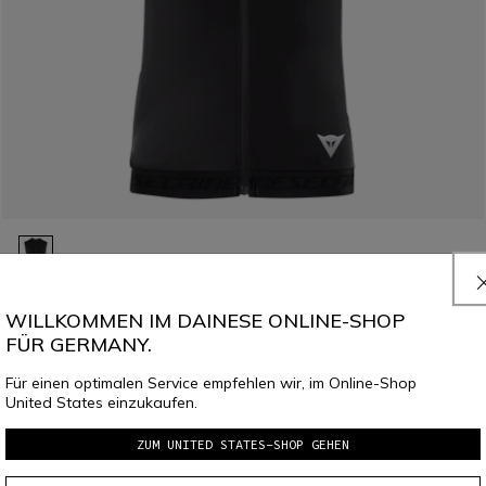
FLEXAGON 2 SKI SCHUTZWESTE FÜR DAMEN
WILLKOMMEN IM DAINESE ONLINE-SHOP
179,00 €
125,30 €
-30%
FÜR GERMANY.
Für einen optimalen Service empfehlen wir, im Online-Shop
United States einzukaufen.
ZUM UNITED STATES-SHOP GEHEN