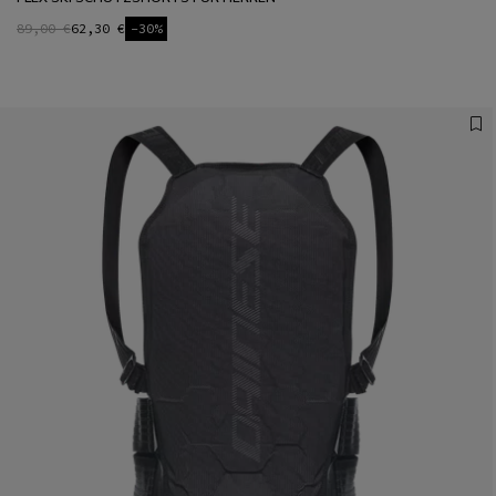
89,00 €
62,30 €
-30%