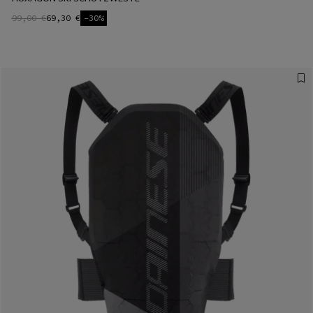
99,00 €
69,30 €
-30%