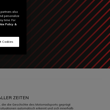
 partners also
and personalize
ny time. For
kie Policy
&
t Cookies
LLER ZEITEN
n, die die Geschichte des Motorradsports geprägt
nsituationen automatisch erkennt und sich innerhalb