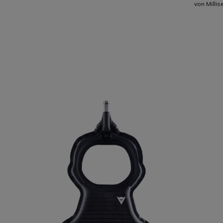
von Milli
AIRBAG D-
AIR®