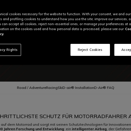
nical cookies necessary for the website to function. With your consent, we and our
cs and profiling cookies to understand how you use the site, improve our services, 
u can accept all cookies, reject non-essential ones, or manage your preferences at a
ation on the cookies used and how personal data is processed, please see our
Coo
cy.
vacy Rights
Reject Cookies
Accep
Road / Adventure
Racing
Ski
D-air® Installation
D-Air® FAQ
HRITTLICHSTE SCHUTZ FÜR MOTORRADFAHRER A
it auf dem Motorrad und sorgt mit seinen Schutztechnologien für Innovatione
30 Jahren Forschung und Entwicklung
: ein
intelligenter Airbag
, der Gefahre