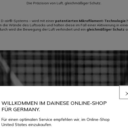
Die Präzision von Luft, gleichmäßiger Schutz.
e D-air®-Systems – wird mit einer
patentierten Mikrofilament-Technologie
h
en die Wände des Luftsacks und halten diese im Fall einer Aktivierung in ei
rch wird die Bewegung der Luft verhindert und ein
gleichmäßiger Schutz
an
WILLKOMMEN IM DAINESE ONLINE-SHOP
FÜR GERMANY.
Für einen optimalen Service empfehlen wir, im Online-Shop
United States einzukaufen.