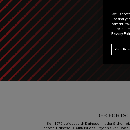
We use tech
use analyti
content. Yo
more inform
Privacy Poli
Your Pri
DER FORTSC
Seit 1972 befasst sich Dainese mit der Sicherhe
haben. Dainese D-Air® ist das Ergebnis von
über 