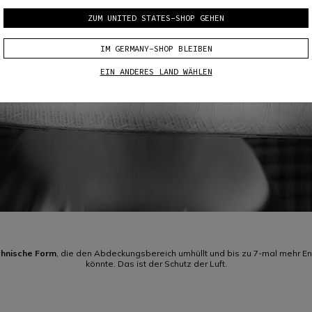
ZUM UNITED STATES-SHOP GEHEN
IM GERMANY-SHOP BLEIBEN
EIN ANDERES LAND WÄHLEN
chnische Form
, die den Abdeckungsbereich umhüllt und bis zu 7-mal mehr Ener
könnte. Das ist der Schutz der Luft.