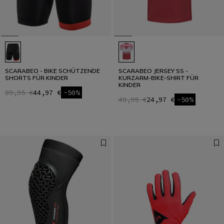
SCARABEO - BIKE SCHÜTZENDE
SCARABEO JERSEY SS -
SHORTS FÜR KINDER
KURZARM-BIKE-SHIRT FÜR
KINDER
89,95 €
44,97 €
-50%
49,95 €
24,97 €
-50%