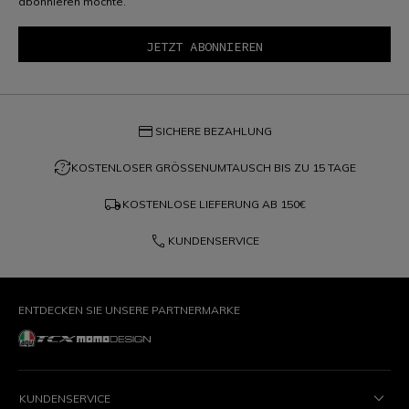
abonnieren möchte.
credit_card
SICHERE BEZAHLUNG
question_exchange
KOSTENLOSER GRÖSSENUMTAUSCH BIS ZU 15 TAGE
local_shipping
KOSTENLOSE LIEFERUNG AB
150€
phone
KUNDENSERVICE
ENTDECKEN SIE UNSERE PARTNERMARKE
KUNDENSERVICE