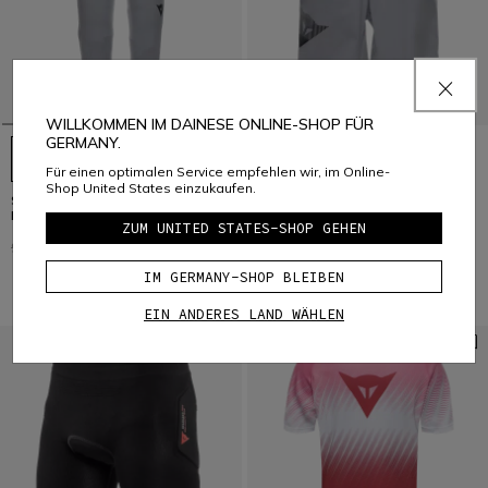
WILLKOMMEN IM DAINESE ONLINE-SHOP FÜR
GERMANY.
Für einen optimalen Service empfehlen wir, im Online-
Shop United States einzukaufen.
SCARABEO - BIKE HOSE FÜR
SCARABEO - BIKE SHORTS FÜR
KINDER
KINDER
ZUM UNITED STATES-SHOP GEHEN
94,95 €
47,47 €
-50%
84,95 €
42,47 €
-50%
IM GERMANY-SHOP BLEIBEN
EIN ANDERES LAND WÄHLEN