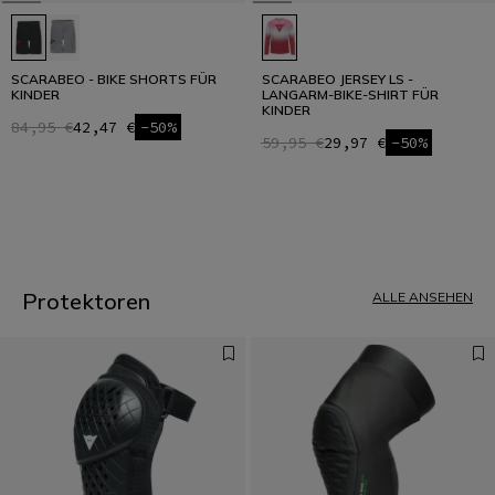
SCARABEO - BIKE SHORTS FÜR
SCARABEO JERSEY LS -
KINDER
LANGARM-BIKE-SHIRT FÜR
KINDER
84,95 €
42,47 €
-50%
59,95 €
29,97 €
-50%
1
Protektoren
ALLE ANSEHEN