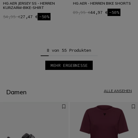
HG AER JERSEY SS - HERREN
HG AER - HERREN BIKE SHORTS
KURZARM-BIKE-SHIRT
89,95 €
44,97 €
-50%
54,95 €
27,47 €
-50%
8 von 55 Produkten
MEHR ERGEBNISSE
1
2
3
4
5
Damen
ALLE ANSEHEN
6
7