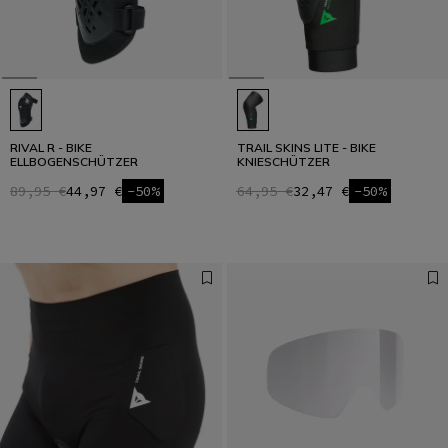
RIVAL R - BIKE
TRAIL SKINS LITE - BIKE
ELLBOGENSCHÜTZER
KNIESCHÜTZER
89,95 €
44,97 €
-50%
64,95 €
32,47 €
-50%