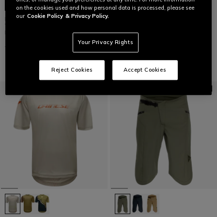
on the cookies used and how personal data is processed, please see
our
Cookie Policy
& Privacy Policy.
HGC SHELL LIGHT -
HG ROX - HERREN BIKE SHORTS
WASSERFESTE HERRENJACKE
BIKE
99,95 €
49,97 €
-50%
Your Privacy Rights
159,95 €
79,97 €
-50%
Reject Cookies
Accept Cookies