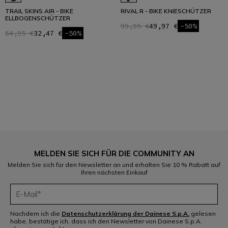
TRAIL SKINS AIR - BIKE
RIVAL R - BIKE KNIESCHÜTZER
ELLBOGENSCHÜTZER
99,95 €
49,97 €
-50%
64,95 €
32,47 €
-50%
1
MELDEN SIE SICH FÜR DIE COMMUNITY AN
Melden Sie sich für den Newsletter an und erhalten Sie 10 % Rabatt auf
Ihren nächsten Einkauf
Nachdem ich die
Datenschutzerklärung der Dainese S.p.A.
gelesen
habe, bestätige ich, dass ich den Newsletter von Dainese S.p.A.