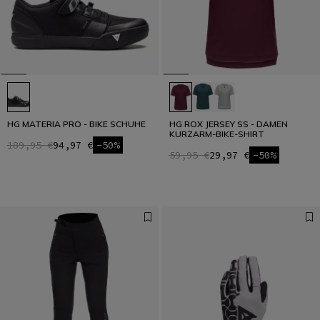
HG MATERIA PRO - BIKE SCHUHE
HG ROX JERSEY SS - DAMEN
KURZARM-BIKE-SHIRT
189,95 €
94,97 €
-50%
59,95 €
29,97 €
-50%