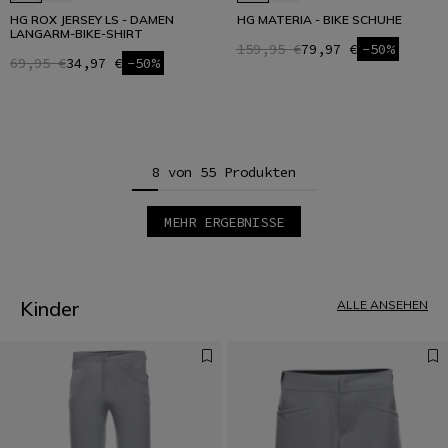
HG ROX JERSEY LS - DAMEN
HG MATERIA - BIKE SCHUHE
LANGARM-BIKE-SHIRT
159,95 €
79,97 €
-50%
69,95 €
34,97 €
-50%
8 von 55 Produkten
MEHR ERGEBNISSE
1
2
3
4
5
Kinder
ALLE ANSEHEN
6
7