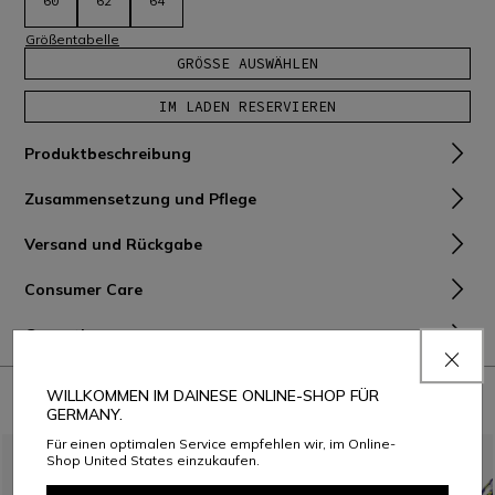
60
62
64
Größentabelle
GRÖSSE AUSWÄHLEN
IM LADEN RESERVIEREN
Produktbeschreibung
Zusammensetzung und Pflege
Versand und Rückgabe
Consumer Care
Garantie
KOMBINIEREN MIT
WILLKOMMEN IM DAINESE ONLINE-SHOP FÜR
GERMANY.
Für einen optimalen Service empfehlen wir, im Online-
Shop United States einzukaufen.