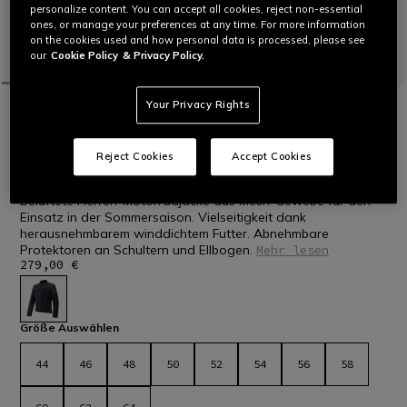
personalize content. You can accept all cookies, reject non-essential
ones, or manage your preferences at any time. For more information
on the cookies used and how personal data is processed, please see
our
Cookie Policy
& Privacy Policy.
Your Privacy Rights
STARTSEITE
MOTORRAD
MEN
JACKEN
TEXTIL
NEU EINGETROFFEN
ALFAMA AIR TEX - SOMMER-
Reject Cookies
Accept Cookies
MOTORRADJACKE AUS MESH-TEXTIL
HERREN
Belüftete Herren-Motorradjacke aus Mesh-Gewebe für den
Einsatz in der Sommersaison. Vielseitigkeit dank
herausnehmbarem winddichtem Futter. Abnehmbare
Protektoren an Schultern und Ellbogen.
Mehr lesen
279,00 €
ausgewählt
Größe Auswählen
44
46
48
50
52
54
56
58