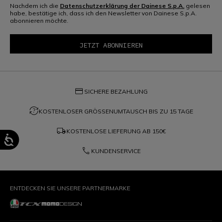
Nachdem ich die
Datenschutzerklärung der Dainese S.p.A.
gelesen
habe, bestätige ich, dass ich den Newsletter von Dainese S.p.A.
abonnieren möchte.
credit_card
SICHERE BEZAHLUNG
question_exchange
KOSTENLOSER GRÖSSENUMTAUSCH BIS ZU 15 TAGE
local_shipping
KOSTENLOSE LIEFERUNG AB
150€
phone
KUNDENSERVICE
ENTDECKEN SIE UNSERE PARTNERMARKE