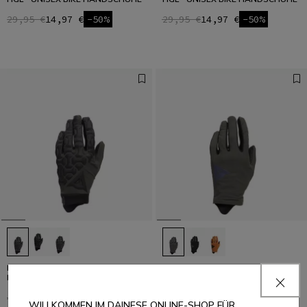
29,95 €
14,97 €
-50%
29,95 €
14,97 €
-50%
HGR EXT - UNISEX BIKE
HGL - UNISEX BIKE HANDSCHUHE
HANDSCHUHE
29,95 €
14,97 €
-50%
49,95 €
24,97 €
-50%
WILLKOMMEN IM DAINESE ONLINE-SHOP FÜR