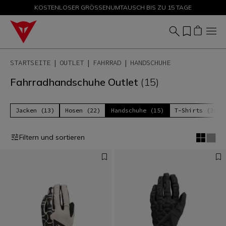
KOSTENLOSER GRÖSSENUMTAUSCH BIS ZU 15 TAGE
SALE BIS ZU -50 % – JETZT SHOPPEN
STARTSEITE
OUTLET
FAHRRAD
HANDSCHUHE
Fahrradhandschuhe Outlet
(15)
Jacken (13)
Hosen (22)
Handschuhe (15)
T-Shirts (38)
Filtern und sortieren