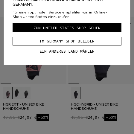
GERMANY.
Für einen optimalen Service empfehlen wir, im Online-
Shop United States einzukaufen.
ZUM UNITED STATES-SHOP GEHEN
IM GERMANY-SHOP BLEIBEN
EIN ANDERES LAND WÄHLEN
HGR EXT - UNISEX BIKE
HGC HYBRID - UNISEX BIKE
HANDSCHUHE
HANDSCHUHE
49,95 €
24,97 €
-50%
49,95 €
24,97 €
-50%