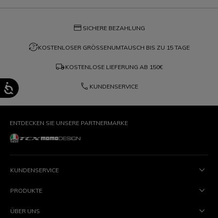
credit_card
SICHERE BEZAHLUNG
question_exchange
KOSTENLOSER GRÖSSENUMTAUSCH BIS ZU 15 TAGE
local_shipping
KOSTENLOSE LIEFERUNG AB
150€
phone
KUNDENSERVICE
ENTDECKEN SIE UNSERE PARTNERMARKE
KUNDENSERVICE
PRODUKTE
ÜBER UNS