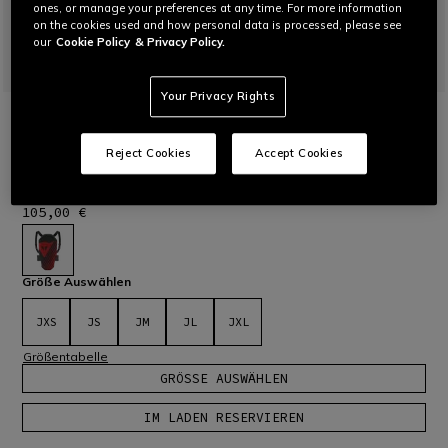
ones, or manage your preferences at any time. For more information
on the cookies used and how personal data is processed, please see
our
Cookie Policy
& Privacy Policy.
Your Privacy Rights
STARTSEITE
SKI
KINDER
SCARABEO 2 SKI RÜCKENSCHUTZ FÜR
Reject Cookies
Accept Cookies
KINDER
Der Dainese Flexagon Ski-Rückenprotektor definiert den
Schutzkomfort neu.
Mehr lesen
105,00 €
ausgewählt
Größe Auswählen
JXS
JS
JM
JL
JXL
Größentabelle
GRÖSSE AUSWÄHLEN
IM LADEN RESERVIEREN