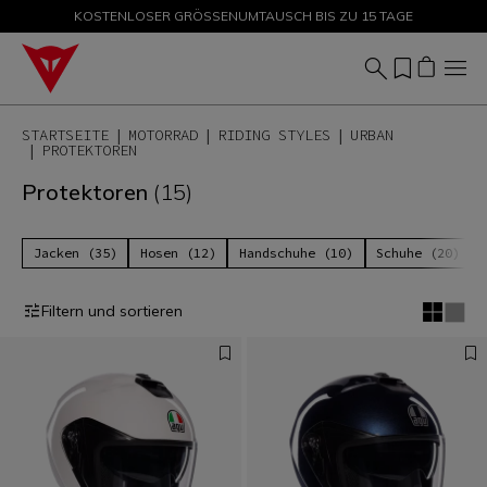
KOSTENLOSER GRÖSSENUMTAUSCH BIS ZU 15 TAGE
SALE BIS ZU -50 % – JETZT SHOPPEN
STARTSEITE
MOTORRAD
RIDING STYLES
URBAN
PROTEKTOREN
Protektoren
(15)
Jacken (35)
Hosen (12)
Handschuhe (10)
Schuhe (20)
Filtern und sortieren