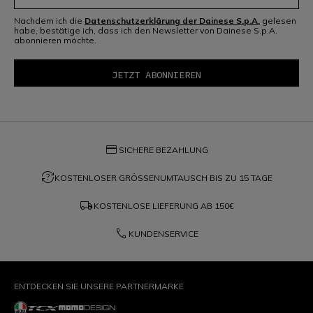
Nachdem ich die
Datenschutzerklärung der Dainese S.p.A.
gelesen
habe, bestätige ich, dass ich den Newsletter von Dainese S.p.A.
abonnieren möchte.
credit_card
SICHERE BEZAHLUNG
question_exchange
KOSTENLOSER GRÖSSENUMTAUSCH BIS ZU 15 TAGE
local_shipping
KOSTENLOSE LIEFERUNG AB
150€
phone
KUNDENSERVICE
ENTDECKEN SIE UNSERE PARTNERMARKE