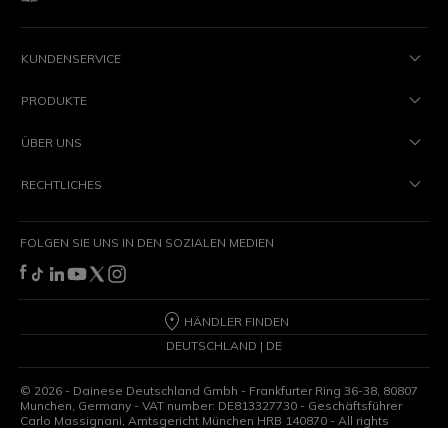
KUNDENSERVICE
PRODUKTE
ÜBER UNS
RECHTLICHES
FOLGEN SIE UNS IN DEN SOZIALEN MEDIEN
HÄNDLER FINDEN
DEUTSCHLAND | DE
©
2026
- Dainese Deutschland Gmbh - Frankfurter Ring 36-38, 80807
Munchen, Germany - VAT number: DE813327730 - Geschäftsführer
Carlo Massignani, Amtsgericht München HRB 140870 - All rights
reserved