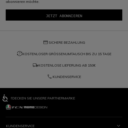
abonnieren möchte.
credit_card
SICHERE BEZAHLUNG
question_exchange
KOSTENLOSER GRÖSSENUMTAUSCH BIS ZU 15 TAGE
local_shipping
KOSTENLOSE LIEFERUNG AB
150€
phone
KUNDENSERVICE
ENTDECKEN SIE UNSERE PARTNERMARKE
KUNDENSERVICE