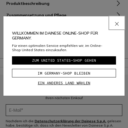
Produktbeschreibung
Zusammensetzung und Pflege
Versand und Rückgabe
WILLKOMMEN IM DAINESE ONLINE-SHOP FÜR
GERMANY.
Consumer Care
Für einen optimalen Service empfehlen wir, im Online-
Shop United States einzukaufen.
Garantie
ZUM UNITED STATES-SHOP GEHEN
IM GERMANY-SHOP BLEIBEN
EIN ANDERES LAND WÄHLEN
MELDEN SIE SICH FÜR DIE COMMUNITY AN
Melden Sie sich für den Newsletter an und erhalten Sie 10 % Rabatt auf
Ihren nächsten Einkauf
Nachdem ich die
Datenschutzerklärung der Dainese S.p.A.
gelesen
habe, bestätige ich, dass ich den Newsletter von Dainese S.p.A.