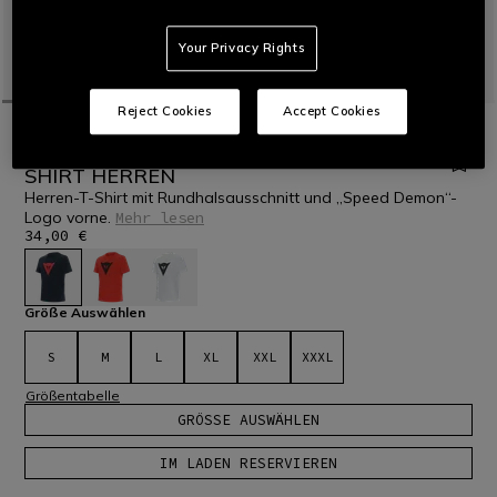
Your Privacy Rights
Reject Cookies
Accept Cookies
STARTSEITE
MOTORRAD
MEN
CASUAL WEAR
T-SHIRTS
HYPER SPEED DEMON - RUNDHALS T
SHIRT HERREN
Herren-T-Shirt mit Rundhalsausschnitt und „Speed Demon“-
Logo vorne.
Mehr lesen
34,00 €
ausgewählt
Größe Auswählen
S
M
L
XL
XXL
XXXL
Größentabelle
GRÖSSE AUSWÄHLEN
IM LADEN RESERVIEREN