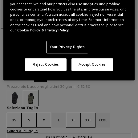
your consent, we and our partners also use analytics and profiling
cookies to understand how you use the site, improve our services, and
personalize content. You can accept all cookies, reject non-essential
ones, or manage your preferences at any time. For more information
on the cookies used and how personal data is processed, please see
our
Cookie Policy
& Privacy Policy.
HOME
OUTLET
MOTO
GUANTI
TRENTO D-DRY®- GUANTI MOTO
Your Privacy Rights
IMPERMEABILI UOMO
Guanto invernale certificato con membrana impermeabile D-
Dry® e protettori Comf-tek in PU viscoelastico sulle nocche.
Reject Cookies
Accept Cookies
Ideali per gli spostamenti di breve/medio raggio.
Leggi di più
€ 89
€ 62,30
-30%
Prezzo più basso negli ultimi 30 giorni: € 62,30
selezionato
Seleziona Taglia
XS
S
M
L
XL
XXL
XXXL
Guida Alle Taglie
SELEZIONA LA TAGLIA