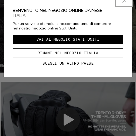
BENVENUTO NEL NEGOZIO ONLINE DAINESE
ITALIA.
Per un servizio ottimale, ti raccomandiamo di comprare
nel nostro negozio online Stati Uniti.
VAI AL NEGOZIO STATI UNITI
PERFORMANCE SHOCK
RIMANI NEL NEGOZIO ITALIA
COMF-TEK KNUCKLES
SCEGLI UN ALTRO PAESE
ilarsi
Comf-tek Knuckles è una tecnologia di Dainese utilizzata
per proteggere le nocche, migliorando al contempo
a
comfort e libertà di movimento, grazie a uno speciale
assemblaggio della protezione viscoelastica morbida in
PU all’interno del tessuto dei guanti che non necessita di
cuciture.