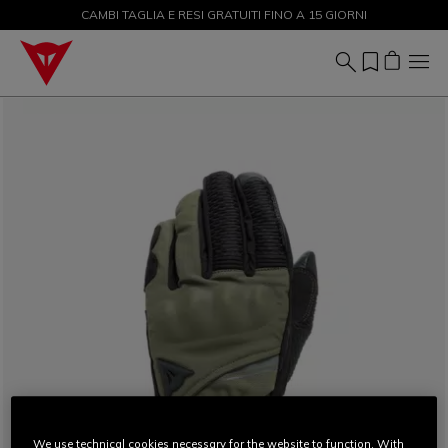
CAMBI TAGLIA E RESI GRATUITI FINO A 15 GIORNI
SALDI FINO AL 50% - ACQUISTA ORA
We use technical cookies necessary for the website to function. With