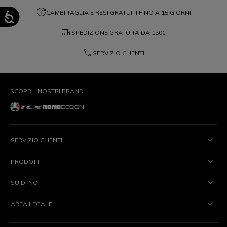
question_exchange
CAMBI TAGLIA E RESI GRATUITI FINO A 15 GIORNI
local_shipping
SPEDIZIONE GRATUITA DA
150€
phone
SERVIZIO CLIENTI
SCOPRI I NOSTRI BRAND
SERVIZIO CLIENTI
PRODOTTI
SU DI NOI
AREA LEGALE