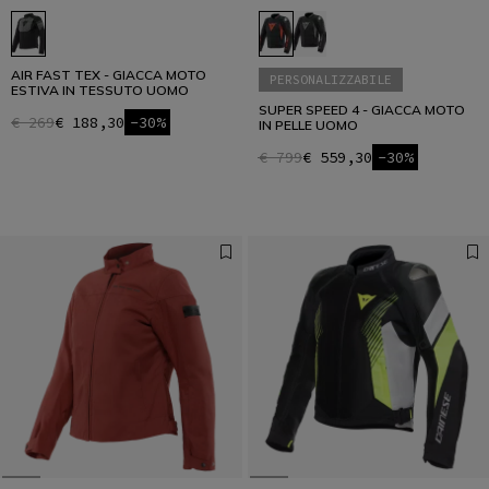
AIR FAST TEX - GIACCA MOTO
PERSONALIZZABILE
ESTIVA IN TESSUTO UOMO
SUPER SPEED 4 - GIACCA MOTO
€ 269
€ 188,30
-30%
IN PELLE UOMO
€ 799
€ 559,30
-30%