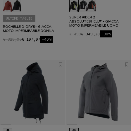
SUPER RIDER 2
ULTIME TAGLIE
ABSOLUTESHELL™ - GIACCA
MOTO IMPERMEABILE UOMO
ROCHELLE D-DRY®- GIACCA
MOTO IMPERMEABILE DONNA
€ 499
€ 349,30
-30%
€ 329,95
€ 197,97
-40%