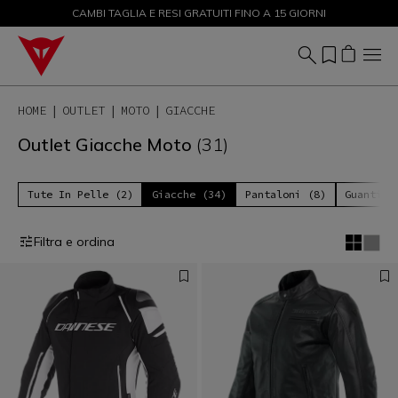
CAMBI TAGLIA E RESI GRATUITI FINO A 15 GIORNI
SALDI FINO AL 50% - ACQUISTA ORA
HOME
OUTLET
MOTO
GIACCHE
Outlet Giacche Moto
(31)
Tute In Pelle (2)
Giacche (34)
Pantaloni (8)
Guanti (
Filtra e ordina