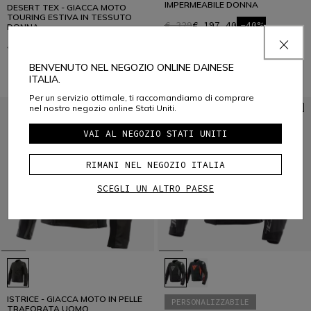
IMPERMEABILE DONNA
DESERT TEX - GIACCA MOTO
TOURING ESTIVA IN TESSUTO
€ 329
€ 197,40
-40%
DONNA
€ 369,95
€ 184,97
-50%
BENVENUTO NEL NEGOZIO ONLINE DAINESE
ITALIA.
Per un servizio ottimale, ti raccomandiamo di comprare
nel nostro negozio online Stati Uniti.
VAI AL NEGOZIO STATI UNITI
RIMANI NEL NEGOZIO ITALIA
SCEGLI UN ALTRO PAESE
ISTRICE - GIACCA MOTO IN PELLE
PERSONALIZZABILE
TRAFORATA UOMO