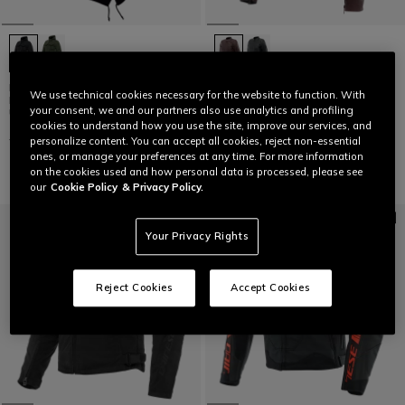
DUOMO ABSØLUTESHELL™ PRO -
ITINERE - GIACCA MOTO IN PELLE
We use technical cookies necessary for the website to function. With
PARKA MOTO IMPERMEABILE
DONNA
your consent, we and our partners also use analytics and profiling
UOMO
€ 499
€ 249,50
-50%
cookies to understand how you use the site, improve our services, and
€ 499
€ 299,40
-40%
personalize content. You can accept all cookies, reject non-essential
ones, or manage your preferences at any time. For more information
on the cookies used and how personal data is processed, please see
our
Cookie Policy
& Privacy Policy.
Your Privacy Rights
Reject Cookies
Accept Cookies