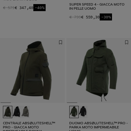
SUPER SPEED 4 - GIACCA MOTO
€ 579
€ 347,40
-40%
IN PELLE UOMO
€ 799
€ 559,30
-30%
CENTRALE ABSØLUTESHELL™
DUOMO ABSØLUTESHELL™ PRO -
PRO - GIACCA MOTO
PARKA MOTO IMPERMEABILE