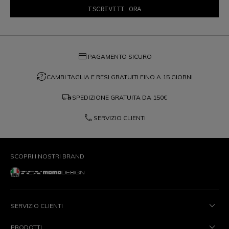
credit_card
PAGAMENTO SICURO
question_exchange
CAMBI TAGLIA E RESI GRATUITI FINO A 15 GIORNI
local_shipping
SPEDIZIONE GRATUITA DA
150€
phone
SERVIZIO CLIENTI
SCOPRI I NOSTRI BRAND
SERVIZIO CLIENTI
PRODOTTI