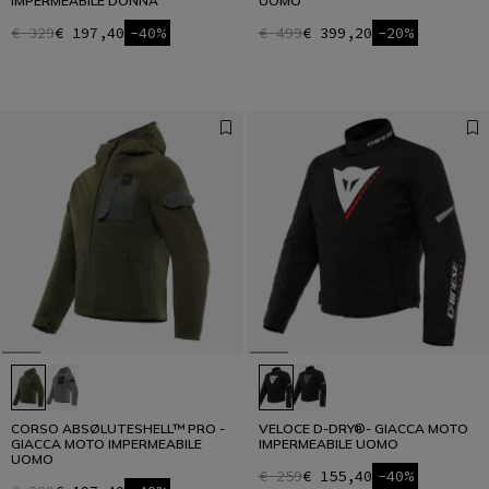
IMPERMEABILE DONNA
UOMO
€ 329
€ 197,40
-40%
€ 499
€ 399,20
-20%
CORSO ABSØLUTESHELL™ PRO -
VELOCE D-DRY®- GIACCA MOTO
GIACCA MOTO IMPERMEABILE
IMPERMEABILE UOMO
UOMO
€ 259
€ 155,40
-40%