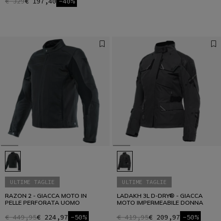
€ 329
€ 197,40
-40%
ULTIME TAGLIE
ULTIME TAGLIE
RAZON 2 - GIACCA MOTO IN
LADAKH 3L D-DRY® - GIACCA
PELLE PERFORATA UOMO
MOTO IMPERMEABILE DONNA
€ 449,95
€ 224,97
-50%
€ 419,95
€ 209,97
-50%