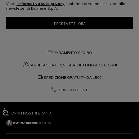
Vista
l'informativa sulla privacy
confermo di volermi iscrivere alla
newsletter di Dainese S.p.A.
credit_card
PAGAMENTO SICURO
question_exchange
CAMBI TAGLIA E RESI GRATUITI FINO A 15 GIORNI
local_shipping
SPEDIZIONE GRATUITA DA
150€
phone
SERVIZIO CLIENTI
SCOPRI I NOSTRI BRAND