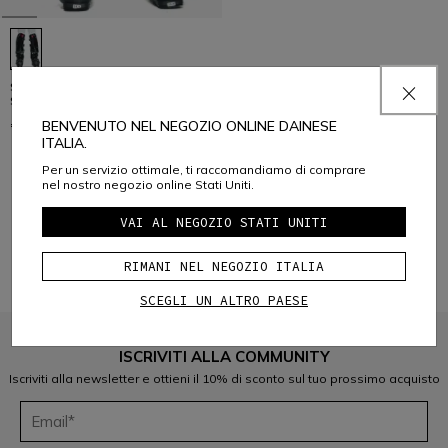
SCARABEO R001 PARASTINCHI
SCI BAMBINO
€ 89
BENVENUTO NEL NEGOZIO ONLINE DAINESE
ITALIA.
Per un servizio ottimale, ti raccomandiamo di comprare
nel nostro negozio online Stati Uniti.
1
VAI AL NEGOZIO STATI UNITI
RIMANI NEL NEGOZIO ITALIA
SCEGLI UN ALTRO PAESE
ISCRIVITI ALLA COMMUNITY
Iscriviti alla newsletter e ottieni il 10% di sconto sul tuo prossimo acquisto