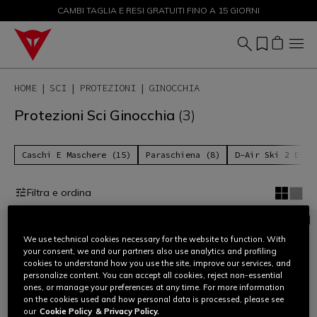
CAMBI TAGLIA E RESI GRATUITI FINO A 15 GIORNI
SALDI FINO AL 50% - ACQUISTA ORA
HOME
SCI
PROTEZIONI
GINOCCHIA
Protezioni Sci Ginocchia
(3)
Caschi E Maschere (15)
Paraschiena (8)
D-Air Ski 2 Evo 
Filtra e ordina
We use technical cookies necessary for the website to function. With
your consent, we and our partners also use analytics and profiling
cookies to understand how you use the site, improve our services, and
personalize content. You can accept all cookies, reject non-essential
ones, or manage your preferences at any time. For more information
on the cookies used and how personal data is processed, please see
our
Cookie Policy
& Privacy Policy.