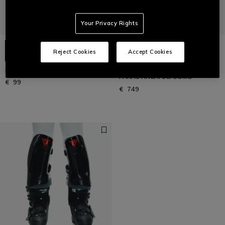
Your Privacy Rights
Reject Cookies
Accept Cookies
R001 PARASTINCHI SCI UNISEX
NEW WC CARBON 2021
PARASTINCHI SCI UOMO
€ 99
€ 749