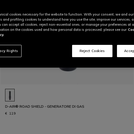
nical cookies necessary for the website to function. With your consent, we and our
cs and profiling cookies to understand how you use the site, improve our services, 
u can accept all cookies, reject non-essential ones, or manage your preferences at a
ation on the cookies used and how personal data is processed, please see our
Coo
cy.
vacy Rights
Reject Cookies
Accep
D-AIR® ROAD SHIELD - GENERATORE DI GAS
€ 119