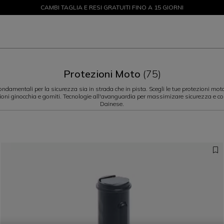
CAMBI TAGLIA E RESI GRATUITI FINO A 15 GIORNI
SALDI FINO AL 50% - ACQUISTA ORA
Protezioni Moto
(75)
ndamentali per la sicurezza sia in strada che in pista. Scegli le tue protezioni mot
ioni ginocchia e gomiti. Tecnologie all'avanguardia per massimizare sicurezza e com
Dainese.