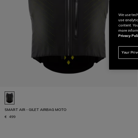
We use tech
use analyti
content. Yo
more inform
Privacy Poli
Your Pri
SMART AIR - GILET AIRBAG MOTO
€ 499