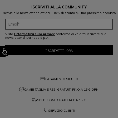
ISCRIVITI ALLA COMMUNITY
Iscriviti alla newsletter e ottieni il 10% di sconto sul tuo prossimo acquisto
Vista
l'informativa sulla privacy
confermo di volermi iscrivere alla
newsletter di Dainese S.p.A.
credit_card
PAGAMENTO SICURO
question_exchange
CAMBI TAGLIA E RESI GRATUITI FINO A 15 GIORNI
local_shipping
SPEDIZIONE GRATUITA DA
150€
phone
SERVIZIO CLIENTI