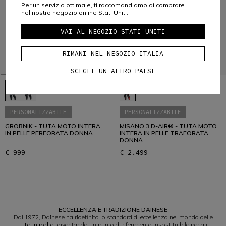
Per un servizio ottimale, ti raccomandiamo di comprare
nel nostro negozio online Stati Uniti.
VAI AL NEGOZIO STATI UNITI
RIMANI NEL NEGOZIO ITALIA
SCEGLI UN ALTRO PAESE
PERSONALIZZABILE
PERSONALIZZABILE
GROBNIK - TUTA MOTO INTERA
MISANO 3 D-AIR® - TUTA MOTO
IN PELLE PERFORATA DONNA
INTERA IN PELLE TRAFORATA
DONNA
€ 999
€ 2.499
1
ECCELLENZA E TRADIZIONE DAINESE
Dal 1972, Dainese ha ridefinito lo standard di eccellenza nel mondo delle
tute in pelle
, diventando un punto di riferimento insostituibile per gli