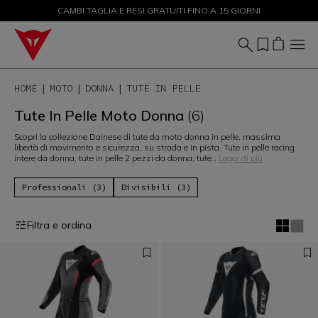
CAMBI TAGLIA E RESI GRATUITI FINO A 15 GIORNI
SALDI FINO AL 50% - ACQUISTA ORA
HOME
MOTO
DONNA
TUTE IN PELLE
Tute In Pelle Moto Donna
(6)
Scopri la collezione Dainese di tute da moto donna in pelle, massima
libertà di movimento e sicurezza, su strada e in pista. Tute in pelle racing
intere da donna, tute in pelle 2 pezzi da donna, tute
...
Leggi di più
Professionali (3)
Divisibili (3)
Filtra e ordina