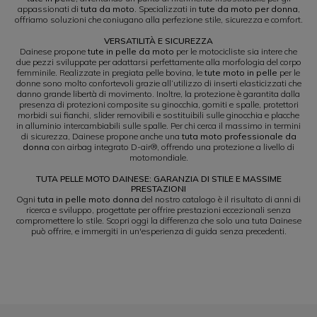
appassionati di
tuta da moto
. Specializzati in
tute da moto per donna
,
offriamo soluzioni che coniugano alla perfezione stile, sicurezza e comfort.
VERSATILITÀ E SICUREZZA
Dainese propone
tute in pelle da moto
per le motocicliste sia intere che
due pezzi sviluppate per adattarsi perfettamente alla morfologia del corpo
femminile. Realizzate in pregiata pelle bovina, le
tute moto in pelle
per le
donne sono molto confortevoli grazie all’utilizzo di inserti elasticizzati che
danno grande libertà di movimento. Inoltre, la protezione è garantita dalla
presenza di protezioni composite su ginocchia, gomiti e spalle, protettori
morbidi sui fianchi, slider removibili e sostituibili sulle ginocchia e placche
in alluminio intercambiabili sulle spalle. Per chi cerca il massimo in termini
di sicurezza, Dainese propone anche una
tuta moto professionale da
donna
con airbag integrato D-air®, offrendo una protezione a livello di
motomondiale.
TUTA PELLE MOTO DAINESE: GARANZIA DI STILE E MASSIME
PRESTAZIONI
Ogni
tuta in pelle moto donna
del nostro catalogo è il risultato di anni di
ricerca e sviluppo, progettate per offrire prestazioni eccezionali senza
compromettere lo stile. Scopri oggi la differenza che solo una tuta Dainese
può offrire, e immergiti in un'esperienza di guida senza precedenti.