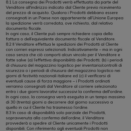
8.1 La consegna dei Prodotti verrà effettuata da parte del
Venditore all'indirizzo indicato dal Cliente previo ricevimento
del prezzo di acquisto. Qualora i Prodotti debbano essere
consegnati in un Paese non appartenente all’Unione Europea
la spedizione verrà corredata, ove richiesto, dal relativo
documento fiscale.
In ogni caso, il Cliente può sempre richiedere copia della
fattura o dell’equivalente documento fiscale al Venditore.
8.2 Il Venditore effettua le spedizioni dei Prodotti al Cliente
con corrieri espressi selezionati. Indicativamente – ma in ogni
caso senza che ciò comporti alcun vincolo per il Venditore e
fatte salve (a) l’effettiva disponibilità dei Prodotti; (b) i periodi
di chiusura del magazzino logistico per inventario/controlli di
sicurezza o i periodi di chiusura del magazzino logistico nei
giorni di festività nazionali italiane ed (c) il verificarsi di
eventuali cause di forza maggiore – i Prodotti ordinati
verranno consegnati dal Venditore al corriere selezionato
entro i due giorni lavorativi successivi la conferma dell'ordine.
In ogni caso, la consegna verrà eseguita in un tempo massimo
di 30 (trenta) giorni a decorrere dal giorno successivo a
quello in cui il Cliente ha trasmesso l’ordine.
8.3 In caso di disponibilità solo parziale dei Prodotti,
sopravvenuta alla conferma dell’ordine, il Venditore
provvederà a spedire al Cliente unicamente i Prodotti
disponibili. Con riferimento agli eventuali Prodotti non