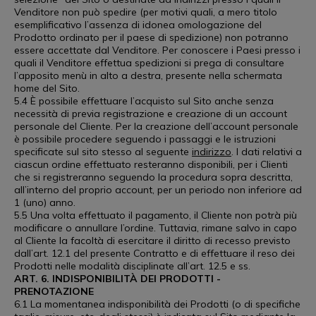
Venditore non può spedire (per motivi quali, a mero titolo
esemplificativo l’assenza di idonea omologazione del
Prodotto ordinato per il paese di spedizione) non potranno
essere accettate dal Venditore. Per conoscere i Paesi presso i
quali il Venditore effettua spedizioni si prega di consultare
l’apposito menù in alto a destra, presente nella schermata
home del Sito.
5.4 È possibile effettuare l’acquisto sul Sito anche senza
necessità di previa registrazione e creazione di un account
personale del Cliente. Per la creazione dell’account personale
è possibile procedere seguendo i passaggi e le istruzioni
specificate sul sito stesso al seguente
indirizzo
. I dati relativi a
ciascun ordine effettuato resteranno disponibili, per i Clienti
che si registreranno seguendo la procedura sopra descritta,
all’interno del proprio account, per un periodo non inferiore ad
1 (uno) anno.
5.5 Una volta effettuato il pagamento, il Cliente non potrà più
modificare o annullare l’ordine. Tuttavia, rimane salvo in capo
al Cliente la facoltà di esercitare il diritto di recesso previsto
dall’art. 12.1 del presente Contratto e di effettuare il reso dei
Prodotti nelle modalità disciplinate all’art. 12.5 e ss.
ART. 6. INDISPONIBILITÀ DEI PRODOTTI -
PRENOTAZIONE
6.1 La momentanea indisponibilità dei Prodotti (o di specifiche