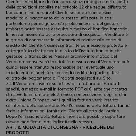
Cliente, il Venditore darà incarico senza indugio e nel rispetto
delle condizioni stabilite nell’articolo 12 che segue, all'istituto
bancario di rimborsare il Cliente secondo le medesime
modalità di pagamento dallo stesso utilizzate. In casi
particolari o per esigenze e/o problemi tecnici del gestore il
rimborso potrà essere eseguito a mezzo di bonifico bancario.
In nessun momento della procedura di acquisto il Venditore è
in grado di conoscere le informazioni relative alla carta di
credito del Cliente, trasmesse tramite connessione protetta e
crittografata direttamente al sito dell'istituto bancario che
gestisce la transazione. Nessun archivio informatico del
Venditore conserverà tali dati. In nessun caso il Venditore può
quindi essere ritenuto responsabile per l’eventuale uso
fraudolento e indebito di carte di credito da parte di terzi,
all'atto del pagamento di Prodotti acquistati sul Sito.
7.4 Il Venditore invierà, su richiesta, la fattura dei Prodotti
spediti, a mezzo e-mail in formato PDF al Cliente che accetta
di riceverla in formato elettronico, con eccezione degli ordini
extra Unione Europea, per i quali la fattura verrà inserita
all’interno della spedizione. Per l'emissione della fattura fanno
fede le informazioni fornite dal Cliente all'atto dell'ordine.
Dopo l'emissione della fattura, non sarà possibile apportare
alcuna modifica ai dati indicati nella stessa.
ART. 8. MODALITÀ DI CONSEGNA - RICEZIONE DEI
PRODOTTI