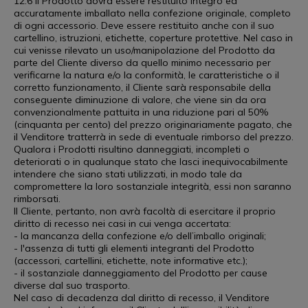
12.6 Il Prodotto dovrà essere restituito integro ed
accuratamente imballato nella confezione originale, completo
di ogni accessorio. Deve essere restituito anche con il suo
cartellino, istruzioni, etichette, coperture protettive. Nel caso in
cui venisse rilevato un uso/manipolazione del Prodotto da
parte del Cliente diverso da quello minimo necessario per
verificarne la natura e/o la conformità, le caratteristiche o il
corretto funzionamento, il Cliente sarà responsabile della
conseguente diminuzione di valore, che viene sin da ora
convenzionalmente pattuita in una riduzione pari al 50%
(cinquanta per cento) del prezzo originariamente pagato, che
il Venditore tratterrà in sede di eventuale rimborso del prezzo.
Qualora i Prodotti risultino danneggiati, incompleti o
deteriorati o in qualunque stato che lasci inequivocabilmente
intendere che siano stati utilizzati, in modo tale da
compromettere la loro sostanziale integrità, essi non saranno
rimborsati.
Il Cliente, pertanto, non avrà facoltà di esercitare il proprio
diritto di recesso nei casi in cui venga accertata:
- la mancanza della confezione e/o dell’imballo originali;
- l'assenza di tutti gli elementi integranti del Prodotto
(accessori, cartellini, etichette, note informative etc.);
- il sostanziale danneggiamento del Prodotto per cause
diverse dal suo trasporto.
Nel caso di decadenza dal diritto di recesso, il Venditore