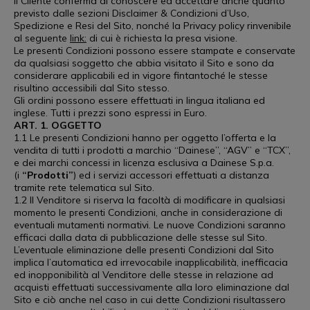
il Cliente conferma di conoscere ed accettare anche quanto
previsto dalle sezioni Disclaimer & Condizioni d’Uso,
Spedizione e Resi del Sito, nonché la Privacy policy rinvenibile
al seguente
link:
di cui è richiesta la presa visione.
Le presenti Condizioni possono essere stampate e conservate
da qualsiasi soggetto che abbia visitato il Sito e sono da
considerare applicabili ed in vigore fintantoché le stesse
risultino accessibili dal Sito stesso.
Gli ordini possono essere effettuati in lingua italiana ed
inglese. Tutti i prezzi sono espressi in Euro.
ART. 1. OGGETTO
1.1 Le presenti Condizioni hanno per oggetto l’offerta e la
vendita di tutti i prodotti a marchio “Dainese”, “AGV” e “TCX”,
e dei marchi concessi in licenza esclusiva a Dainese S.p.a.
(i
“Prodotti”
) ed i servizi accessori effettuati a distanza
tramite rete telematica sul Sito.
1.2 Il Venditore si riserva la facoltà di modificare in qualsiasi
momento le presenti Condizioni, anche in considerazione di
eventuali mutamenti normativi. Le nuove Condizioni saranno
efficaci dalla data di pubblicazione delle stesse sul Sito.
L’eventuale eliminazione delle presenti Condizioni dal Sito
implica l’automatica ed irrevocabile inapplicabilità, inefficacia
ed inopponibilità al Venditore delle stesse in relazione ad
acquisti effettuati successivamente alla loro eliminazione dal
Sito e ciò anche nel caso in cui dette Condizioni risultassero