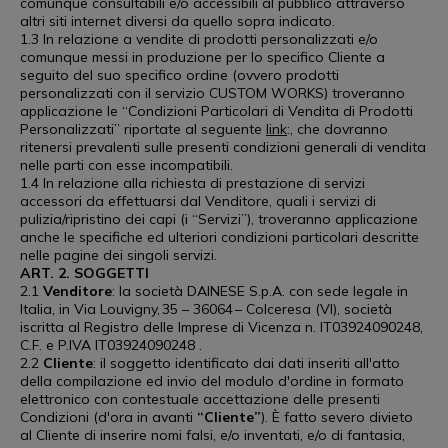
comunque consultabili e/o accessibili al pubblico attraverso
altri siti internet diversi da quello sopra indicato.
1.3 In relazione a vendite di prodotti personalizzati e/o
comunque messi in produzione per lo specifico Cliente a
seguito del suo specifico ordine (ovvero prodotti
personalizzati con il servizio CUSTOM WORKS) troveranno
applicazione le “Condizioni Particolari di Vendita di Prodotti
Personalizzati” riportate al seguente
link
:, che dovranno
ritenersi prevalenti sulle presenti condizioni generali di vendita
nelle parti con esse incompatibili.
1.4 In relazione alla richiesta di prestazione di servizi
accessori da effettuarsi dal Venditore, quali i servizi di
pulizia/ripristino dei capi (i “Servizi”), troveranno applicazione
anche le specifiche ed ulteriori condizioni particolari descritte
nelle pagine dei singoli servizi.
ART. 2. SOGGETTI
2.1
Venditore
: la società DAINESE S.p.A. con sede legale in
Italia, in Via Louvigny, 35 – 36064 – Colceresa (VI), società
iscritta al Registro delle Imprese di Vicenza n. IT03924090248,
C.F. e P.IVA IT03924090248 .
2.2
Cliente
: il soggetto identificato dai dati inseriti all'atto
della compilazione ed invio del modulo d'ordine in formato
elettronico con contestuale accettazione delle presenti
Condizioni (d'ora in avanti
“Cliente”
). È fatto severo divieto
al Cliente di inserire nomi falsi, e/o inventati, e/o di fantasia,