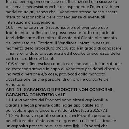
tecnici, per ragioni connesse all'efficienza ed alla sicurezza
dei servizi medesimi, nonché di sospenderne l'operatività per
motivi cautelari, senza che il Venditore stesso possa essere
ritenuto responsabile delle conseguenze di eventuali
interruzioni o sospensioni.
10.5 Il Venditore non è responsabile dell'eventuale uso
fraudolento ed illecito che possa essere fatto da parte di
terzi delle carte di credito utilizzate dal Cliente al momento
dell'acquisto dei Prodotti. Il Venditore, infatti, in nessun
momento della procedura d'acquisto è in grado di conoscere
il numero, la data di scadenza ed il codice di sicurezza della
carta di credito del Cliente.
10.6 Viene infine esclusa qualsiasi responsabilità contrattuale
ed extracontrattuale in capo al Venditore per danni diretti o
indiretti a persone e/o cose, provocati dalla mancata
accettazione, anche parziale, di un ordine da parte del
Venditore.
ART. 11. GARANZIA DEI PRODOTTI NON CONFORMI –
GARANZIA CONVENZIONALE
11.1 Alla vendita dei Prodotti sono altresì applicabili le
garanzie legali previste dalla legge applicabile ed in
particolare quelle discendenti dalla Direttiva 2019/771.
11.2 Fatto salvo quanto sopra, alcuni Prodotti possono
beneficiare di un’estensione di garanzia richiedibile tramite
un’apposita procedura al seguente
link
. I Prodotti che