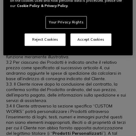
on the cookies used and how personal data is processed, please see
corredo della Scheda Prodotto, quando inserita, presenta il
our
Cookie Policy
& Privacy Policy.
Prodotto nel modo più accurato possibile; tuttavia, può non
essere perfettamente rappresentativa delle caratteristiche
dello stesso (colore, dimensioni, prodotti accessori presenti
Your Privacy Rights
nell’immagine). Si consiglia pertanto il Cliente di fare
riferimento alla Scheda Prodotto liberamente consultabile per
saperne di più sul Prodotto in questione, in particolare per le
Reject Cookies
Accept Cookies
caratteristiche che il Cliente cerca. Il Venditore declina ogni
responsabilità per eventuali inesattezze tra la Scheda
Prodotto e l’immagine riportata nel Sito, in quanto avente
funzione meramente illustrativa.
3.2 Per ciascuno dei Prodotti è indicato anche il relativo
prezzo come specificato al successivo articolo 4, cui
andranno aggiunte le spese di spedizione da calcolarsi in
base all’indirizzo di consegna indicato dal Cliente.
3.3. Il Cliente riceve dopo la conclusione del contratto, la
conferma scritta del Prodotto ordinato, del suo prezzo,
dell’importo pagato, delle informazioni sulla spedizione e sui
servizi di assistenza.
3.4 Il Cliente attraverso la sezione specifica “CUSTOM
WORKS” potrà personalizzare i Prodotti attraverso
l’inserimento di loghi, testi, numeri e immagini purché questi
non siano elementi inappropriati, illeciti o di proprietà di terzi
per cui il Cliente non abbia fornito apposita autorizzazione
del legittimo titolare (i “
Prodotti Personalizzati
”). A tal