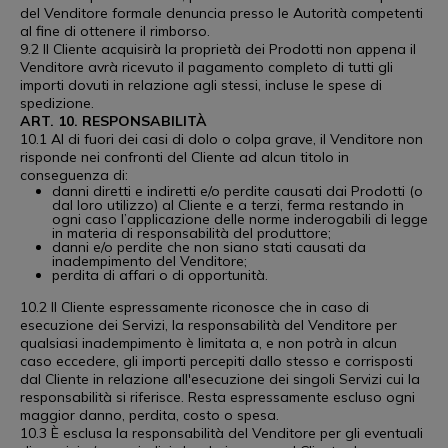
del Venditore formale denuncia presso le Autorità competenti
al fine di ottenere il rimborso.
9.2 Il Cliente acquisirà la proprietà dei Prodotti non appena il
Venditore avrà ricevuto il pagamento completo di tutti gli
importi dovuti in relazione agli stessi, incluse le spese di
spedizione.
ART. 10. RESPONSABILITÀ
10.1 Al di fuori dei casi di dolo o colpa grave, il Venditore non
risponde nei confronti del Cliente ad alcun titolo in
conseguenza di:
danni diretti e indiretti e/o perdite causati dai Prodotti (o
dal loro utilizzo) al Cliente e a terzi, ferma restando in
ogni caso l’applicazione delle norme inderogabili di legge
in materia di responsabilità del produttore;
danni e/o perdite che non siano stati causati da
inadempimento del Venditore;
perdita di affari o di opportunità.
10.2 Il Cliente espressamente riconosce che in caso di
esecuzione dei Servizi, la responsabilità del Venditore per
qualsiasi inadempimento è limitata a, e non potrà in alcun
caso eccedere, gli importi percepiti dallo stesso e corrisposti
dal Cliente in relazione all'esecuzione dei singoli Servizi cui la
responsabilità si riferisce. Resta espressamente escluso ogni
maggior danno, perdita, costo o spesa.
10.3 È esclusa la responsabilità del Venditore per gli eventuali