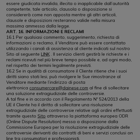
essere giudicata invalida, illecita o inapplicabile dall’autorità
competente, tale articolo, clausola o disposizione si
considererà come non apposta mentre gli altri articoli,
clausole e disposizioni resteranno valide nella misura
massima ammessa dalla legge.
ART. 16. INFORMAZIONI E RECLAMI
16.1 Per qualsiasi commento, suggerimento, richiesta di
informazioni o reclamo, il Venditore può essere contattato
utilizzando i canali di assistenza al cliente indicati sul nostro
Sito al seguente
LINK
. Il servizio clienti gestirà le richieste e i
reclami ricevuti nel più breve tempo possibile e, ad ogni modo,
nel rispetto dei termini legalmente previsti.
16.2 Se in qualità di consumatore il Cliente ritiene che i suoi
diritti siano stati lesi, può rivolgere le Sue rimostranze al
Venditore mediante l’indirizzo di posta
elettronica
consumercare@dainese.com
al fine di sollecitare
una soluzione extragiudiziale delle controversie.
A tal fine e in accordo con il Regolamento Nº 524/2013 della
UE il Cliente ha il diritto di sollecitare una risoluzione
extragiudiziale delle controversie relative agli ordini effettuati
tramite questo
Sito
attraverso la piattaforma europea ODR
(Online Dispute Resolution) messa a disposizione dalla
Commissione Europea per la risoluzione extragiudiziale delle
controversie derivanti da contratti di beni e servizi conclusi on
line tra consumatori e professionisti.