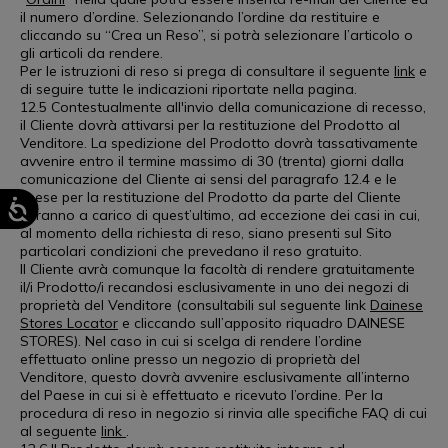
il numero d’ordine. Selezionando l’ordine da restituire e
cliccando su “Crea un Reso”, si potrà selezionare l’articolo o
gli articoli da rendere.
Per le istruzioni di reso si prega di consultare il seguente
link
e
di seguire tutte le indicazioni riportate nella pagina.
12.5 Contestualmente all'invio della comunicazione di recesso,
il Cliente dovrà attivarsi per la restituzione del Prodotto al
Venditore. La spedizione del Prodotto dovrà tassativamente
avvenire entro il termine massimo di 30 (trenta) giorni dalla
comunicazione del Cliente ai sensi del paragrafo 12.4 e le
spese per la restituzione del Prodotto da parte del Cliente
saranno a carico di quest’ultimo, ad eccezione dei casi in cui,
al momento della richiesta di reso, siano presenti sul Sito
particolari condizioni che prevedano il reso gratuito.
Il Cliente avrà comunque la facoltà di rendere gratuitamente
il/i Prodotto/i recandosi esclusivamente in uno dei negozi di
proprietà del Venditore (consultabili sul seguente link
Dainese
Stores Locator
e cliccando sull’apposito riquadro DAINESE
STORES). Nel caso in cui si scelga di rendere l’ordine
effettuato online presso un negozio di proprietà del
Venditore, questo dovrà avvenire esclusivamente all’interno
del Paese in cui si è effettuato e ricevuto l’ordine. Per la
procedura di reso in negozio si rinvia alle specifiche FAQ di cui
al seguente
link
.