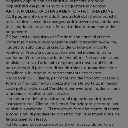
acquisto oppure con possibilità di verificare online la
disponibilità dei punti vendita e acquistare in negozio.
ART. 7. MODALITÀ DI PAGAMENTO – FATTURAZIONE
7.1 Il pagamento dei Prodotti acquistati dal Cliente, nonché
delle relative spese di consegna potrà avvenire secondo una
delle modalità previste nel Sito ed indicate al momento del
pagamento.
7.2 Nei casi di acquisto dei Prodotti con carta di credito,
contestualmente alla conclusione della transazione on-line,
l’addebito sulla carta di credito del Cliente dell’importo
relativo ai Prodotti acquistati avviene nel momento della
conferma d'ordine da parte del Venditore. Nel caso in cui per
qualsiasi motivo, l’addebito degli importi dovuti dal Cliente
non avvenga, il processo di vendita viene automaticamente
annullato e la vendita automaticamente cancellata.
Nel caso in cui il Cliente, per l’acquisto dei Prodotti, acceda a
forme di finanziamento rateizzato fornite da terzi, in nessun
caso potrà rivalersi sul Venditore per eventuali inadempimenti
o anomalie relative a tale servizio.
Il Venditore è del tutto estraneo al rapporto contrattuale
instaurato tra il Cliente ed il terzo finanziatore; pertanto, per
qualsiasi evenienza, il Cliente dovrà fare riferimento ai termini
e condizioni di pagamento accettati con la sottoscrizione del
finanziamento stesso.
7.3 Nel caso di esercizio del diritto di recesso da parte del