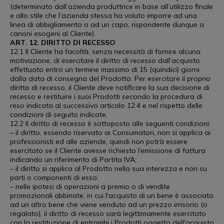
(determinato dall’azienda produttrice in base all’utilizzo finale
e allo stile che l’azienda stessa ha voluto imporre ad una
linea di abbigliamento o ad un capo, rispondente dunque a
canoni esogeni al Cliente).
ART. 12. DIRITTO DI RECESSO
12.1 Il Cliente ha facoltà, senza necessità di fornire alcuna
motivazione, di esercitare il diritto di recesso dall’acquisto
effettuato entro un termine massimo di 15 (quindici) giorni
dalla data di consegna del Prodotto. Per esercitare il proprio
diritto di recesso, il Cliente deve notificare la sua decisione di
recesso e restituire i suoi Prodotti secondo la procedura di
reso indicata al successivo articolo 12.4 e nel rispetto delle
condizioni di seguito indicate.
12.2 Il diritto di recesso è sottoposto alle seguenti condizioni:
– il diritto, essendo riservato ai Consumatori, non si applica ai
professionisti ed alle aziende, quindi non potrà essere
esercitato se il Cliente avesse richiesto l’emissione di fattura
indicando un riferimento di Partita IVA;
– il diritto si applica al Prodotto nella sua interezza e non su
parti o componenti di esso;
– nelle ipotesi di operazioni a premio o di vendite
promozionali abbinate, in cui l'acquisto di un bene è associato
ad un altro bene che viene venduto ad un prezzo irrisorio (o
regalato), il diritto di recesso sarà legittimamente esercitato
con la restituzione di entrambi i Prodotti oggetto dell'acquisto