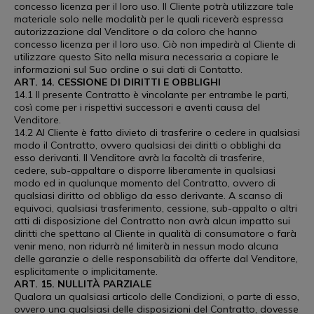
concesso licenza per il loro uso. Il Cliente potrà utilizzare tale
materiale solo nelle modalità per le quali riceverà espressa
autorizzazione dal Venditore o da coloro che hanno
concesso licenza per il loro uso. Ciò non impedirà al Cliente di
utilizzare questo Sito nella misura necessaria a copiare le
informazioni sul Suo ordine o sui dati di Contatto.
ART. 14. CESSIONE DI DIRITTI E OBBLIGHI
14.1 Il presente Contratto è vincolante per entrambe le parti,
così come per i rispettivi successori e aventi causa del
Venditore.
14.2 Al Cliente è fatto divieto di trasferire o cedere in qualsiasi
modo il Contratto, ovvero qualsiasi dei diritti o obblighi da
esso derivanti. Il Venditore avrà la facoltà di trasferire,
cedere, sub-appaltare o disporre liberamente in qualsiasi
modo ed in qualunque momento del Contratto, ovvero di
qualsiasi diritto od obbligo da esso derivante. A scanso di
equivoci, qualsiasi trasferimento, cessione, sub-appalto o altri
atti di disposizione del Contratto non avrà alcun impatto sui
diritti che spettano al Cliente in qualità di consumatore o farà
venir meno, non ridurrà né limiterà in nessun modo alcuna
delle garanzie o delle responsabilità da offerte dal Venditore,
esplicitamente o implicitamente.
ART. 15. NULLITÀ PARZIALE
Qualora un qualsiasi articolo delle Condizioni, o parte di esso,
ovvero una qualsiasi delle disposizioni del Contratto, dovesse