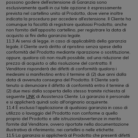
possono godere dell’estensione di Garanzia sono
esclusivamente quelli in cui tale opzione è espressamente
prevista nel cartellino unito al Prodotto, dove viene inoltre
indicata la procedura per accedere all’estensione. Il Cliente ha
comunque la facoltà di registrare qualsiasi Prodotto, anche
non fornito dell’apposito cartellino, per registrare la data di
acquisto ai fini della garanzia legale.
11.3 Ai sensi di legge, in caso di applicabilità della garanzia
legale, il Cliente avrà diritto al ripristino senza spese della
conformità del Prodotto mediante riparazione o sostituzione,
oppure, qualora ciò non risulti possibile, ad una riduzione del
prezzo di acquisto o alla risoluzione del contratto. Il
Venditore risponderà dei difetti di conformità qualora i
medesimi si manifestino entro il termine di (2) due anni dalla
data di avvenuta consegna del Prodotto. Il Cliente sarà
tenuto a denunciare il difetto di conformità entro il termine di
(2) due mesi dalla scoperta dello stesso tramite richiesta al
seguente
LINK
di Assistenza Cliente. La garanzia è personale
e si applicherà quindi solo all'originario acquirente.
11.4 È esclusa l’applicazione di qualsiasi garanzia in caso di
utilizzo o lavaggio del Prodotto non conforme a quello
proprio del Prodotto e alle istruzioni/avvertenze in merito
fornite dal Venditore, ovvero riportate nella documentazione
illustrativa di riferimento, nei cartellini o nelle etichette.
11.5 La garanzia si applicherà al Prodotto che presenti difetti