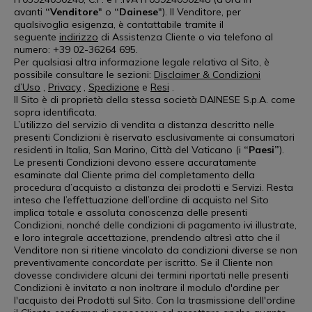
avanti
“Venditore
" o
“Dainese
"). Il Venditore, per
qualsivoglia esigenza, è contattabile tramite il
seguente
indirizzo
di Assistenza Cliente o via telefono al
numero: +39 02-36264 695.
Per qualsiasi altra informazione legale relativa al Sito, è
possibile consultare le sezioni:
Disclaimer & Condizioni
d’Uso
,
Privacy
,
Spedizione
e
Resi
.
Il Sito è di proprietà della stessa società DAINESE S.p.A. come
sopra identificata.
L’utilizzo del servizio di vendita a distanza descritto nelle
presenti Condizioni è riservato esclusivamente ai consumatori
residenti in Italia, San Marino, Città del Vaticano (i
“Paesi”
).
Le presenti Condizioni devono essere accuratamente
esaminate dal Cliente prima del completamento della
procedura d’acquisto a distanza dei prodotti e Servizi. Resta
inteso che l’effettuazione dell’ordine di acquisto nel Sito
implica totale e assoluta conoscenza delle presenti
Condizioni, nonché delle condizioni di pagamento ivi illustrate,
e loro integrale accettazione, prendendo altresì atto che il
Venditore non si ritiene vincolato da condizioni diverse se non
preventivamente concordate per iscritto. Se il Cliente non
dovesse condividere alcuni dei termini riportati nelle presenti
Condizioni è invitato a non inoltrare il modulo d'ordine per
l'acquisto dei Prodotti sul Sito. Con la trasmissione dell'ordine