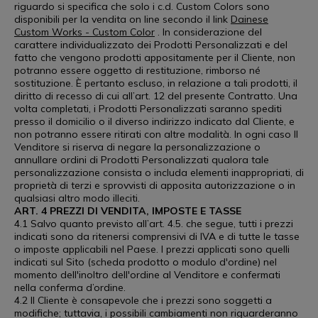
riguardo si specifica che solo i c.d. Custom Colors sono
disponibili per la vendita on line secondo il link
Dainese
Custom Works - Custom Color
. In considerazione del
carattere individualizzato dei Prodotti Personalizzati e del
fatto che vengono prodotti appositamente per il Cliente, non
potranno essere oggetto di restituzione, rimborso né
sostituzione. È pertanto escluso, in relazione a tali prodotti, il
diritto di recesso di cui all’art. 12 del presente Contratto. Una
volta completati, i Prodotti Personalizzati saranno spediti
presso il domicilio o il diverso indirizzo indicato dal Cliente, e
non potranno essere ritirati con altre modalità. In ogni caso Il
Venditore si riserva di negare la personalizzazione o
annullare ordini di Prodotti Personalizzati qualora tale
personalizzazione consista o includa elementi inappropriati, di
proprietà di terzi e sprovvisti di apposita autorizzazione o in
qualsiasi altro modo illeciti.
ART. 4 PREZZI DI VENDITA, IMPOSTE E TASSE
4.1 Salvo quanto previsto all’art. 4.5. che segue, tutti i prezzi
indicati sono da ritenersi comprensivi di IVA e di tutte le tasse
o imposte applicabili nel Paese. I prezzi applicati sono quelli
indicati sul Sito (scheda prodotto o modulo d'ordine) nel
momento dell'inoltro dell'ordine al Venditore e confermati
nella conferma d’ordine.
4.2 Il Cliente è consapevole che i prezzi sono soggetti a
modifiche; tuttavia, i possibili cambiamenti non riguarderanno