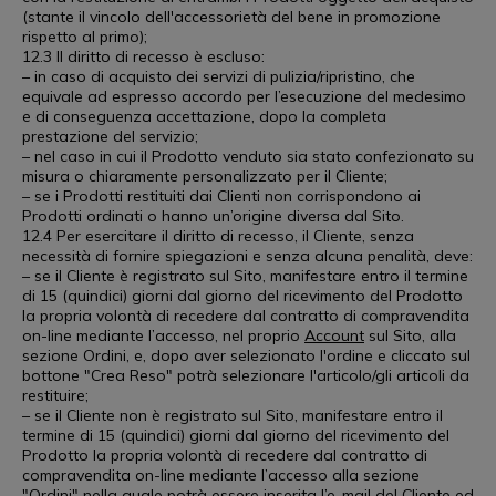
(stante il vincolo dell'accessorietà del bene in promozione
rispetto al primo);
12.3 Il diritto di recesso è escluso:
– in caso di acquisto dei servizi di pulizia/ripristino, che
equivale ad espresso accordo per l’esecuzione del medesimo
e di conseguenza accettazione, dopo la completa
prestazione del servizio;
– nel caso in cui il Prodotto venduto sia stato confezionato su
misura o chiaramente personalizzato per il Cliente;
– se i Prodotti restituiti dai Clienti non corrispondono ai
Prodotti ordinati o hanno un’origine diversa dal Sito.
12.4 Per esercitare il diritto di recesso, il Cliente, senza
necessità di fornire spiegazioni e senza alcuna penalità, deve:
– se il Cliente è registrato sul Sito, manifestare entro il termine
di 15 (quindici) giorni dal giorno del ricevimento del Prodotto
la propria volontà di recedere dal contratto di compravendita
on-line mediante l’accesso, nel proprio
Account
sul Sito, alla
sezione Ordini, e, dopo aver selezionato l'ordine e cliccato sul
bottone "Crea Reso" potrà selezionare l'articolo/gli articoli da
restituire;
– se il Cliente non è registrato sul Sito, manifestare entro il
termine di 15 (quindici) giorni dal giorno del ricevimento del
Prodotto la propria volontà di recedere dal contratto di
compravendita on-line mediante l’accesso alla sezione
"
Ordini
" nella quale potrà essere inserita l’e-mail del Cliente ed