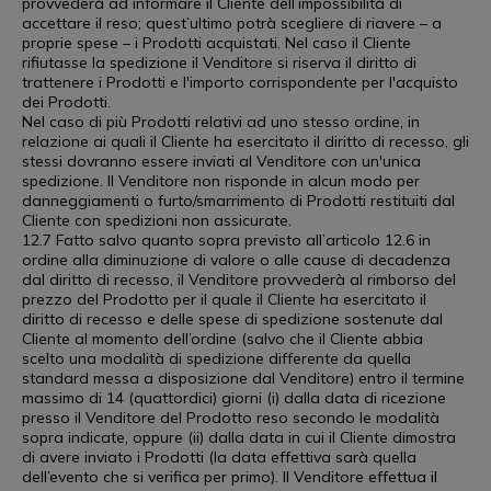
provvederà ad informare il Cliente dell’impossibilità di
accettare il reso; quest’ultimo potrà scegliere di riavere – a
proprie spese – i Prodotti acquistati. Nel caso il Cliente
rifiutasse la spedizione il Venditore si riserva il diritto di
trattenere i Prodotti e l'importo corrispondente per l'acquisto
dei Prodotti.
Nel caso di più Prodotti relativi ad uno stesso ordine, in
relazione ai quali il Cliente ha esercitato il diritto di recesso, gli
stessi dovranno essere inviati al Venditore con un'unica
spedizione. Il Venditore non risponde in alcun modo per
danneggiamenti o furto/smarrimento di Prodotti restituiti dal
Cliente con spedizioni non assicurate.
12.7 Fatto salvo quanto sopra previsto all’articolo 12.6 in
ordine alla diminuzione di valore o alle cause di decadenza
dal diritto di recesso, il Venditore provvederà al rimborso del
prezzo del Prodotto per il quale il Cliente ha esercitato il
diritto di recesso e delle spese di spedizione sostenute dal
Cliente al momento dell’ordine (salvo che il Cliente abbia
scelto una modalità di spedizione differente da quella
standard messa a disposizione dal Venditore) entro il termine
massimo di 14 (quattordici) giorni (i) dalla data di ricezione
presso il Venditore del Prodotto reso secondo le modalità
sopra indicate, oppure (ii) dalla data in cui il Cliente dimostra
di avere inviato i Prodotti (la data effettiva sarà quella
dell’evento che si verifica per primo). Il Venditore effettua il