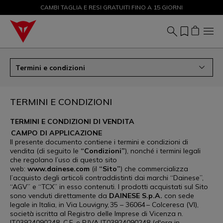
CAMBI TAGLIA E RESI GRATUITI FINO A 15 GIORNI
SALDI FINO AL 50% - ACQUISTA ORA
Termini e condizioni
TERMINI E CONDIZIONI
TERMINI E CONDIZIONI DI VENDITA
CAMPO DI APPLICAZIONE
Il presente documento contiene i termini e condizioni di
vendita (di seguito le
“Condizioni”
), nonché i termini legali
che regolano l’uso di questo sito
web:
www.dainese.com
(il
“Sito”
) che commercializza
l’acquisto degli articoli contraddistinti dai marchi “Dainese”,
“AGV” e “TCX” in esso contenuti. I prodotti acquistati sul Sito
sono venduti direttamente da
DAINESE S.p.A.
con sede
legale in Italia, in Via Louvigny, 35 – 36064 – Colceresa (VI),
società iscritta al Registro delle Imprese di Vicenza n.
IT03924090248, C.F. e P.IVA IT03924090248 (d'ora in