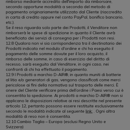
rimborso mediante accredito dell'importo da rimborsare,
secondo opportune modalità a seconda del metodo di
pagamento originariamente utilizzato dal Cliente (riaccredito
in carta di credito oppure nel conto PayPal, bonifico bancario,
etc.).
Se il reso riguarda solo parte dei Prodotti, il Venditore non
rimborserà le spese di spedizione in quanto il Cliente avrà
beneficiato dei servizi di consegna per i Prodotti non resi.
12.8 Qualora non vi sia corrispondenza tra il destinatario dei
Prodotti indicato nel modulo d'ordine e chi ha eseguito il
pagamento delle somme dovute per il loro acquisto, il
rimborso delle somme, in caso di esercizio del diritto di
recesso, sarà eseguito dal Venditore, in ogni caso, nei
confronti di chi ha effettuato il pagamento.
12.9 I Prodotti a marchio D-AIR®, in quanto muniti di batterie
al litio e/o generatori di gas, vengono classificati come merci
pericolose ai fini della normativa sul trasporto delle merci. È
onere del Cliente verificare prima dell’ordine i Paesi verso cui è
consentita la spedizione. Ai prodotti a marchio D-AIR® non si
applicano le disposizioni relative ai resi descritte nel presente
articolo 12, pertanto possono essere restituite esclusivamente
secondo le modalità indicate al seguente
link:
. Ogni altra
modalità di reso non è consentita.
12.10 Cambio Taglia – Europa (esclusi Regno Unito e
Svizzera)