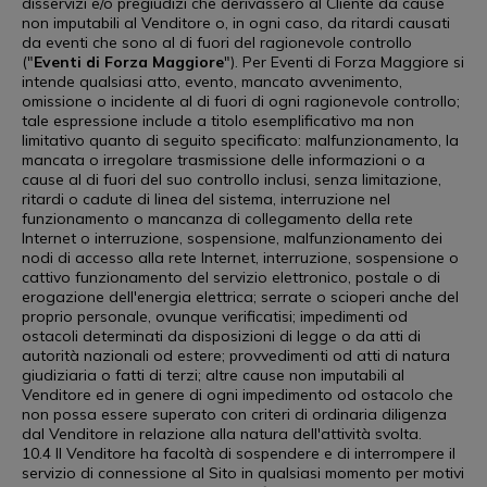
disservizi e/o pregiudizi che derivassero al Cliente da cause
non imputabili al Venditore o, in ogni caso, da ritardi causati
da eventi che sono al di fuori del ragionevole controllo
("
Eventi di Forza Maggiore
"). Per Eventi di Forza Maggiore si
intende qualsiasi atto, evento, mancato avvenimento,
omissione o incidente al di fuori di ogni ragionevole controllo;
tale espressione include a titolo esemplificativo ma non
limitativo quanto di seguito specificato: malfunzionamento, la
mancata o irregolare trasmissione delle informazioni o a
cause al di fuori del suo controllo inclusi, senza limitazione,
ritardi o cadute di linea del sistema, interruzione nel
funzionamento o mancanza di collegamento della rete
Internet o interruzione, sospensione, malfunzionamento dei
nodi di accesso alla rete Internet, interruzione, sospensione o
cattivo funzionamento del servizio elettronico, postale o di
erogazione dell'energia elettrica; serrate o scioperi anche del
proprio personale, ovunque verificatisi; impedimenti od
ostacoli determinati da disposizioni di legge o da atti di
autorità nazionali od estere; provvedimenti od atti di natura
giudiziaria o fatti di terzi; altre cause non imputabili al
Venditore ed in genere di ogni impedimento od ostacolo che
non possa essere superato con criteri di ordinaria diligenza
dal Venditore in relazione alla natura dell'attività svolta.
10.4 Il Venditore ha facoltà di sospendere e di interrompere il
servizio di connessione al Sito in qualsiasi momento per motivi