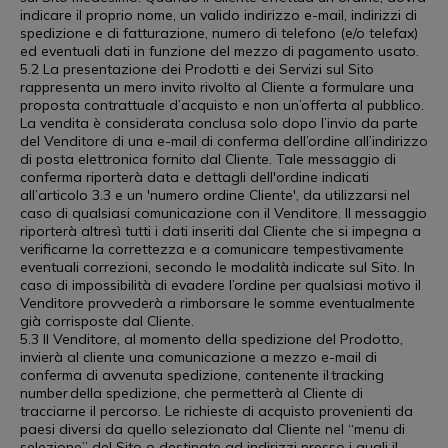
indicare il proprio nome, un valido indirizzo e-mail, indirizzi di
spedizione e di fatturazione, numero di telefono (e/o telefax)
ed eventuali dati in funzione del mezzo di pagamento usato.
5.2 La presentazione dei Prodotti e dei Servizi sul Sito
rappresenta un mero invito rivolto al Cliente a formulare una
proposta contrattuale d’acquisto e non un’offerta al pubblico.
La vendita è considerata conclusa solo dopo l’invio da parte
del Venditore di una e-mail di conferma dell’ordine all’indirizzo
di posta elettronica fornito dal Cliente. Tale messaggio di
conferma riporterà data e dettagli dell'ordine indicati
all’articolo 3.3 e un 'numero ordine Cliente', da utilizzarsi nel
caso di qualsiasi comunicazione con il Venditore. Il messaggio
riporterà altresì tutti i dati inseriti dal Cliente che si impegna a
verificarne la correttezza e a comunicare tempestivamente
eventuali correzioni, secondo le modalità indicate sul Sito. In
caso di impossibilità di evadere l’ordine per qualsiasi motivo il
Venditore provvederà a rimborsare le somme eventualmente
già corrisposte dal Cliente.
5.3 Il Venditore, al momento della spedizione del Prodotto,
invierà al cliente una comunicazione a mezzo e-mail di
conferma di avvenuta spedizione, contenente il tracking
number della spedizione, che permetterà al Cliente di
tracciarne il percorso. Le richieste di acquisto provenienti da
paesi diversi da quello selezionato dal Cliente nel “menu di
selezione” del Sito o destinate ad indirizzi presso i quali il