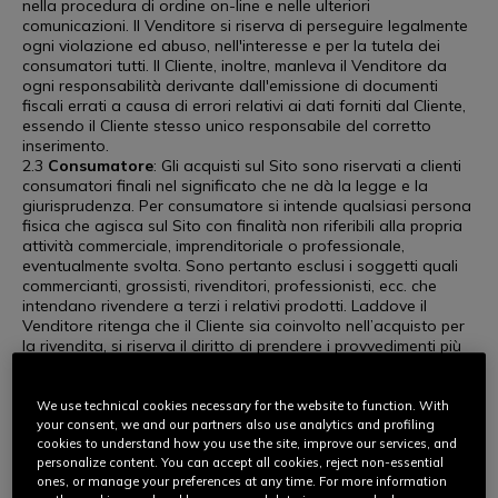
nella procedura di ordine on-line e nelle ulteriori
comunicazioni. Il Venditore si riserva di perseguire legalmente
ogni violazione ed abuso, nell'interesse e per la tutela dei
consumatori tutti. Il Cliente, inoltre, manleva il Venditore da
ogni responsabilità derivante dall'emissione di documenti
fiscali errati a causa di errori relativi ai dati forniti dal Cliente,
essendo il Cliente stesso unico responsabile del corretto
inserimento.
2.3
Consumatore
: Gli acquisti sul Sito sono riservati a clienti
consumatori finali nel significato che ne dà la legge e la
giurisprudenza. Per consumatore si intende qualsiasi persona
fisica che agisca sul Sito con finalità non riferibili alla propria
attività commerciale, imprenditoriale o professionale,
eventualmente svolta. Sono pertanto esclusi i soggetti quali
commercianti, grossisti, rivenditori, professionisti, ecc. che
intendano rivendere a terzi i relativi prodotti. Laddove il
Venditore ritenga che il Cliente sia coinvolto nell’acquisto per
la rivendita, si riserva il diritto di prendere i provvedimenti più
opportuni, ivi incluso, a titolo non esaustivo, limitando le
vendite, cancellando gli ordini e/o sospendendo o chiudendo
il l’account utilizzato per l’acquisto.
We use technical cookies necessary for the website to function. With
ART. 3. PRODOTTI
your consent, we and our partners also use analytics and profiling
3.1 Per ciascuno dei Prodotti è disponibile sul Sito una scheda
cookies to understand how you use the site, improve our services, and
personalize content. You can accept all cookies, reject non-essential
tecnica contenente le caratteristiche principali e le specifiche
ones, or manage your preferences at any time. For more information
tecniche dei medesimi (“
Scheda Prodotto
”). L'immagine a