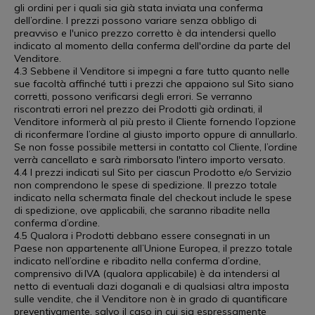
gli ordini per i quali sia già stata inviata una conferma
dell’ordine. I prezzi possono variare senza obbligo di
preavviso e l'unico prezzo corretto è da intendersi quello
indicato al momento della conferma dell'ordine da parte del
Venditore.
4.3 Sebbene il Venditore si impegni a fare tutto quanto nelle
sue facoltà affinché tutti i prezzi che appaiono sul Sito siano
corretti, possono verificarsi degli errori. Se verranno
riscontrati errori nel prezzo dei Prodotti già ordinati, il
Venditore informerà al più presto il Cliente fornendo l’opzione
di riconfermare l’ordine al giusto importo oppure di annullarlo.
Se non fosse possibile mettersi in contatto col Cliente, l’ordine
verrà cancellato e sarà rimborsato l'intero importo versato.
4.4 I prezzi indicati sul Sito per ciascun Prodotto e/o Servizio
non comprendono le spese di spedizione. Il prezzo totale
indicato nella schermata finale del checkout include le spese
di spedizione, ove applicabili, che saranno ribadite nella
conferma d’ordine.
4.5 Qualora i Prodotti debbano essere consegnati in un
Paese non appartenente all’Unione Europea, il prezzo totale
indicato nell’ordine e ribadito nella conferma d’ordine,
comprensivo di IVA (qualora applicabile) è da intendersi al
netto di eventuali dazi doganali e di qualsiasi altra imposta
sulle vendite, che il Venditore non è in grado di quantificare
preventivamente, salvo il caso in cui sia espressamente