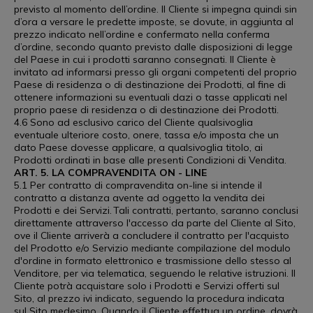
previsto al momento dell’ordine. Il Cliente si impegna quindi sin
d’ora a versare le predette imposte, se dovute, in aggiunta al
prezzo indicato nell’ordine e confermato nella conferma
d’ordine, secondo quanto previsto dalle disposizioni di legge
del Paese in cui i prodotti saranno consegnati. Il Cliente è
invitato ad informarsi presso gli organi competenti del proprio
Paese di residenza o di destinazione dei Prodotti, al fine di
ottenere informazioni su eventuali dazi o tasse applicati nel
proprio paese di residenza o di destinazione dei Prodotti.
4.6 Sono ad esclusivo carico del Cliente qualsivoglia
eventuale ulteriore costo, onere, tassa e/o imposta che un
dato Paese dovesse applicare, a qualsivoglia titolo, ai
Prodotti ordinati in base alle presenti Condizioni di Vendita.
ART. 5. LA COMPRAVENDITA ON - LINE
5.1 Per contratto di compravendita on-line si intende il
contratto a distanza avente ad oggetto la vendita dei
Prodotti e dei Servizi. Tali contratti, pertanto, saranno conclusi
direttamente attraverso l'accesso da parte del Cliente al Sito,
ove il Cliente arriverà a concludere il contratto per l'acquisto
del Prodotto e/o Servizio mediante compilazione del modulo
d'ordine in formato elettronico e trasmissione dello stesso al
Venditore, per via telematica, seguendo le relative istruzioni. Il
Cliente potrà acquistare solo i Prodotti e Servizi offerti sul
Sito, al prezzo ivi indicato, seguendo la procedura indicata
sul Sito medesimo. Quando il Cliente effettua un ordine, dovrà