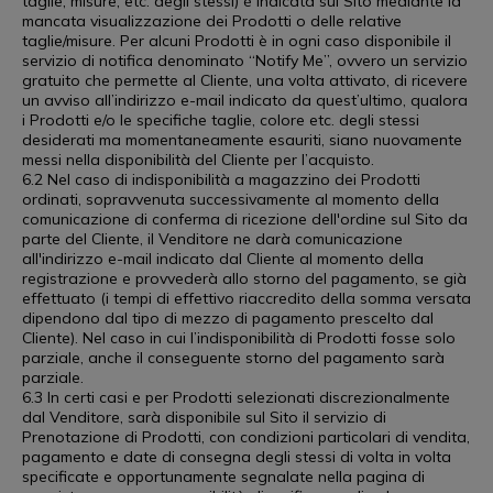
taglie, misure, etc. degli stessi) è indicata sul Sito mediante la
mancata visualizzazione dei Prodotti o delle relative
taglie/misure. Per alcuni Prodotti è in ogni caso disponibile il
servizio di notifica denominato “Notify Me”, ovvero un servizio
gratuito che permette al Cliente, una volta attivato, di ricevere
un avviso all’indirizzo e-mail indicato da quest’ultimo, qualora
i Prodotti e/o le specifiche taglie, colore etc. degli stessi
desiderati ma momentaneamente esauriti, siano nuovamente
messi nella disponibilità del Cliente per l’acquisto.
6.2 Nel caso di indisponibilità a magazzino dei Prodotti
ordinati, sopravvenuta successivamente al momento della
comunicazione di conferma di ricezione dell'ordine sul Sito da
parte del Cliente, il Venditore ne darà comunicazione
all'indirizzo e-mail indicato dal Cliente al momento della
registrazione e provvederà allo storno del pagamento, se già
effettuato (i tempi di effettivo riaccredito della somma versata
dipendono dal tipo di mezzo di pagamento prescelto dal
Cliente). Nel caso in cui l’indisponibilità di Prodotti fosse solo
parziale, anche il conseguente storno del pagamento sarà
parziale.
6.3 In certi casi e per Prodotti selezionati discrezionalmente
dal Venditore, sarà disponibile sul Sito il servizio di
Prenotazione di Prodotti, con condizioni particolari di vendita,
pagamento e date di consegna degli stessi di volta in volta
specificate e opportunamente segnalate nella pagina di