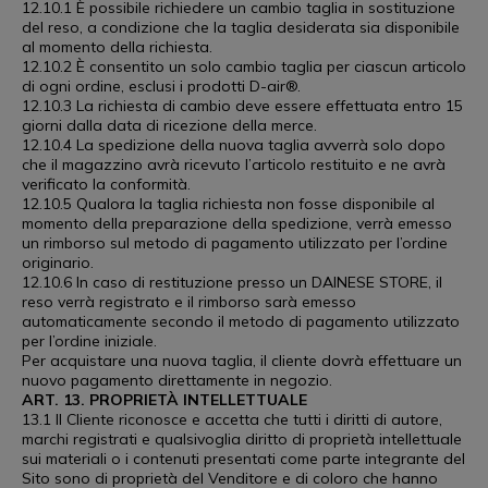
12.10.1 È possibile richiedere un cambio taglia in sostituzione
del reso, a condizione che la taglia desiderata sia disponibile
al momento della richiesta.
12.10.2 È consentito un solo cambio taglia per ciascun articolo
di ogni ordine, esclusi i prodotti D-air®.
12.10.3 La richiesta di cambio deve essere effettuata entro 15
giorni dalla data di ricezione della merce.
12.10.4 La spedizione della nuova taglia avverrà solo dopo
che il magazzino avrà ricevuto l’articolo restituito e ne avrà
verificato la conformità.
12.10.5 Qualora la taglia richiesta non fosse disponibile al
momento della preparazione della spedizione, verrà emesso
un rimborso sul metodo di pagamento utilizzato per l’ordine
originario.
12.10.6 In caso di restituzione presso un DAINESE STORE, il
reso verrà registrato e il rimborso sarà emesso
automaticamente secondo il metodo di pagamento utilizzato
per l’ordine iniziale.
Per acquistare una nuova taglia, il cliente dovrà effettuare un
nuovo pagamento direttamente in negozio.
ART. 13. PROPRIETÀ INTELLETTUALE
13.1 Il Cliente riconosce e accetta che tutti i diritti di autore,
marchi registrati e qualsivoglia diritto di proprietà intellettuale
sui materiali o i contenuti presentati come parte integrante del
Sito sono di proprietà del Venditore e di coloro che hanno