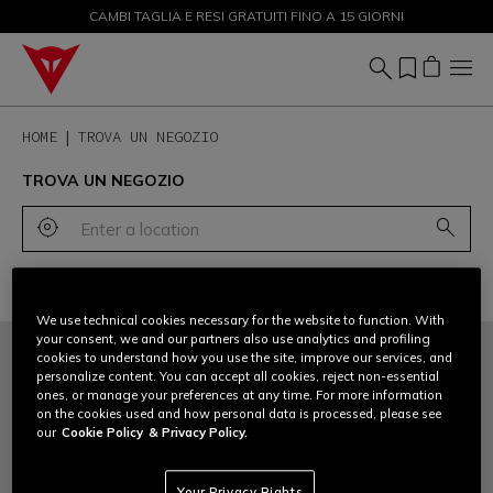
CAMBI TAGLIA E RESI GRATUITI FINO A 15 GIORNI
SALDI FINO AL 50% - ACQUISTA ORA
HOME
TROVA UN NEGOZIO
TROVA UN NEGOZIO
|
Negozio ufficiale Dainese
Outlet Dainese
Riven
Filtra
We use technical cookies necessary for the website to function. With
your consent, we and our partners also use analytics and profiling
cookies to understand how you use the site, improve our services, and
personalize content. You can accept all cookies, reject non-essential
ones, or manage your preferences at any time. For more information
on the cookies used and how personal data is processed, please see
our
Cookie Policy
& Privacy Policy.
Your Privacy Rights