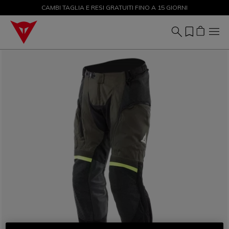
CAMBI TAGLIA E RESI GRATUITI FINO A 15 GIORNI
SALDI FINO AL 50% - ACQUISTA ORA