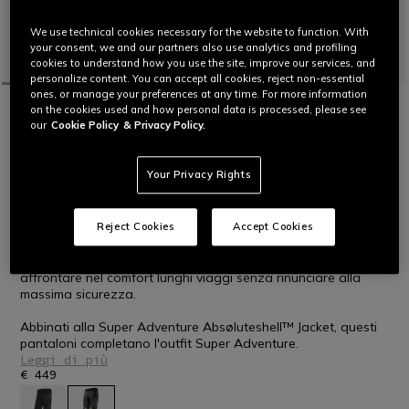
We use technical cookies necessary for the website to function. With
your consent, we and our partners also use analytics and profiling
cookies to understand how you use the site, improve our services, and
personalize content. You can accept all cookies, reject non-essential
ones, or manage your preferences at any time. For more information
HOME
MOTO
UOMO
PANTALONI
IMPERMEABILI
on the cookies used and how personal data is processed, please see
SUPER ADVENTURE ABSØLUTESHELL™ -
our
Cookie Policy
& Privacy Policy.
PANTALONI DA MOTO OFF-ROAD UOMO
Pantaloni da moto ideali per lunghi viaggi avventurosi in
Your Privacy Rights
fuoristrada, con clima temperato o molto caldo.
Estremamente versatili, ergonomici e funzionali grazie alla
Reject Cookies
Accept Cookies
costruzione modulare e alla presenza di inserti elasticizzati
nelle zone strategiche, questi pantaloni permettono di
affrontare nel comfort lunghi viaggi senza rinunciare alla
massima sicurezza.
Abbinati alla Super Adventure Absøluteshell™ Jacket, questi
pantaloni completano l'outfit Super Adventure.
Leggi di più
€ 449