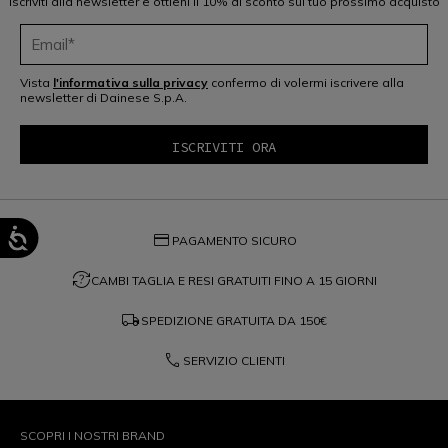
Iscriviti alla newsletter e ottieni il 10% di sconto sul tuo prossimo acquisto
Vista
l'informativa sulla privacy
confermo di volermi iscrivere alla
newsletter di Dainese S.p.A.
credit_card
PAGAMENTO SICURO
question_exchange
CAMBI TAGLIA E RESI GRATUITI FINO A 15 GIORNI
local_shipping
SPEDIZIONE GRATUITA DA
150€
phone
SERVIZIO CLIENTI
SCOPRI I NOSTRI BRAND