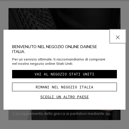
BENVENUTO NEL NEGOZIO ONLINE DAINESE
ITALIA.
Per un servizio ottimale, ti raccomandiamo di comprare
nel nostro negozio online Stati Uniti.
VAI AL NEGOZIO STATI UNITI
RIMANI NEL NEGOZIO ITALIA
SCEGLI UN ALTRO PAESE
ERGONOMIA
JACKET-TROUSERS FASTENING SYSTEM
L’accoppiamento della giacca ai pantaloni mediante zip
contribuisce a ottimizzarne sia l’ergonomia che il comfort,
impedendo le infiltrazioni d’aria e assicurando la corretta
vestibilità di entrambi i capi in ogni situazione.