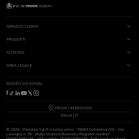
SERVIZIO CLIENTI
PRODOTTI
SU DI NOI
AREA LEGALE
SEGUICI SUI SOCIAL
TROVA UN NEGOZIO
ITALIA | IT
©
2026
- Dainese S.p.A a socio unico - 36064 Colceresa (VI) – Via
Louvigny n. 35 - (Italy) Vicenza Business Register number:
IT03924090248 - VAT number: IT03924090248 - Fully paid-up share