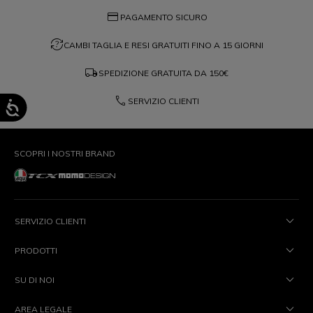
credit_card
PAGAMENTO SICURO
question_exchange
CAMBI TAGLIA E RESI GRATUITI FINO A 15 GIORNI
local_shipping
SPEDIZIONE GRATUITA DA
150€
phone
SERVIZIO CLIENTI
SCOPRI I NOSTRI BRAND
SERVIZIO CLIENTI
PRODOTTI
SU DI NOI
AREA LEGALE