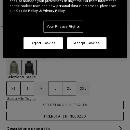
ones, or manage your preferences at any time. For more information
on the cookies used and how personal data is processed, please see
our
Cookie Policy
& Privacy Policy.
Your Privacy Rights
HOME
OUTLET
SCI
GIACCHE
PIUMINO LEGGERO SCI DONNA
Reject Cookies
Accept Cookies
€ 149
€ 104,30
-30%
Prezzo più basso negli ultimi 30 giorni: € 104,30
selezionato
Seleziona Taglia
XS
S
M
L
XL
XXL
Guida Alle Taglie
SELEZIONA LA TAGLIA
PRENOTA IN NEGOZIO
Descrizione prodotto