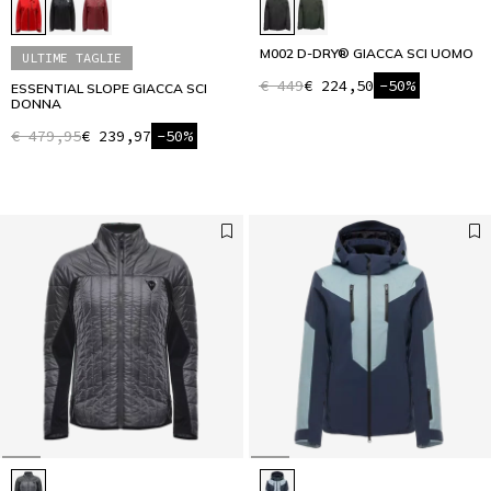
M002 D-DRY® GIACCA SCI UOMO
ULTIME TAGLIE
€ 449
€ 224,50
-50%
ESSENTIAL SLOPE GIACCA SCI
DONNA
€ 479,95
€ 239,97
-50%