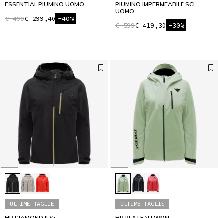
ESSENTIAL PIUMINO UOMO
PIUMINO IMPERMEABILE SCI
UOMO
€ 499
€ 299,40
-40%
€ 599
€ 419,30
-30%
ULTIME TAGLIE
ULTIME TAGLIE
HP DIAMOND II S+
HP PLATEAU WMN