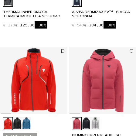
THERMAL INNER GIACCA
ALVEA DERMIZAX EV™ - GIACCA
TERMICA IMBOTTITA SCI UOMO
SCI DONNA
€ 179
€ 125,30
-30%
€ 549
€ 384,30
-30%
PIUMINO IMPERMEABILE SCI