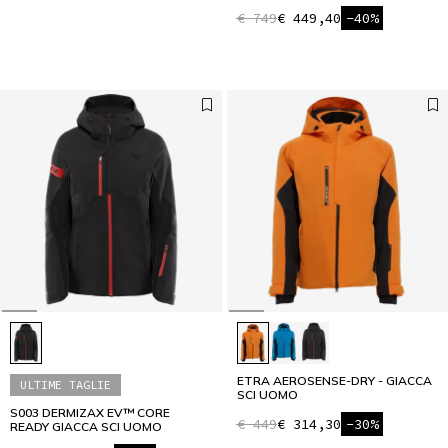
€ 749
€ 449,40
-40%
ETRA AEROSENSE-DRY - GIACCA
ULTIME TAGLIE
SCI UOMO
S003 DERMIZAX EV™ CORE
€ 449
€ 314,30
-30%
READY GIACCA SCI UOMO