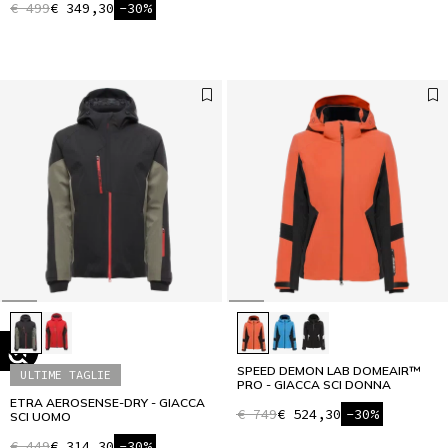
€ 499
€ 349,30
-30%
SPEED DEMON LAB DOMEAIR™
ULTIME TAGLIE
PRO - GIACCA SCI DONNA
ETRA AEROSENSE-DRY - GIACCA
€ 749
€ 524,30
-30%
SCI UOMO
€ 449
€ 314,30
-30%