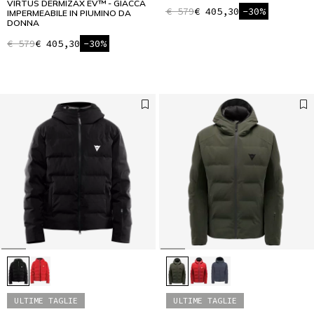
VIRTUS DERMIZAX EV™ - GIACCA
€ 579
€ 405,30
-30%
IMPERMEABILE IN PIUMINO DA
DONNA
€ 579
€ 405,30
-30%
ULTIME TAGLIE
ULTIME TAGLIE