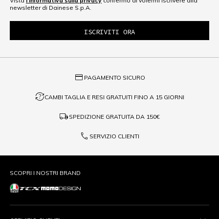
Vista
l'informativa sulla privacy
confermo di volermi iscrivere alla
newsletter di Dainese S.p.A.
credit_card
PAGAMENTO SICURO
question_exchange
CAMBI TAGLIA E RESI GRATUITI FINO A 15 GIORNI
local_shipping
SPEDIZIONE GRATUITA DA
150€
phone
SERVIZIO CLIENTI
SCOPRI I NOSTRI BRAND