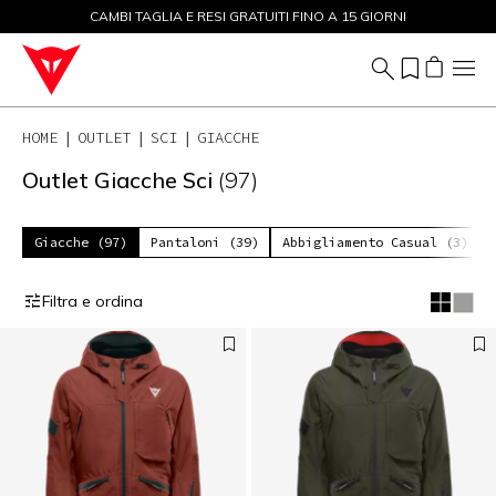
CAMBI TAGLIA E RESI GRATUITI FINO A 15 GIORNI
SALDI FINO AL 50% - ACQUISTA ORA
HOME
OUTLET
SCI
GIACCHE
Outlet Giacche Sci
(97)
Giacche (97)
Pantaloni (39)
Abbigliamento Casual (3)
Filtra e ordina