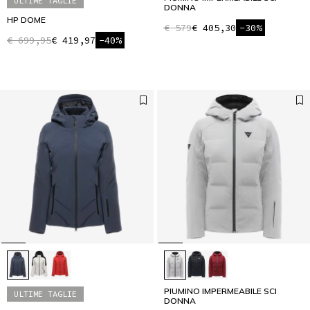
ULTIME TAGLIE
DONNA
HP DOME
€ 579
€ 405,30
-30%
€ 699,95
€ 419,97
-40%
PIUMINO IMPERMEABILE SCI
ULTIME TAGLIE
DONNA