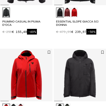
PIUMINO CASUAL IN PIUMA
ESSENTIAL SLOPE GIACCA SCI
D'OCA
DONNA
€ 259
€ 155,40
-40%
€ 479,95
€ 239,97
-50%