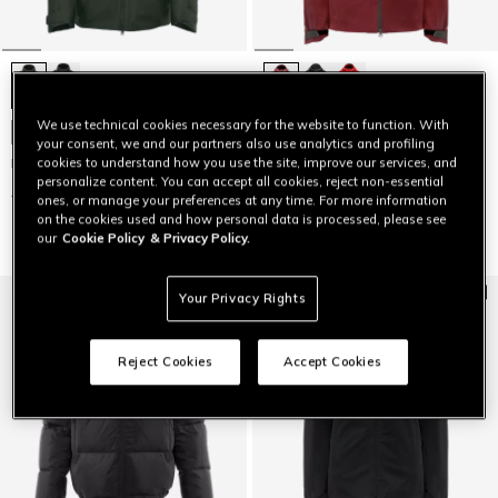
We use technical cookies necessary for the website to function. With
ESSENTIAL SLOPE GIACCA SCI
ULTIME TAGLIE
DONNA
your consent, we and our partners also use analytics and profiling
M002 D-DRY® GIACCA SCI UOMO
cookies to understand how you use the site, improve our services, and
€ 479,95
€ 239,97
-50%
personalize content. You can accept all cookies, reject non-essential
€ 449
€ 179,60
-60%
ones, or manage your preferences at any time. For more information
on the cookies used and how personal data is processed, please see
our
Cookie Policy
& Privacy Policy.
Your Privacy Rights
Reject Cookies
Accept Cookies