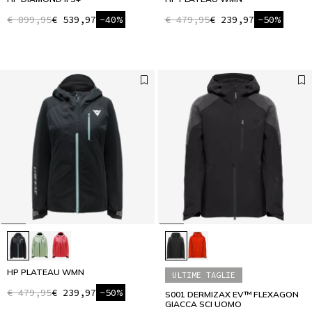
€ 899,95
€ 539,97
-40%
€ 479,95
€ 239,97
-50%
HP PLATEAU WMN
ULTIME TAGLIE
€ 479,95
€ 239,97
-50%
S001 DERMIZAX EV™ FLEXAGON
GIACCA SCI UOMO