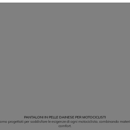
PANTALONI IN PELLE DAINESE PER MOTOCICLISTI
omo progettati per soddisfare le esigenze di ogni motociclista, combinando material
comfort.