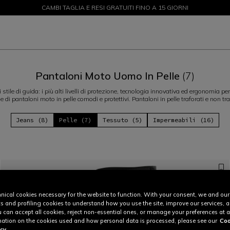
CAMBI TAGLIA E RESI GRATUITI FINO A 15 GIORNI
SALDI FINO AL 50% - ACQUISTA ORA
Pantaloni Moto Uomo In Pelle
(7)
 stile di guida: i più alti livelli di protezione, tecnologia innovativa ed ergonomia 
e di pantaloni moto in pelle comodi e protettivi. Pantaloni in pelle traforati e non tra
Jeans (8)
Pelle (7)
Tessuto (5)
Impermeabili (16)
nical cookies necessary for the website to function. With your consent, we and our
cs and profiling cookies to understand how you use the site, improve our services, 
u can accept all cookies, reject non-essential ones, or manage your preferences at a
ation on the cookies used and how personal data is processed, please see our
Coo
cy.