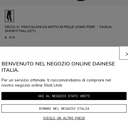
DELTA 4 - PANTALONI DA MOTO IN PELLE UOMO PERF. - TAGLIA
SHORT/TALL (S/T)
€ 479
BENVENUTO NEL NEGOZIO ONLINE DAINESE
ITALIA.
Per un servizio ottimale, ti raccomandiamo di comprare nel
nostro negozio online Stati Uniti.
VAI AL NEGOZIO STATI UNITI
RIMANI NEL NEGOZIO ITALIA
SCEGLI UN ALTRO PAESE