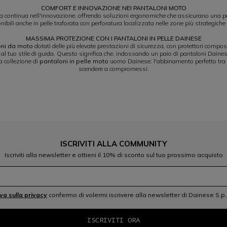
COMFORT E INNOVAZIONE NEI PANTALONI MOTO
ca continua nell'innovazione, offrendo soluzioni ergonomiche che assicurano una pe
ili anche in pelle traforata con perforatura localizzata nelle zone più strategich
MASSIMA PROTEZIONE CON I PANTALONI IN PELLE DAINESE
oni da moto
dotati delle più elevate prestazioni di sicurezza, con protettori composit
arli al tuo stile di guida. Questo significa che, indossando un paio di pantaloni Daine
ra collezione di
pantaloni in pelle moto
uomo Dainese: l'abbinamento perfetto tra st
scendere a compromessi.
ISCRIVITI ALLA COMMUNITY
Iscriviti alla newsletter e ottieni il 10% di sconto sul tuo prossimo acquisto
iva sulla privacy
confermo di volermi iscrivere alla newsletter di Dainese S.p.