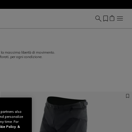
per la massima libertà di movimento.
forati, per ogni condizione.
 partners also
and personalize
ny time. For
kie Policy
&