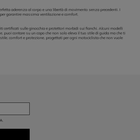
rfetta aderenza al corpo e una libertà di movimento senza precedenti. I
e per garantire massima ventilazione e comfort.
i certificati sulle ginocchia e protettori morbidi sui fianchi. Alcuni modelli
se, puoi contare su un capo che non solo eleva il tuo stile di guida ma che ti
ile, comfort e protezione, progettati per ogni motociclista che non vuole
A.