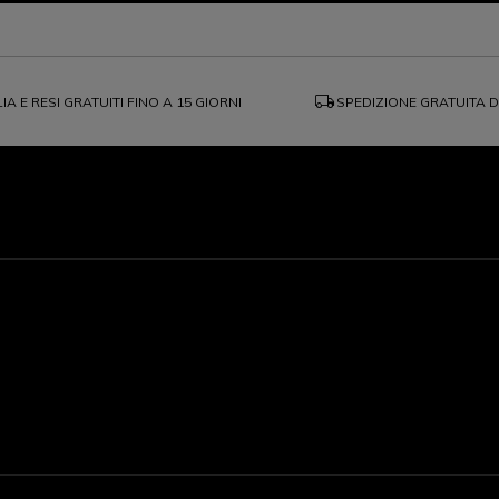
local_shipping
IA E RESI GRATUITI FINO A 15 GIORNI
SPEDIZIONE GRATUITA 