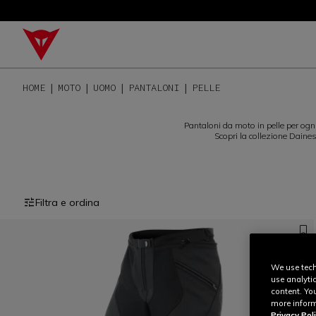
HOME
MOTO
UOMO
PANTALONI
PELLE
Pantaloni da moto in pelle per ogni
Scopri la collezione Daines
Filtra e ordina
We use tech
use analyti
content. Yo
more inform
Privacy Poli