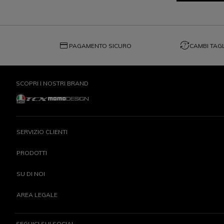
credit_card
question_exchange
PAGAMENTO SICURO
CAMBI TAGL
SCOPRI I NOSTRI BRAND
SERVIZIO CLIENTI
PRODOTTI
SU DI NOI
AREA LEGALE
SEGUICI SUI SOCIAL