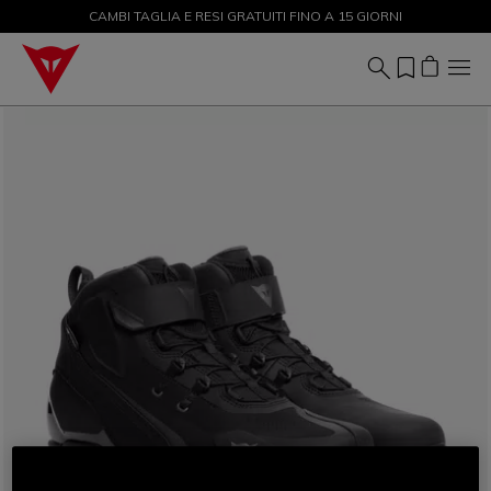
CAMBI TAGLIA E RESI GRATUITI FINO A 15 GIORNI
SALDI FINO AL 50% - ACQUISTA ORA