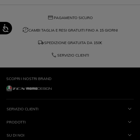
credit_card
PAGAMENTO SICURO
question_exchange
CAMBI TAGLIA E RESI GRATUITI FINO A 15 GIORNI
local_shipping
SPEDIZIONE GRATUITA DA
150€
phone
SERVIZIO CLIENTI
SCOPRI I NOSTRI BRAND
SERVIZIO CLIENTI
PRODOTTI
SU DI NOI