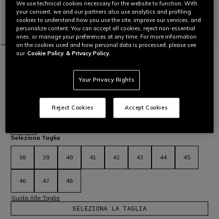
We use technical cookies necessary for the website to function. With
your consent, we and our partners also use analytics and profiling
cookies to understand how you use the site, improve our services, and
personalize content. You can accept all cookies, reject non-essential
ones, or manage your preferences at any time. For more information
on the cookies used and how personal data is processed, please see
our
Cookie Policy
& Privacy Policy.
HOME
MOTO
UOMO
SCARPE
IMPERMEABILI
HERIAN D-WP - SCARPE DA MOTO
IMPERMEABILI
Your Privacy Rights
Scarpa da moto comoda, leggera e protettiva con tomaia in
microfibra e membrana waterproof.
Leggi di più
€ 189
Reject Cookies
Accept Cookies
selezionato
Seleziona Taglia
38
39
40
41
42
43
44
45
46
47
48
Guida Alle Taglie
SELEZIONA LA TAGLIA