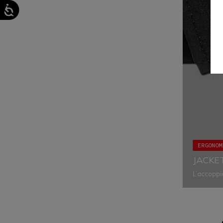
ERGONOM
JACKE
L’accoppi
l’ergonomi
vestibilit