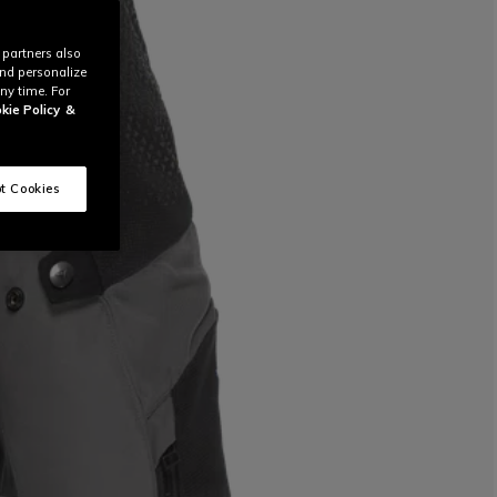
 partners also
and personalize
ny time. For
kie Policy
&
t Cookies