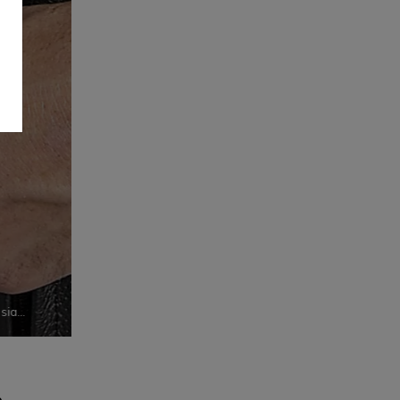
 sia
a
e