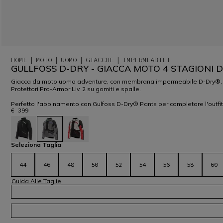
HOME
MOTO
UOMO
GIACCHE
IMPERMEABILI
GULLFOSS D-DRY - GIACCA MOTO 4 STAGIONI 
Giacca da moto uomo adventure, con membrana impermeabile D-Dry®, indoss
Protettori Pro-Armor Liv. 2 su gomiti e spalle.
Perfetto l'abbinamento con Gulfoss D-Dry® Pants per completare l'outfit
€ 399
selezionato
Seleziona Taglia
44
46
48
50
52
54
56
58
60
Guida Alle Taglie