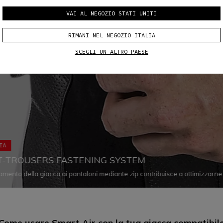
VAI AL NEGOZIO STATI UNITI
RIMANI NEL NEGOZIO ITALIA
SCEGLI UN ALTRO PAESE
IA
T-TROUSERS FASTENING SYSTEM
amento della giacca ai pantaloni mediante zip contribuisce a ottimizzarne
a che il comfort, impedendo le infiltrazioni d’aria e assicurando la corrett
à di entrambi i capi in ogni situazione.
Come usare Smart Air con la tua
giacca compatibil