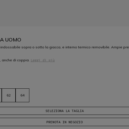
DA UOMO
abile sopra o sotto la giacca, e interno termico removibile. Ampie prese d'
, anche di coppia.
Leggi di più
62
64
SELEZIONA LA TAGLIA
PRENOTA IN NEGOZIO