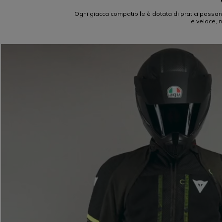
Ogni giacca compatibile è dotata di pratici passant
e veloce, 