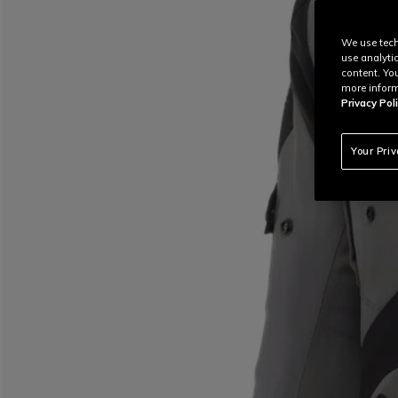
We use tech
use analyti
content. Yo
more inform
Privacy Poli
Your Pri