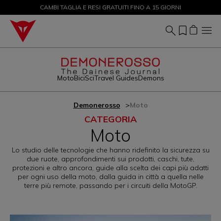
CAMBI TAGLIA E RESI GRATUITI FINO A 15 GIORNI
SALDI FINO AL 50% - ACQUISTA ORA
Moto
Bici
Sci
Travel Guides
Demons
Demonerosso
Moto
CATEGORIA
Moto
Lo studio delle tecnologie che hanno ridefinito la sicurezza su
due ruote, approfondimenti sui prodotti, caschi, tute,
protezioni e altro ancora, guide alla scelta dei capi più adatti
per ogni uso della moto, dalla guida in città a quella nelle
terre più remote, passando per i circuiti della MotoGP.