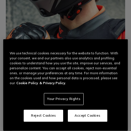
We use technical cookies necessary for the website to function. With
your consent, we and our partners also use analytics and profiling
cookies to understand how you use the site, improve our services, and
personalize content. You can accept all cookies, reject non-essential
ones, or manage your preferences at any time. For more information
on the cookies used and how personal data is processed, please see
our
Cookie Policy
& Privacy Policy.
URBAN
Your Privacy Rights
Airbag da moto: la protezione che serve
sempre
L'airbag da moto serve solo in pista? Assolutamente no.
Reject Cookies
Accept Cookies
Scopri perché è la protezione definitiva per il commuting
urbano e come questa tecnologia protegge la tua
quotidianità