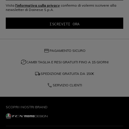
Vista
l'informativa sulla privacy
confermo di volermi iscrivere alla
newsletter di Dainese S.p.A.
credit_card
PAGAMENTO SICURO
question_exchange
CAMBI TAGLIA E RESI GRATUITI FINO A 15 GIORNI
local_shipping
SPEDIZIONE GRATUITA DA
150€
phone
SERVIZIO CLIENTI
SCOPRI I NOSTRI BRAND