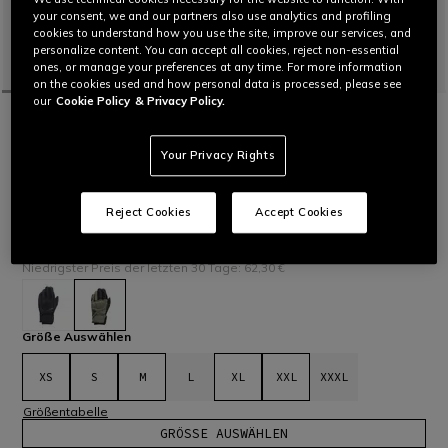
your consent, we and our partners also use analytics and profiling
cookies to understand how you use the site, improve our services, and
personalize content. You can accept all cookies, reject non-essential
ones, or manage your preferences at any time. For more information
on the cookies used and how personal data is processed, please see
our
Cookie Policy
& Privacy Policy.
STARTSEITE
OUTLET
MOTORRAD
HANDSCHUHE
TRENTO D-DRY THERMAL GLOVES
Your Privacy Rights
Zertifizierter Winterhandschuh mit undurchlässiger D-Dry®-
Membran und Comf-tek-Protektoren aus viskoelastischem PU
an den Fingerknöcheln. Ideal für kurze-mittellange Fahrten.
Reject Cookies
Accept Cookies
Mehr lesen
89,00 €
62,30 €
-30%
Niedrigster Preis der letzten 30 Tage: 62,30 €
ausgewählt
Größe Auswählen
XS
S
M
L
XL
XXL
XXXL
Größentabelle
GRÖSSE AUSWÄHLEN