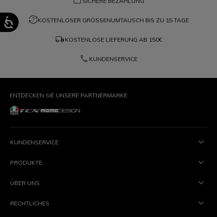
credit_card
SICHERE BEZAHLUNG
question_exchange
KOSTENLOSER GRÖSSENUMTAUSCH BIS ZU 15 TAGE
local_shipping
KOSTENLOSE LIEFERUNG AB
150€
phone
KUNDENSERVICE
ENTDECKEN SIE UNSERE PARTNERMARKE
KUNDENSERVICE
PRODUKTE
ÜBER UNS
RECHTLICHES