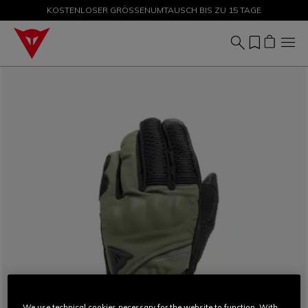
KOSTENLOSER GRÖSSENUMTAUSCH BIS ZU 15 TAGE
SALE BIS ZU -50 % – JETZT SHOPPEN
We use technical cookies necessary for the website to function. With