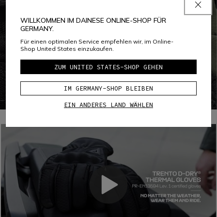
WILLKOMMEN IM DAINESE ONLINE-SHOP FÜR
GERMANY.
Für einen optimalen Service empfehlen wir, im Online-
Shop United States einzukaufen.
ZUM UNITED STATES-SHOP GEHEN
PERFORMANCE SHOCK
COMF-TEK KNUCKLES
IM GERMANY-SHOP BLEIBEN
e
Comf-Tek Knöchel ist eine Technologie von Dainese, die
EIN ANDERES LAND WÄHLEN
schuh
die Knöchel schützt und gleichzeitig den Komfort und die
ieht.
Bewegungsfreiheit erhöht. Diese Technologie sieht den
ation
speziellen Einbau des weichen, viskoelastischen PU-
Schutzes im Inneren des Handschuhs vor und kommt
ohne jede Naht aus.