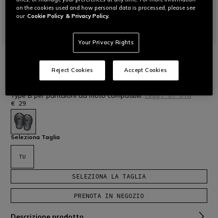
on the cookies used and how personal data is processed, please see
our
Cookie Policy
& Privacy Policy.
Your Privacy Rights
HOME
MOTO
PROTEZIONI
PRO-ARMOR 2 HIPS TYPE B - PROTEZIONI
Reject Cookies
Accept Cookies
FIANCHI MOTO
Protezioni estraibili ampie per le anche Pro-Armor Livello 2
Type B per pantaloni da moto compatibili.
Leggi di più
€ 29
selezionato
Seleziona Taglia
TU
SELEZIONA LA TAGLIA
PRENOTA IN NEGOZIO
Descrizione prodotto