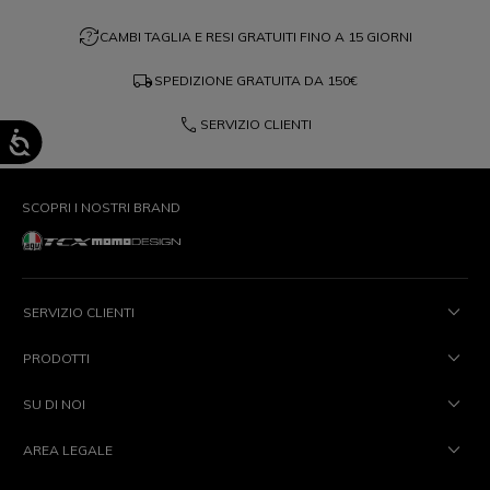
question_exchange
CAMBI TAGLIA E RESI GRATUITI FINO A 15 GIORNI
local_shipping
SPEDIZIONE GRATUITA DA
150€
phone
SERVIZIO CLIENTI
SCOPRI I NOSTRI BRAND
SERVIZIO CLIENTI
PRODOTTI
SU DI NOI
AREA LEGALE