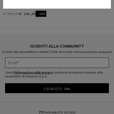
DENIM BLAST REGULAR -
JEANS MOTO UOMO
€ 209,95
€ 146,96
-30%
ISCRIVITI ALLA COMMUNITY
Iscriviti alla newsletter e ottieni il 10% di sconto sul tuo prossimo acquisto
Vista
l'informativa sulla privacy
confermo di volermi iscrivere alla
newsletter di Dainese S.p.A.
credit_card
PAGAMENTO SICURO