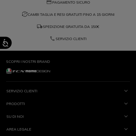
credit_card
PAGAMENTO SICURO
question_exchange
CAMBI TAGLIA E RESI GRATUITI FINO A 15 GIORNI
local_shipping
SPEDIZIONE GRATUITA DA
150€
phone
SERVIZIO CLIENTI
SCOPRI I NOSTRI BRAND
SERVIZIO CLIENTI
PRODOTTI
SU DI NOI
AREA LEGALE