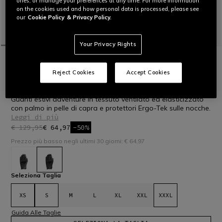
ones, or manage your preferences at any time. For more information
on the cookies used and how personal data is processed, please see
our
Cookie Policy
& Privacy Policy.
Your Privacy Rights
HOME
OUTLET
MOTO
GUANTI
ULTIME TAGLIE
Reject Cookies
Accept Cookies
KARAKUM ERGO-TEK - GUANTI MOTO IN
TESSUTO UOMO
Guanti estivi adventure in tessuto ventilato ed elasticizzato
con palmo in pelle di capra e protettori Ergo-Tek sulle nocche.
Leggi di più
€ 129,95
€ 64,97
-50%
Prezzo più basso negli ultimi 30 giorni: € 64,97
selezionato
Seleziona Taglia
XS
S
M
L
XL
XXL
XXXL
Guida Alle Taglie