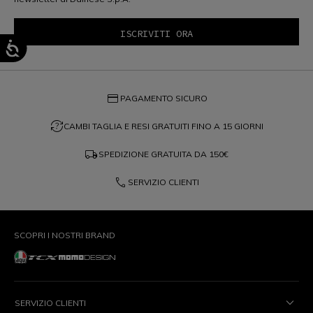
credit_card
PAGAMENTO SICURO
question_exchange
CAMBI TAGLIA E RESI GRATUITI FINO A 15 GIORNI
local_shipping
SPEDIZIONE GRATUITA DA
150€
phone
SERVIZIO CLIENTI
SCOPRI I NOSTRI BRAND
SERVIZIO CLIENTI