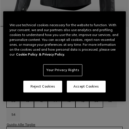
We use technical cookies necessary for the website to function. With
your consent, we and our partners also use analytics and profiling
HOME
MOTO
DONNA
GIACCHE
PELLE
cookies to understand how you use the site, improve our services, and
IPERATTIVA - GIACCA MOTO IN PELLE E
personalize content. You can accept all cookies, reject non-essential
TESSUTO DONNA
ones, or manage your preferences at any time. For more information
on the cookies used and how personal data is processed, please see
Giacca da moto da donna in pelle bovina Tutu e ampi inserti
our
Cookie Policy
& Privacy Policy.
elasticizzati, con prese d'aria sui fianchi e protettori Pro-
Armor.
Leggi di più
€ 529
€ 370,30
-30%
Your Privacy Rights
Reject Cookies
Accept Cookies
selezionato
Seleziona Taglia
38
40
42
44
46
48
50
52
54
Guida Alle Taglie