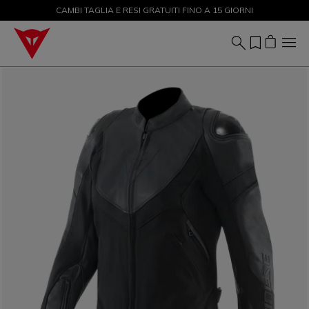
CAMBI TAGLIA E RESI GRATUITI FINO A 15 GIORNI
SALDI FINO AL 50% - ACQUISTA ORA