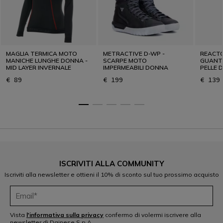
MAGLIA TERMICA MOTO
METRACTIVE D-WP -
REACTO
MANICHE LUNGHE DONNA -
SCARPE MOTO
GUANTI
MID LAYER INVERNALE
IMPERMEABILI DONNA
PELLE 
€ 89
€ 199
€ 139
ISCRIVITI ALLA COMMUNITY
Iscriviti alla newsletter e ottieni il 10% di sconto sul tuo prossimo acquisto
Vista
l'informativa sulla privacy
confermo di volermi iscrivere alla
newsletter di Dainese S.p.A.