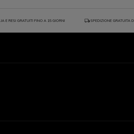
local_shipping
IA E RESI GRATUITI FINO A 15 GIORNI
SPEDIZIONE GRATUITA 