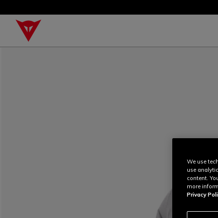
We use tech
use analyti
content. Yo
more inform
Privacy Poli