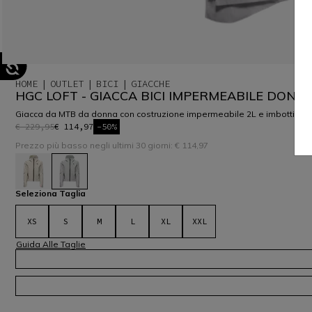
HOME
OUTLET
BICI
GIACCHE
HGC LOFT - GIACCA BICI IMPERMEABILE DONN
Giacca da MTB da donna con costruzione impermeabile 2L e imbottitura 40
€ 229,95
€ 114,97
-50%
Prezzo più basso negli ultimi 30 giorni: € 114,97
selezionato
Seleziona Taglia
XS
S
M
L
XL
XXL
Guida Alle Taglie