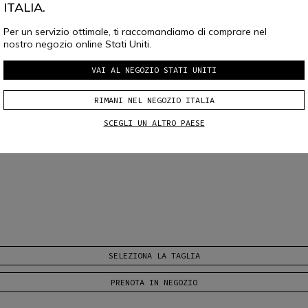
ITALIA.
Per un servizio ottimale, ti raccomandiamo di comprare nel
nostro negozio online Stati Uniti.
VAI AL NEGOZIO STATI UNITI
A
RIMANI NEL NEGOZIO ITALIA
gr, per pedalare in ogni condizione, anche in climi freddi.
Leggi di più
SCEGLI UN ALTRO PAESE
SELEZIONA LA TAGLIA
PRENOTA IN NEGOZIO