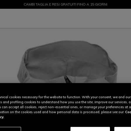
CAMBI TAGLIA E RESI GRATUITI FINO A 15 GIORNI
SALDI FINO AL 50% - ACQUISTA ORA
nical cookies necessary for the website to function. With your consent, we and our
cs and profiling cookies to understand how you use the site, improve our services, 
u can accept all cookies, reject non-essential ones, or manage your preferences at a
ation on the cookies used and how personal data is processed, please see our
Coo
cy.