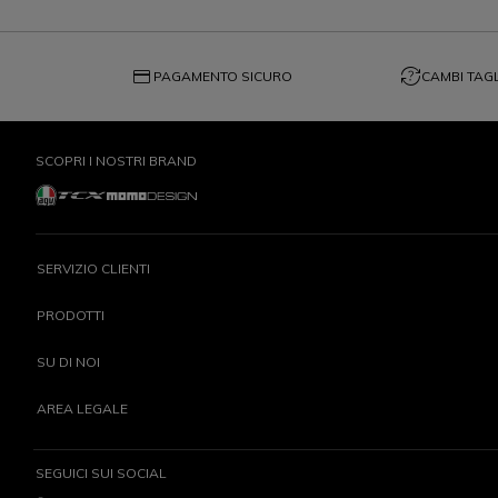
credit_card
question_exchange
PAGAMENTO SICURO
CAMBI TAGL
SCOPRI I NOSTRI BRAND
SERVIZIO CLIENTI
PRODOTTI
SU DI NOI
AREA LEGALE
SEGUICI SUI SOCIAL