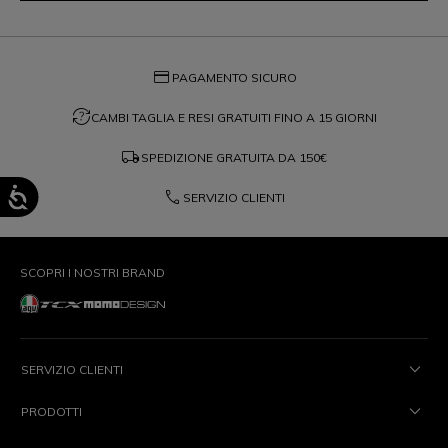
credit_card
PAGAMENTO SICURO
question_exchange
CAMBI TAGLIA E RESI GRATUITI FINO A 15 GIORNI
local_shipping
SPEDIZIONE GRATUITA DA
150€
phone
SERVIZIO CLIENTI
SCOPRI I NOSTRI BRAND
SERVIZIO CLIENTI
PRODOTTI