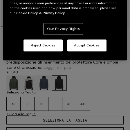
ones, or manage your preferences at any time. For more information
on the cookies used and how personal data is processed, please see
our
Cookie Policy
& Privacy Policy.
Your Privacy Rights
HOME
SCI
UOMO
GIACCHE
AVERA DERMIZAX EV™ - GIACCA SCI
UOMO
Reject Cookies
Accept Cookies
Giacca da sci in tessuto impermeabile e traspirante
Dermizax® EV e calda imbottitura PrimaLoft® Black, con
predisposizione all'inserimento del protettore Core e ampie
zone di areazione.
Leggi di più
€ 549
selezionato
Seleziona Taglia
XS
S
M
L
XL
XXL
Guida Alle Taglie
SELEZIONA LA TAGLIA