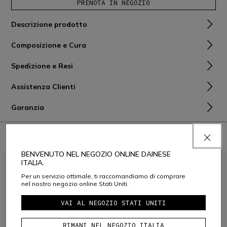
PRENOTA IN NEGOZIO
Descrizione prodotto
Composizione e Cura
Spedizione e Resi
Assistenza Clienti
Garanzia
ABBINALO CON
BENVENUTO NEL NEGOZIO ONLINE DAINESE
ITALIA.
Per un servizio ottimale, ti raccomandiamo di comprare
nel nostro negozio online Stati Uniti.
VAI AL NEGOZIO STATI UNITI
RIMANI NEL NEGOZIO ITALIA