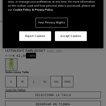
ones, or manage your preferences at any time. For more information
on the cookies used and how personal data is processed, please see
our
Cookie Policy
& Privacy Policy.
Your Privacy Rights
INICIO
MOTO
ACCESORIOS
ACCESORIOS DE LLUVIA
ULTRALIGHT RAIN PANTALONES
Reject Cookies
Accept Cookies
IMPERMEABLE MOTO
Pantalón de lluvia 100 % impermeable y cortavientos,
ultraligero y cómodo de plegar. Combinados con la chaqueta
ULTRALIGHT RAIN JACKET.
Leer más
€ 89
€ 62,30
-30%
seleccionado
Selecciona Talla
S
M
L
XL
XXL
XXXL
Guía De Tallas
SELECCIONA LA TALLA
RESERVAR EN TIENDA