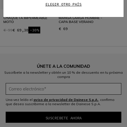
ELEGIR OTRO PAÍS
ULTRALIGHT RAIN
CAMISETA TÉCNICA MOTO
CHAQUETA IMPERMEABLE
MANGA LARGA HOMBRE -
MOTO
CAPA BASE VERANO
€ 69
€ 99
€ 69,30
-30%
ÚNETE A LA COMUNIDAD
Suscríbete a la newsletter y obtén un 10 % de descuento en tu próxima
compra
Una vez leído el
aviso de privacidad de Dainese S.p.A.
, confirmo
que deseo suscribirme a la newsletter de Dainese S.p.A.