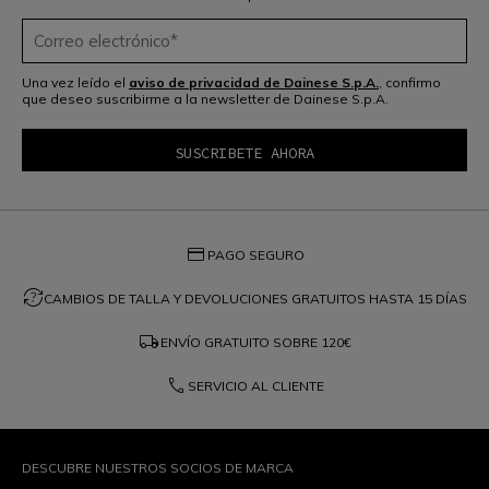
Una vez leído el
aviso de privacidad de Dainese S.p.A.
, confirmo
que deseo suscribirme a la newsletter de Dainese S.p.A.
credit_card
PAGO SEGURO
question_exchange
CAMBIOS DE TALLA Y DEVOLUCIONES GRATUITOS HASTA 15 DÍAS
local_shipping
ENVÍO GRATUITO SOBRE
120€
phone
SERVICIO AL CLIENTE
DESCUBRE NUESTROS SOCIOS DE MARCA