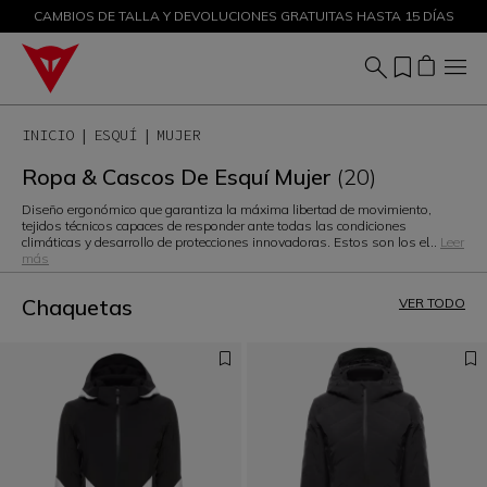
CAMBIOS DE TALLA Y DEVOLUCIONES GRATUITAS HASTA 15 DÍAS
DESCUENTOS DE HASTA EL 50 % – ¡COMPRA AHORA
INICIO
ESQUÍ
MUJER
Ropa & Cascos De Esquí Mujer
(20)
Diseño ergonómico que garantiza la máxima libertad de movimiento,
tejidos técnicos capaces de responder ante todas las condiciones
climáticas y desarrollo de protecciones innovadoras. Estos son los el
...
Leer
más
Chaquetas
VER TODO