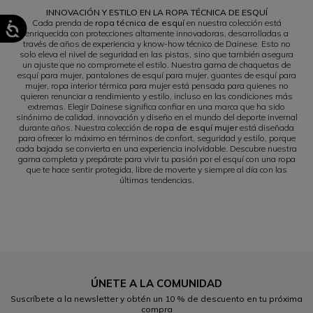
INNOVACIÓN Y ESTILO EN LA ROPA TÉCNICA DE ESQUÍ
Cada prenda de
ropa técnica de esquí
en nuestra colección está
enriquecida con protecciones altamente innovadoras, desarrolladas a
través de años de experiencia y know-how técnico de Dainese. Esto no
solo eleva el nivel de seguridad en las pistas, sino que también asegura
un ajuste que no compromete el estilo. Nuestra gama de chaquetas de
esquí para mujer, pantalones de esquí para mujer, guantes de esquí para
mujer, ropa interior térmica para mujer está pensada para quienes no
quieren renunciar a rendimiento y estilo, incluso en las condiciones más
extremas. Elegir Dainese significa confiar en una marca que ha sido
sinónimo de calidad, innovación y diseño en el mundo del deporte invernal
durante años. Nuestra colección de
ropa de esquí mujer
está diseñada
para ofrecer lo máximo en términos de confort, seguridad y estilo, porque
cada bajada se convierta en una experiencia inolvidable. Descubre nuestra
gama completa y prepárate para vivir tu pasión por el esquí con una ropa
que te hace sentir protegida, libre de moverte y siempre al día con las
últimas tendencias.
ÚNETE A LA COMUNIDAD
Suscríbete a la newsletter y obtén un 10 % de descuento en tu próxima
compra