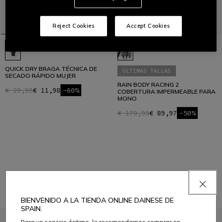
Reject Cookies
Accept Cookies
QUICK DRY BRAGA TÉCNICA DE
ÚLTIMAS TALLAS
SECADO RÁPIDO MUJER
RAIN BODY RACING 2
€ 29,95
€ 11,98
-60%
COBERTURA IMPERMEABLE PARA
MONO
€ 179,95
€ 89,97
-50%
1
BIENVENIDO A LA TIENDA ONLINE DAINESE DE
SPAIN.
Para un servicio óptimo, le recomendamos comprar en