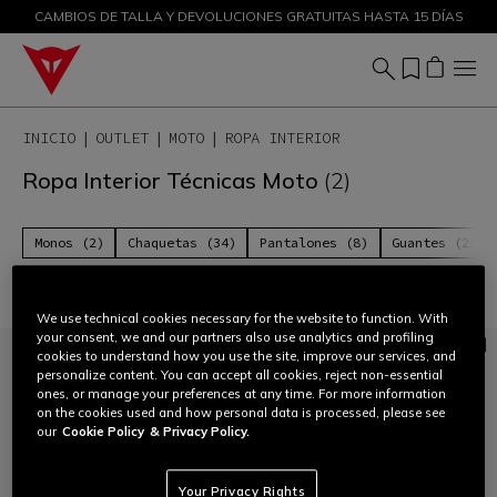
CAMBIOS DE TALLA Y DEVOLUCIONES GRATUITAS HASTA 15 DÍAS
DESCUENTOS DE HASTA EL 50 % – ¡COMPRA AHORA
INICIO
OUTLET
MOTO
ROPA INTERIOR
Ropa Interior Técnicas Moto
(2)
Monos (2)
Chaquetas (34)
Pantalones (8)
Guantes (25)
Filtrar y ordenar
We use technical cookies necessary for the website to function. With
your consent, we and our partners also use analytics and profiling
cookies to understand how you use the site, improve our services, and
personalize content. You can accept all cookies, reject non-essential
ones, or manage your preferences at any time. For more information
on the cookies used and how personal data is processed, please see
our
Cookie Policy
& Privacy Policy.
Your Privacy Rights