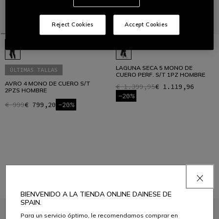
Reject Cookies
Accept Cookies
LAGUNA SECA 5 MONO DE
ÚLTIMAS TALLAS
CUERO PERF. S/T 1PZ HOMBRE
AVRO 4 MONO DE CUERO S/T
€ 1.399,95
€ 1.119,96
2PZS HOMBRE
-20%
€ 999
€ 799,20
-20%
1
BIENVENIDO A LA TIENDA ONLINE DAINESE DE
SPAIN.
Para un servicio óptimo, le recomendamos comprar en