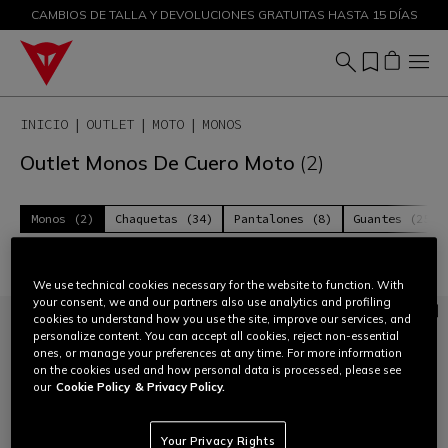
CAMBIOS DE TALLA Y DEVOLUCIONES GRATUITAS HASTA 15 DÍAS
DESCUENTOS DE HASTA EL 50 % – ¡COMPRA AHORA
INICIO
OUTLET
MOTO
MONOS
Outlet Monos De Cuero Moto
(2)
Monos (2)
Chaquetas (34)
Pantalones (8)
Guantes (25)
Filtrar y ordenar
We use technical cookies necessary for the website to function. With
your consent, we and our partners also use analytics and profiling
cookies to understand how you use the site, improve our services, and
personalize content. You can accept all cookies, reject non-essential
ones, or manage your preferences at any time. For more information
on the cookies used and how personal data is processed, please see
our
Cookie Policy
& Privacy Policy.
Your Privacy Rights