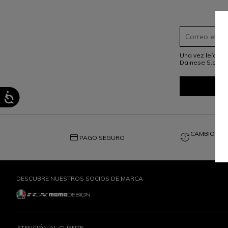
S
Una vez leído e
Dainese S.p.A.
CAMBIOS DE
credit_card
question_exchange
PAGO SEGURO
DESCUBRE NUESTROS SOCIOS DE MARCA
ATENCIÓN AL CLIENTE