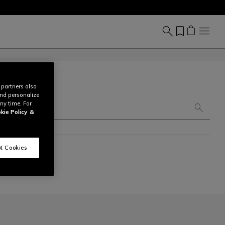
 partners also
and personalize
ny time. For
kie Policy
&
t Cookies