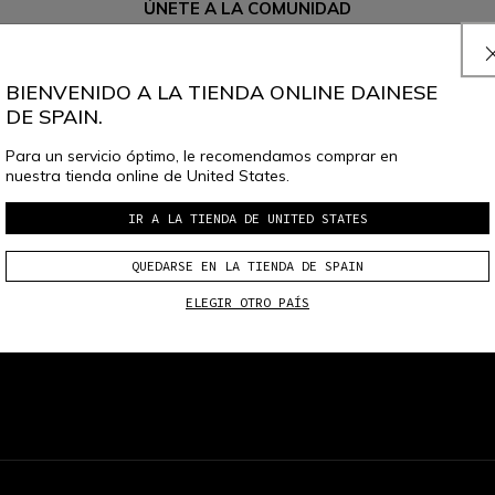
ÚNETE A LA COMUNIDAD
uscríbete a la newsletter y obtén un 10 % de descuento en tu próxima comp
BIENVENIDO A LA TIENDA ONLINE DAINESE
DE SPAIN.
l
aviso de privacidad de Dainese S.p.A.
, confirmo que deseo suscribirme a l
Para un servicio óptimo, le recomendamos comprar en
nuestra tienda online de United States.
IR A LA TIENDA DE UNITED STATES
QUEDARSE EN LA TIENDA DE SPAIN
 TALLA Y DEVOLUCIONES GRATUITOS
local_shipping
ENVÍO GRATUITO SOBR
ELEGIR OTRO PAÍS
HASTA 15 DÍAS