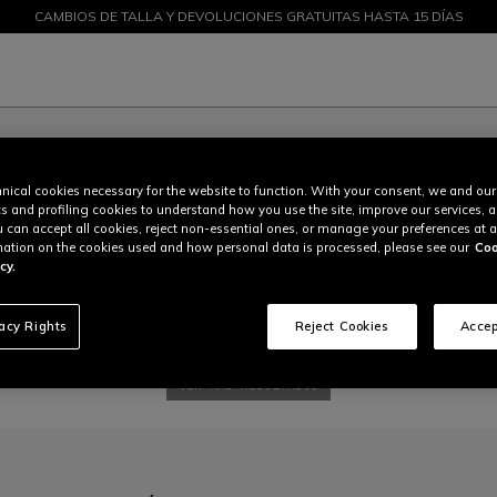
CAMBIOS DE TALLA Y DEVOLUCIONES GRATUITAS HASTA 15 DÍAS
DESCUENTOS DE HASTA EL 50 % – ¡COMPRA AHORA
CONFORMIDAD UE DE DAINESE
nical cookies necessary for the website to function. With your consent, we and our
cs and profiling cookies to understand how you use the site, improve our services, 
u can accept all cookies, reject non-essential ones, or manage your preferences at a
ation on the cookies used and how personal data is processed, please see our
Coo
cy.
vacy Rights
Reject Cookies
Accep
de
documentos
VER MÁS RESULTADOS