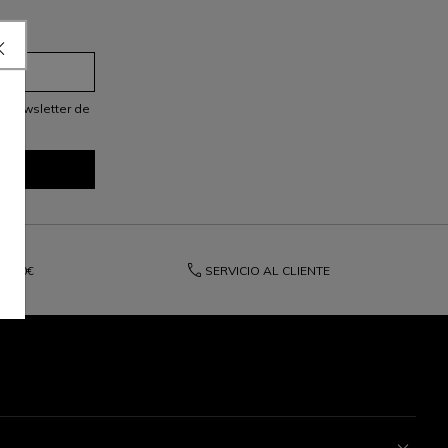
ra
a newsletter de
phone
E
120€
SERVICIO AL CLIENTE