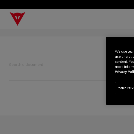
We use tech
use analyti
content. Yo
more inform
Privacy Poli
Your Pri