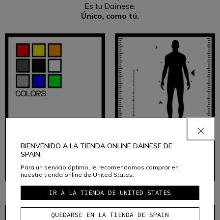
Es tu Dainese.
Único,
como tú.
BIENVENIDO A LA TIENDA ONLINE DAINESE DE
CUSTOM
CUSTOM
SPAIN.
COLOR
FIT
Para un servicio óptimo, le recomendamos comprar en
nuestra tienda online de United States.
IR A LA TIENDA DE UNITED STATES
QUEDARSE EN LA TIENDA DE SPAIN