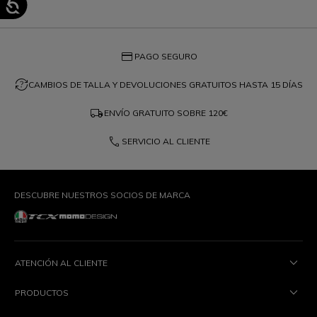
credit_card
PAGO SEGURO
question_exchange
CAMBIOS DE TALLA Y DEVOLUCIONES GRATUITOS HASTA 15 DÍAS
local_shipping
ENVÍO GRATUITO SOBRE
120€
phone
SERVICIO AL CLIENTE
DESCUBRE NUESTROS SOCIOS DE MARCA
ATENCIÓN AL CLIENTE
PRODUCTOS