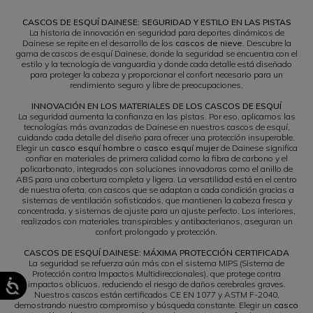
CASCOS DE ESQUÍ DAINESE: SEGURIDAD Y ESTILO EN LAS PISTAS
La historia de innovación en seguridad para deportes dinámicos de
Dainese se repite en el desarrollo de los
cascos de nieve
. Descubre la
gama de cascos de esquí Dainese, donde la seguridad se encuentra con el
estilo y la tecnología de vanguardia y donde cada detalle está diseñado
para proteger la cabeza y proporcionar el confort necesario para un
rendimiento seguro y libre de preocupaciones.
INNOVACIÓN EN LOS MATERIALES DE LOS CASCOS DE ESQUÍ
La seguridad aumenta la confianza en las pistas. Por eso, aplicamos las
tecnologías más avanzadas de Dainese en nuestros cascos de esquí,
cuidando cada detalle del diseño para ofrecer una protección insuperable.
Elegir un
casco esquí hombre
o
casco esquí mujer
de Dainese significa
confiar en materiales de primera calidad como la fibra de carbono y el
policarbonato, integrados con soluciones innovadoras como el anillo de
ABS para una cobertura completa y ligera. La versatilidad está en el centro
de nuestra oferta, con cascos que se adaptan a cada condición gracias a
sistemas de ventilación sofisticados, que mantienen la cabeza fresca y
concentrada, y sistemas de ajuste para un ajuste perfecto. Los interiores,
realizados con materiales transpirables y antibacterianos, aseguran un
confort prolongado y protección.
CASCOS DE ESQUÍ DAINESE: MÁXIMA PROTECCIÓN CERTIFICADA
La seguridad se refuerza aún más con el sistema MIPS (Sistema de
Protección contra Impactos Multidireccionales), que protege contra
impactos oblicuos, reduciendo el riesgo de daños cerebrales graves.
Nuestros cascos están certificados CE EN 1077 y ASTM F-2040,
demostrando nuestro compromiso y búsqueda constante. Elegir un
casco