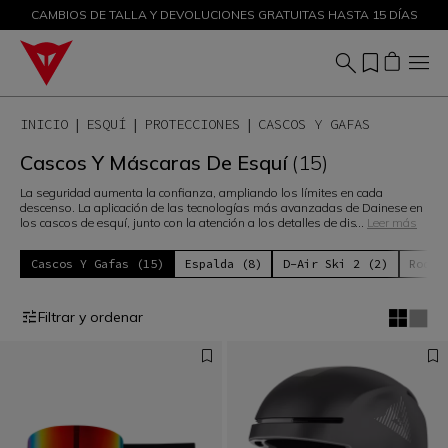
CAMBIOS DE TALLA Y DEVOLUCIONES GRATUITAS HASTA 15 DÍAS
DESCUENTOS DE HASTA EL 50 % – ¡COMPRA AHORA
INICIO
ESQUÍ
PROTECCIONES
CASCOS Y GAFAS
Cascos Y Máscaras De Esquí
(15)
La seguridad aumenta la confianza, ampliando los límites en cada
descenso. La aplicación de las tecnologías más avanzadas de Dainese en
los cascos de esquí, junto con la atención a los detalles de dis
...
Leer más
Cascos Y Gafas (15)
Espalda (8)
D-Air Ski 2 (2)
Rodil
Filtrar y ordenar