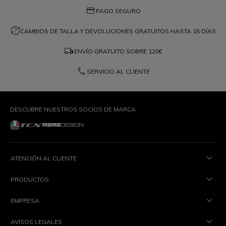
credit_card
PAGO SEGURO
question_exchange
CAMBIOS DE TALLA Y DEVOLUCIONES GRATUITOS HASTA 15 DÍAS
local_shipping
ENVÍO GRATUITO SOBRE
120€
phone
SERVICIO AL CLIENTE
DESCUBRE NUESTROS SOCIOS DE MARCA
ATENCIÓN AL CLIENTE
PRODUCTOS
EMPRESA
AVISOS LEGALES