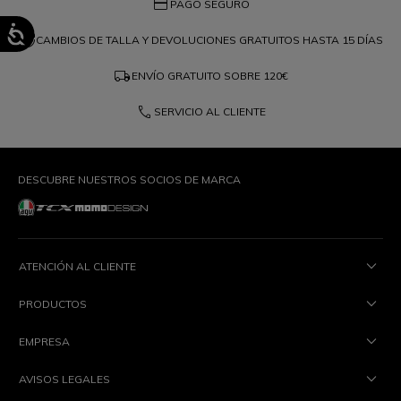
credit_card
PAGO SEGURO
question_exchange
CAMBIOS DE TALLA Y DEVOLUCIONES GRATUITOS HASTA 15 DÍAS
local_shipping
ENVÍO GRATUITO SOBRE
120€
phone
SERVICIO AL CLIENTE
DESCUBRE NUESTROS SOCIOS DE MARCA
ATENCIÓN AL CLIENTE
PRODUCTOS
EMPRESA
AVISOS LEGALES