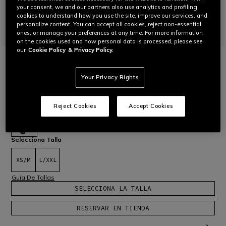
your consent, we and our partners also use analytics and profiling
cookies to understand how you use the site, improve our services, and
personalize content. You can accept all cookies, reject non-essential
ones, or manage your preferences at any time. For more information
on the cookies used and how personal data is processed, please see
our
Cookie Policy
& Privacy Policy.
INICIO
MOTO
PROTECCIONES
ESPALDA
PRO-ARMOR BACK SHORT 2.0
Your Privacy Rights
PROTECTOR DE ESPALDA MOTO
Espaldera certificada de nivel 2, ligero y transpirable con
tecnología Pro-Armor 2.0. Versión corta.
Leer más
€ 169
Reject Cookies
Accept Cookies
seleccionado
Selecciona Talla
XS/M
L/XXL
Guía De Tallas
SELECCIONA LA TALLA
RESERVAR EN TIENDA