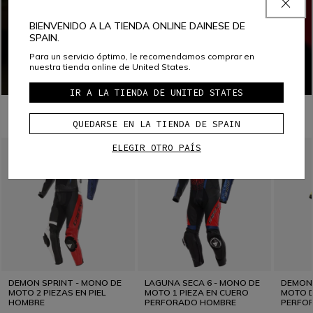
BIENVENIDO A LA TIENDA ONLINE DAINESE DE
SPAIN.
Para un servicio óptimo, le recomendamos comprar en
nuestra tienda online de United States.
IR A LA TIENDA DE UNITED STATES
PARA COMBINAR CON
QUEDARSE EN LA TIENDA DE SPAIN
ELEGIR OTRO PAÍS
DEMON SPRINT - MONO DE
LAGUNA SECA 6 - MONO DE
DEMON 
MOTO 2 PIEZAS EN PIEL
MOTO 1 PIEZA EN CUERO
MOTO D
HOMBRE
PERFORADO HOMBRE
PERFO