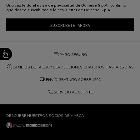
Una vez leído el
aviso de privacidad de Dainese S.p.A.
, confirmo
que deseo suscribirme a la newsletter de Dainese S.p.A.
credit_card
PAGO SEGURO
question_exchange
CAMBIOS DE TALLA Y DEVOLUCIONES GRATUITOS HASTA 15 DÍAS
local_shipping
ENVÍO GRATUITO SOBRE
120€
phone
SERVICIO AL CLIENTE
DESCUBRE NUESTROS SOCIOS DE MARCA