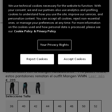
We use technical cookies necessary for the website to function. With
your consent, we and our partners also use analytics and profiling
cookies to understand how you use the site, improve our services, and
personalize content. You can accept all cookies, reject non-essential
ones, or manage your preferences at any time. For more information
on the cookies used and how personal data is processed, please see
INICIO
MOTO
MUJER
PANTALONES
IMPERMEABLES
our
Cookie Policy
& Privacy Policy.
MANGEN ABSØLUTESHELL™ PRO -
PANTALONES MOTO TOURING MUJER
Pantalones de moto para mujer confeccionados en tejido
Your Privacy Rights
elástico Mugello diseñados para trayectos de larga distancia
tanto por carretera como por caminos de tierra. Ergonómicos
y funcionales, con una estructura laminada que les otorga
Reject Cookies
Accept Cookies
versatilidad en diferentes condiciones climáticas.
Combinados con la Mangen Absøluteshell™ Pro Jacket WMN,
estos pantalones rematan el outfit Mangen WMN.
Leer más
€ 399
seleccionado
Selecciona Talla
38
40
42
44
46
48
50
52