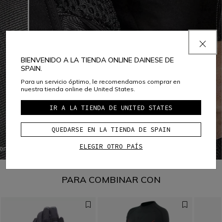
BIENVENIDO A LA TIENDA ONLINE DAINESE DE
SPAIN.
Para un servicio óptimo, le recomendamos comprar en
nuestra tienda online de United States.
IR A LA TIENDA DE UNITED STATES
ERGONOMÍA
QUEDARSE EN LA TIENDA DE SPAIN
JACKET-TROUSERS FASTENING SYSTEM
ELEGIR OTRO PAÍS
lon
La fijación de la chaqueta a los pantalones con cremallera
 wear
aumenta la comodidad y la ergonomía eliminando
,
cualquier posibilidad de infiltración de aire y garantiza la
riginal
adherencia correcta de las dos prendas al cuerpo en
PARA COMBINAR CON
cualquier situación.
t air
-