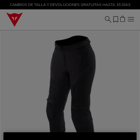
CAMBIOS DE TALLA Y DEVOLUCIONES GRATUITAS HASTA 15 DÍAS
DESCUENTOS DE HASTA EL 50 % – ¡COMPRA AHORA