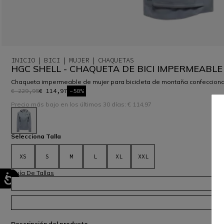
INICIO
BICI
MUJER
CHAQUETAS
HGC SHELL - CHAQUETA DE BICI IMPERMEABLE
Chaqueta impermeable de mujer para bicicleta de montaña confeccionada 
€ 229,95
€ 114,97
-50%
Precio más bajo en los últimos 30 días: € 114,97
seleccionado
Selecciona Talla
XS
S
M
L
XL
XXL
Guía De Tallas
Descripción del producto