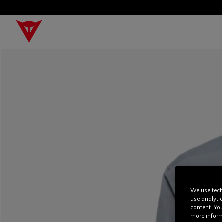
We use tech
use analyti
content. Yo
more inform