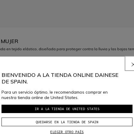
 MUJER
en tejido elástico, diseñada para proteger contra la lluvia y las bajas t
BIENVENIDO A LA TIENDA ONLINE DAINESE
DE SPAIN.
Para un servicio óptimo, le recomendamos comprar en
nuestra tienda online de United States.
IR A LA TIENDA DE UNITED STATES
SELECCIONA LA TALLA
RESERVAR EN TIENDA
QUEDARSE EN LA TIENDA DE SPAIN
ELEGIR OTRO PAÍS