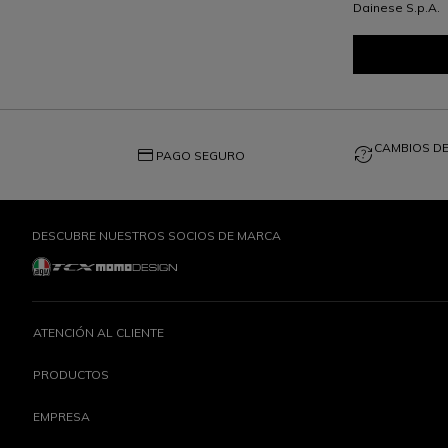
Dainese S.p.A.
CAMBIOS DE
credit_card
question_exchange
PAGO SEGURO
DESCUBRE NUESTROS SOCIOS DE MARCA
ATENCIÓN AL CLIENTE
PRODUCTOS
EMPRESA