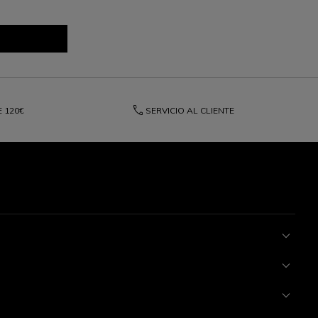
phone
E
120€
SERVICIO AL CLIENTE