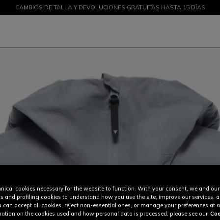
CAMBIOS DE TALLA Y DEVOLUCIONES GRATUITAS HASTA 15 DÍAS
DESCUENTOS DE HASTA EL 50 % – ¡COMPRA AHORA
nical cookies necessary for the website to function. With your consent, we and our
cs and profiling cookies to understand how you use the site, improve our services, 
u can accept all cookies, reject non-essential ones, or manage your preferences at a
ation on the cookies used and how personal data is processed, please see our
Coo