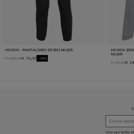
HG ROX - PANTALONES DE BICI MUJER.
HG ROX JERS
MUJER
€ 149,95
€ 74,97
-50%
€ 69,95
€ 34
S
Una vez leído e