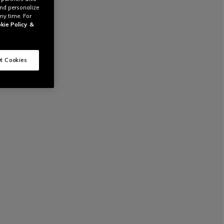
and personalize
ny time. For
kie Policy
&
t Cookies