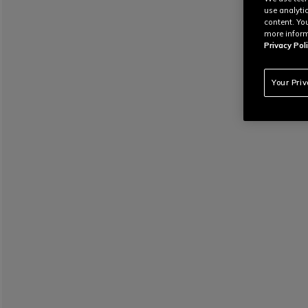
use analyti
content. Yo
more inform
Privacy Poli
Your Pri