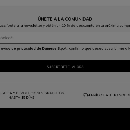
ÚNETE A LA COMUNIDAD
uscríbete a la newsletter y obtén un 10 % de descuento en tu próxima comp
l
aviso de privacidad de Dainese S.p.A.
, confirmo que deseo suscribirme a l
 TALLA Y DEVOLUCIONES GRATUITOS
local_shipping
ENVÍO GRATUITO SOBR
HASTA 15 DÍAS