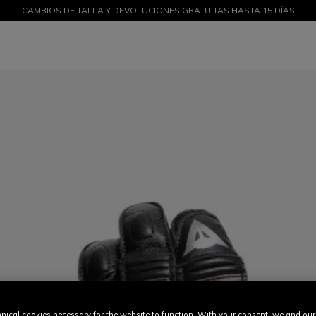
CAMBIOS DE TALLA Y DEVOLUCIONES GRATUITAS HASTA 15 DÍAS
DESCUENTOS DE HASTA EL 50 % – ¡COMPRA AHORA
nical cookies necessary for the website to function. With your consent, we and our