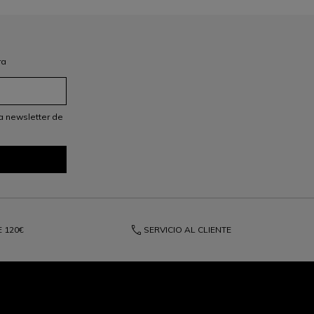
ra
a newsletter de
phone
E
120€
SERVICIO AL CLIENTE