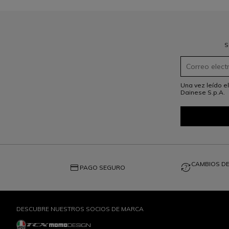
S
Una vez leído e
Dainese S.p.A.
CAMBIOS DE
credit_card
question_exchange
PAGO SEGURO
DESCUBRE NUESTROS SOCIOS DE MARCA