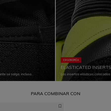
ERGONOMÍA
ELASTICATED INSERT
ante se salga, incluso
Las insertos elásticos colocados
nsertos rígidos en su posición
prenda para adaptarse al cuerpo
PARA COMBINAR CON