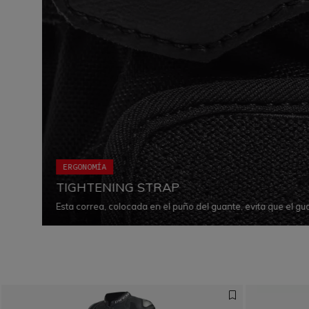
ERGONOMÍA
TIGHTENING STRAP
Esta correa, colocada en el puño del guante, evita que el gu
parcialmente, durante una caída, manteniendo también los i
correcta en cada situación.