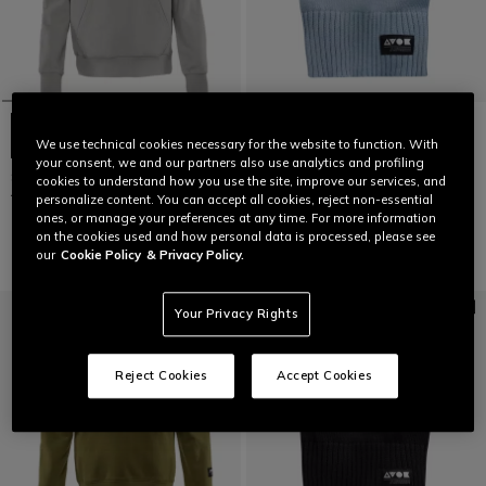
We use technical cookies necessary for the website to function. With
your consent, we and our partners also use analytics and profiling
SUDADERA CON LOGO -
GORRO DE PUNTO
cookies to understand how you use the site, improve our services, and
ALGODÓN
personalize content. You can accept all cookies, reject non-essential
€ 45
€ 109
ones, or manage your preferences at any time. For more information
on the cookies used and how personal data is processed, please see
our
Cookie Policy
& Privacy Policy.
Your Privacy Rights
Reject Cookies
Accept Cookies