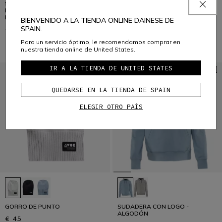
SPEED DEMON LAB DOMEAIR™
ERGOTEK PRO SOFIA GOGGIA
PRO - CHAQUETA DE ESQUÍ
MANOPLAS ESQUÍ HOMBRE
MUJER
BIENVENIDO A LA TIENDA ONLINE DAINESE DE
€ 229
SPAIN.
€ 749
Para un servicio óptimo, le recomendamos comprar en
nuestra tienda online de United States.
IR A LA TIENDA DE UNITED STATES
QUEDARSE EN LA TIENDA DE SPAIN
ELEGIR OTRO PAÍS
GORRO DE PUNTO
SUDADERA CON LOGO -
ALGODÓN
€ 45