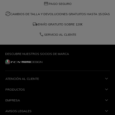
credit_card
PAGO SEGURO
question_exchange
CAMBIOS DE TALLA Y DEVOLUCIONES GRATUITOS HASTA 15 DÍAS
local_shipping
ENVÍO GRATUITO SOBRE
120€
phone
SERVICIO AL CLIENTE
DESCUBRE NUESTROS SOCIOS DE MARCA
ATENCIÓN AL CLIENTE
PRODUCTOS
EMPRESA
AVISOS LEGALES