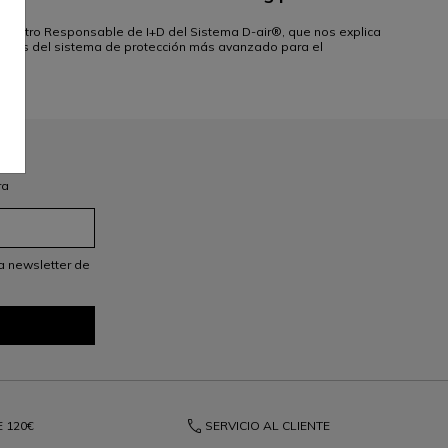
 nuestro Responsable de I+D del Sistema D-air®, que nos explica
adores del sistema de protección más avanzado para el
ra
a newsletter de
phone
E
120€
SERVICIO AL CLIENTE