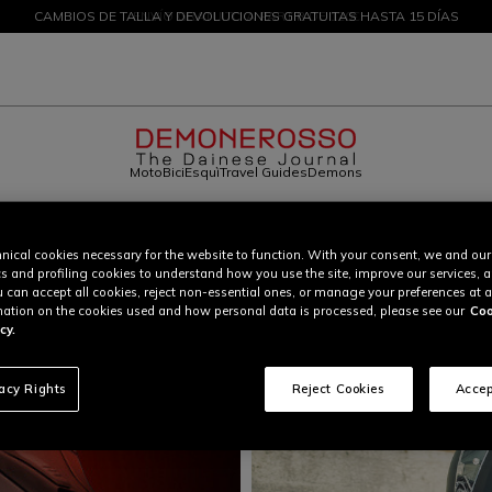
CAMBIOS DE TALLA Y DEVOLUCIONES GRATUITAS HASTA 15 DÍAS
DESCUENTOS DE HASTA EL 50 % – ¡COMPRA AHORA
Moto
Bici
Esquì
Travel Guides
Demons
Demonerosso
Moto
Sport
nical cookies necessary for the website to function. With your consent, we and our
CATEGORÍA
cs and profiling cookies to understand how you use the site, improve our services, 
Sport
u can accept all cookies, reject non-essential ones, or manage your preferences at a
ation on the cookies used and how personal data is processed, please see our
Coo
 motociclismo, una fusión entre técnica, rendimiento y conocimiento del entorno. 
cy.
vacy Rights
Reject Cookies
Accep