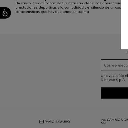
Un casco integral capaz de fusionar características aparentemente 
prestaciones deportivas y la comodidad y el silencio de un casco d
características que hay que tener en cuenta
1
S
Una vez leído e
Dainese S.p.A.
CAMBIOS DE
credit_card
question_exchange
PAGO SEGURO