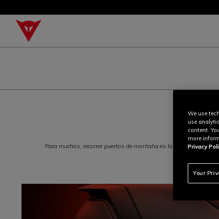
We use tech
use analyti
content. Yo
more inform
Para muchos, recorrer puertos de montaña es la forma más pura de
Privacy Poli
Your Pri