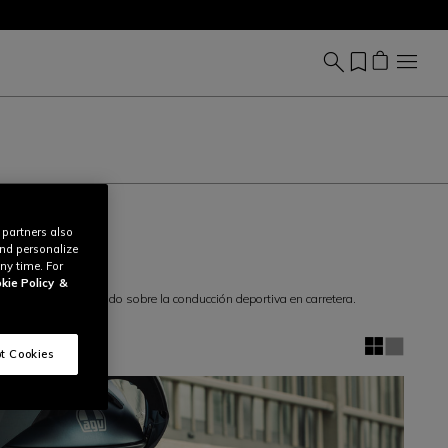
 partners also
and personalize
ny time. For
kie Policy
&
Aquí encontrarás todo sobre la conducción deportiva en carretera.
t Cookies