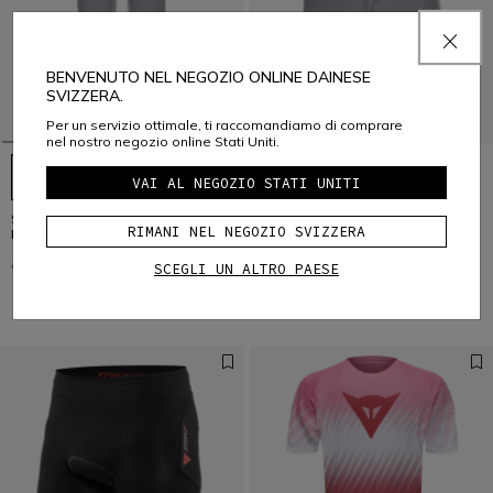
BENVENUTO NEL NEGOZIO ONLINE DAINESE
SVIZZERA.
Per un servizio ottimale, ti raccomandiamo di comprare
nel nostro negozio online Stati Uniti.
VAI AL NEGOZIO STATI UNITI
SCARABEO - PANTALONI BICI
SCARABEO - PANTALONCINI BICI
RIMANI NEL NEGOZIO SVIZZERA
BAMBINO
BAMBINO
CHF 89
CHF 44,50
-50%
CHF 79
CHF 39,50
-50%
SCEGLI UN ALTRO PAESE