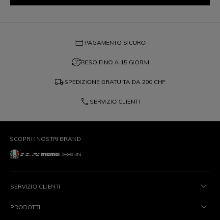
credit_card
PAGAMENTO SICURO
question_exchange
RESO FINO A 15 GIORNI
local_shipping
SPEDIZIONE GRATUITA DA
200 CHF
phone
SERVIZIO CLIENTI
SCOPRI I NOSTRI BRAND
SERVIZIO CLIENTI
PRODOTTI