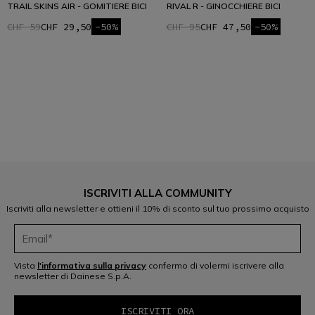
TRAIL SKINS AIR - GOMITIERE BICI
RIVAL R - GINOCCHIERE BICI
CHF 59
CHF 29,50
-50%
CHF 95
CHF 47,50
-50%
1
ISCRIVITI ALLA COMMUNITY
Iscriviti alla newsletter e ottieni il 10% di sconto sul tuo prossimo acquisto
Vista
l'informativa sulla privacy
confermo di volermi iscrivere alla
newsletter di Dainese S.p.A.