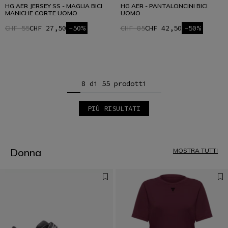
HG AER JERSEY SS - MAGLIA BICI
HG AER - PANTALONCINI BICI
MANICHE CORTE UOMO
UOMO
CHF 55
CHF 27,50
-50%
CHF 85
CHF 42,50
-50%
8 di 55 prodotti
PIÙ RISULTATI
1
2
3
4
5
Donna
MOSTRA TUTTI
6
7