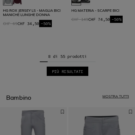
HG ROX JERSEY LS - MAGLIA BICI
HG MATERIA - SCARPE BICI
MANICHE LUNGHE DONNA
CHF 149
CHF 74,50
-50%
CHF 69
CHF 34,50
-50%
8 di 55 prodotti
PIÙ RISULTATI
1
2
3
4
5
Bambino
MOSTRA TUTTI
6
7