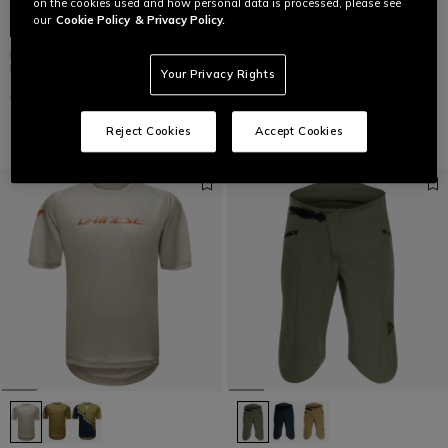
on the cookies used and how personal data is processed, please see
our
Cookie Policy
& Privacy Policy.
HGC SHELL LIGHT - GUSCIO BICI
HG ROX - PANTALONCINI BICI
IMPERMEABILE UOMO
UOMO
Your Privacy Rights
CHF 155
CHF 77,50
-50%
CHF 95
CHF 47,50
-50%
Reject Cookies
Accept Cookies