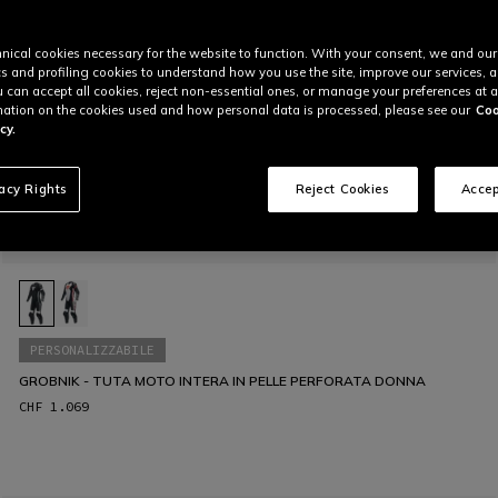
nical cookies necessary for the website to function. With your consent, we and our
cs and profiling cookies to understand how you use the site, improve our services, 
u can accept all cookies, reject non-essential ones, or manage your preferences at a
ation on the cookies used and how personal data is processed, please see our
Coo
cy.
vacy Rights
Reject Cookies
Accep
PERSONALIZZABILE
GROBNIK - TUTA MOTO INTERA IN PELLE PERFORATA DONNA
CHF 1.069