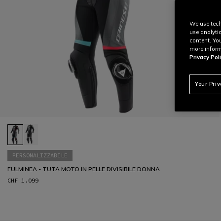
We use tech
use analyti
content. Yo
more inform
Privacy Poli
Your Pri
PERSONALIZZABILE
FULMINEA - TUTA MOTO IN PELLE DIVISIBILE DONNA
CHF 1.099