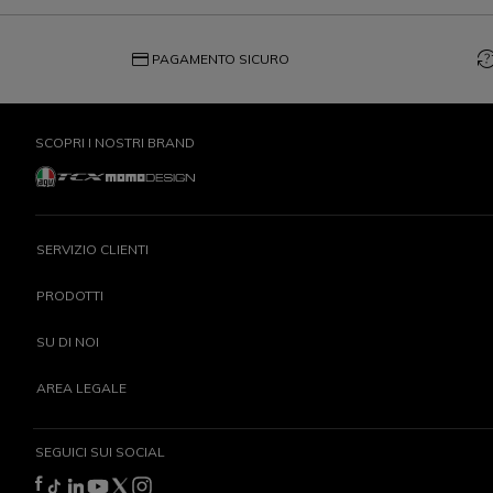
credit_card
question_exch
PAGAMENTO SICURO
SCOPRI I NOSTRI BRAND
SERVIZIO CLIENTI
PRODOTTI
SU DI NOI
AREA LEGALE
SEGUICI SUI SOCIAL