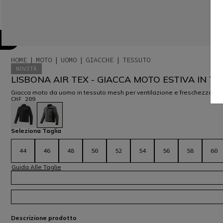
HOME
MOTO
UOMO
GIACCHE
TESSUTO
NOVITÀ
LISBONA AIR TEX - GIACCA MOTO ESTIVA IN 
Giacca moto da uomo in tessuto mesh per ventilazione e freschezza ideal
CHF 209
selezionato
Seleziona Taglia
44
46
48
50
52
54
56
58
60
Guida Alle Taglie
Descrizione prodotto