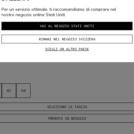
Per un servizio ottimale, ti raccomandiamo di comprare nel
nostro negozio online Stati Uniti.
VAI AL NEGOZIO STATI UNITI
RIMANI NEL NEGOZIO SVIZZERA
TESSUTO UOMO
SCEGLI UN ALTRO PAESE
i nella stagione più calda. Protezioni removibili su spalle e gomiti e predi
62
64
SELEZIONA LA TAGLIA
PRENOTA IN NEGOZIO