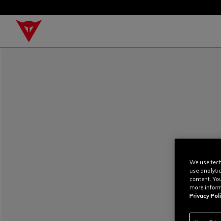
We use tech
use analyti
content. Yo
more inform
Privacy Poli