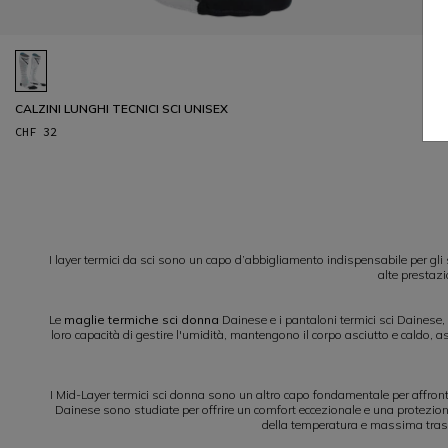
CALZINI LUNGHI TECNICI SCI UNISEX
CHF 32
1
I layer termici da sci sono un capo d’abbigliamento indispensabile per gli s
alte prestazi
Le
maglie termiche sci donna
Dainese e i pantaloni termici sci Dainese, 
loro capacità di gestire l'umidità, mantengono il corpo asciutto e caldo, a
I Mid-Layer termici sci donna sono un altro capo fondamentale per affront
Dainese sono studiate per offrire un comfort eccezionale e una protezione
della temperatura e massima traspi