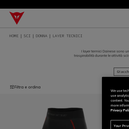
HOME
SCI
DONNA
LAYER TECNICI
I layer termici Dainese sono u
traspirabilità durante le attività sc
Giacch
Filtra e ordina
We use tech
use analyti
content. Yo
more inform
Privacy Poli
Your Pri