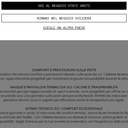
VAI AL NEGOZIO STATI UNITI
RIMANI NEL NEGOZIO SVIZZERA
SCEGLI UN ALTRO PAESE
MAGLIA TERMICA SCI DONNA
CHF 89
COMFORT E PRESTAZIONI SULLE PISTE
ciatori che cercano comfort e prestazioni elevate sulle piste da sci. L’
intimo tecnic
oni, appositamente progettati per mantenere la giusta traspirabilità durante le attivi
MAGLIE E PANTALONI TERMICI DA SCI: CALORE E TRASPIRABILITÀ
essenziali per ogni appassionata di sport invernali, sono progettati per offrire un i
ssicurando così una giornata sulle piste sempre confortevole. Perfetti da indossare 
pantaloni termici sono il segreto per affrontare anche le temperature più rigide.
INTIMO TECNICO SCI: COMFORT ECCEZIONALE
are le giornate in pista, al massimo del comfort termico, senza dover limitare la 
 ottimale dal freddo. Con l'
intimo tecnico sci donna
di Dainese, potrai goderti al
rabilità. Scegli Dainese per la tua avventura invernale e vivi l'esperienza delle pis