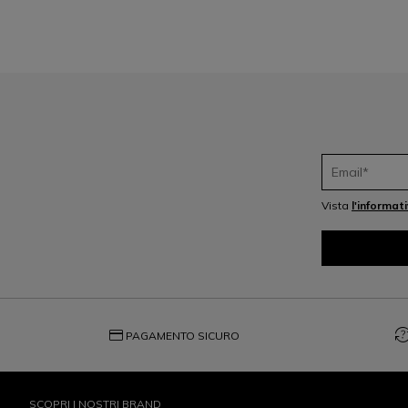
Vista
l'informat
credit_card
question_exch
PAGAMENTO SICURO
SCOPRI I NOSTRI BRAND