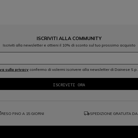
ISCRIVITI ALLA COMMUNITY
Iscriviti alla newsletter e ottieni il 10% di sconto sul tuo prossimo acquisto
iva sulla privacy
confermo di volermi iscrivere alla newsletter di Dainese S.p.
ange
local_shipping
RESO FINO A 15 GIORNI
SPEDIZIONE GRATUITA DA