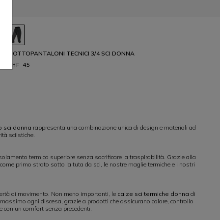
SOTTOPANTALONI TECNICI 3/4 SCI DONNA
CHF 45
o sci donna
rappresenta una combinazione unica di design e materiali ad
tà sciistiche.
solamento termico superiore senza sacrificare la traspirabilità. Grazie alla
come primo strato sotto la tuta da sci, le nostre maglie termiche e i nostri
libertà di movimento. Non meno importanti, le
calze sci termiche donna
di
 massimo ogni discesa, grazie a prodotti che assicurano calore, controllo
te con un comfort senza precedenti.