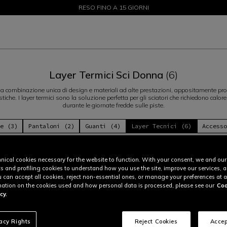
SALDI FINO AL 50% - ACQUISTA ORA
RESO FINO A 15 GIORNI
Layer Termici Sci Donna
(6)
na combinazione unica di design e materiali ad alte prestazioni, appositamente pro
iistiche. I layer termici sono la soluzione perfetta per gli sciatori che richiedono calo
durante le giornate fredde sulle piste.
e (3)
Pantaloni (2)
Guanti (4)
Layer Tecnici (6)
Access
nical cookies necessary for the website to function. With your consent, we and our
cs and profiling cookies to understand how you use the site, improve our services, 
u can accept all cookies, reject non-essential ones, or manage your preferences at a
ation on the cookies used and how personal data is processed, please see our
Coo
cy.
vacy Rights
Reject Cookies
Accep