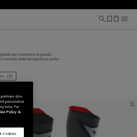
gettati per mantenere la giusta
re e controllo della temperatura anche
ori (3)
 partners also
and personalize
ny time. For
kie Policy
&
t Cookies