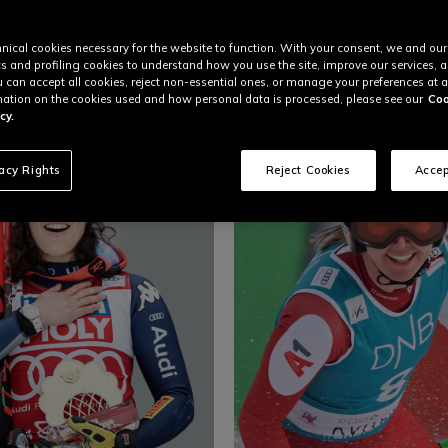
nical cookies necessary for the website to function. With your consent, we and our
VEDI TUTTI
MOTO
BICI
SCI
cs and profiling cookies to understand how you use the site, improve our services, 
u can accept all cookies, reject non-essential ones, or manage your preferences at a
ation on the cookies used and how personal data is processed, please see our
Coo
cy.
vacy Rights
Reject Cookies
Accep