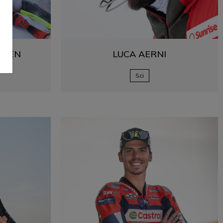
KKEN
LUCA
AERNI
Sci