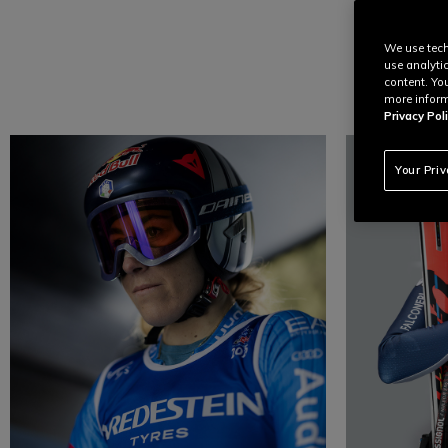
We use tech
use analyti
content. Yo
more inform
Privacy Poli
Your Pri