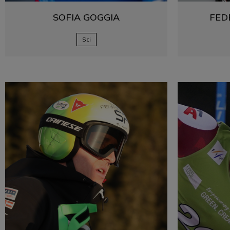
SOFIA
GOGGIA
FED
Sci