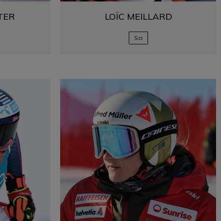
TER
LOÏC
MEILLARD
Sci