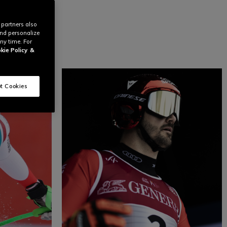
 partners also
and personalize
ny time. For
kie Policy
&
t Cookies