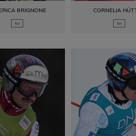
ERICA
BRIGNONE
CORNELIA
HÜT
Sci
Sci