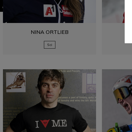
NINA
ORTLIEB
VA
Sci