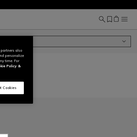
 partners also
and personalize
ny time. For
kie Policy
&
t Cookies