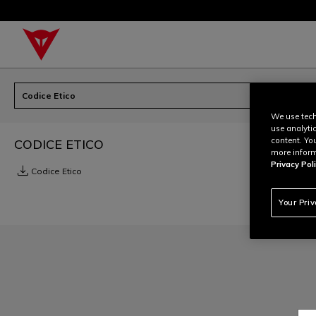
Codice Etico
We use tech
use analyti
content. Yo
CODICE ETICO
more inform
Privacy Poli
download
Codice Etico
Your Pri