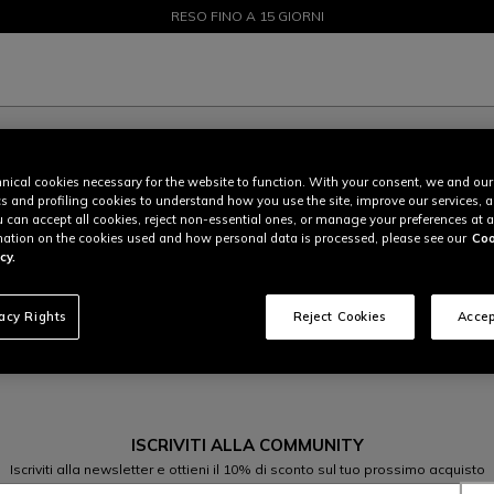
SALDI FINO AL 50% - ACQUISTA ORA
RESO FINO A 15 GIORNI
nical cookies necessary for the website to function. With your consent, we and our
cs and profiling cookies to understand how you use the site, improve our services, 
u can accept all cookies, reject non-essential ones, or manage your preferences at a
ation on the cookies used and how personal data is processed, please see our
Coo
cy.
vacy Rights
Reject Cookies
Accep
ISCRIVITI ALLA COMMUNITY
Iscriviti alla newsletter e ottieni il 10% di sconto sul tuo prossimo acquisto