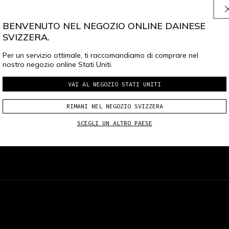
BENVENUTO NEL NEGOZIO ONLINE DAINESE
iva sulla privacy
confermo di volermi iscrivere alla newsletter di Dainese S.p.
SVIZZERA.
Per un servizio ottimale, ti raccomandiamo di comprare nel
nostro negozio online Stati Uniti.
VAI AL NEGOZIO STATI UNITI
ange
local_shipping
RIMANI NEL NEGOZIO SVIZZERA
RESO FINO A 15 GIORNI
SPEDIZIONE GRATUITA DA
SCEGLI UN ALTRO PAESE