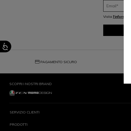
Vista
l'informat
credit_card
question_exch
PAGAMENTO SICURO
SCOPRI I NOSTRI BRAND
SERVIZIO CLIENTI
PRODOTTI